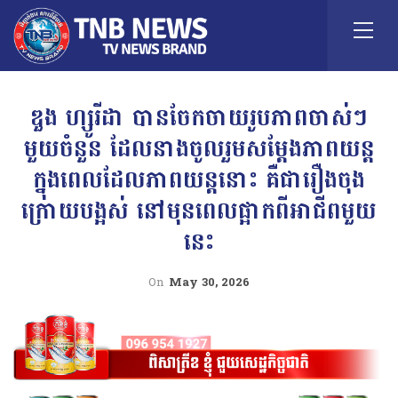
ឌួង ហ្សូរីដា បានចែកចាយរូបភាពចាស់ៗ
មួយចំនួន ដែលនាងចូលរួមសម្តែងភាពយន្ត
ក្នុងពេលដែលភាពយន្តនោះ គឺជារឿងចុង
ក្រោយបង្អស់ នៅមុនពេលផ្អាកពីអាជីពមួយ
នេះ
On
May 30, 2026