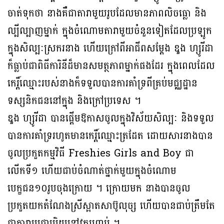
ចាត់ទុកថា នាងគឺជាតារាមួយរូបដែលមានភាពលិចធ្លោ និង
ល្បីល្បាញម្នាក់ ក្នុងចំណោមតារាមួយចំនួនទៀតដែលប្រឡូក
ក្នុងសិល្បៈស្រករនាង ហើយក្រៅពីអាជីពសម្តែង ឌួង ហ្សូរីដា
ក៏ធ្លាប់ជាពិធីការិនីដ៏មានសមត្ថភាពម្នាក់ផងដែរ ក្នុងពេលដែល
កេរ្តិ៍ឈ្មោះរបស់នាងក៏ទទួលបានការគាំទ្រពីគ្រប់មជ្ឈដ្ឋាន
ទស្សនិកជននៅក្នុង និងក្រៅប្រទេស ។
ឌួង ហ្សូរីដា បានផ្តើមឱកាសចូលក្នុងវិស័យសិល្បៈ និងទទួល
បានការគាំទ្ររហូតមានកេរ្តិ៍ឈ្មោះត្រដែត ដោយសារនាងបាន
ចូលប្រកួតកម្មវិធី Freshies Girls and Boy ជា
លើកទី១ ហើយជាប់ចំណាត់ថ្នាក់មួយក្នុងចំណោម
បេក្ខជន១០រូបចុងក្រោយ ។ ក្រោយមក នាងបានចូល
ប្រកួតយកតំណែងស្រីស្អាតសាប៊ូលុច្ស ហើយបានជាប់ត្រឹមតែ
ជាតារាប្រជាប្រិយនៅវគ្គបញ្ចប់ ។