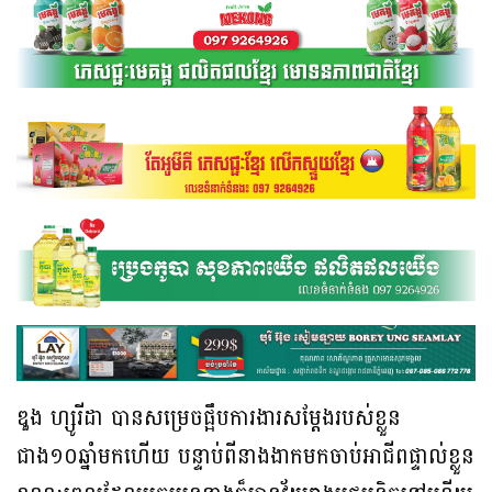
ឌួង ហ្សូរីដា បានសម្រេចផ្អឹបការងារសម្តែងរបស់ខ្លួន
ជាង១០ឆ្នាំមកហើយ បន្ទាប់ពីនាងងាកមកចាប់អាជីពផ្ទាល់ខ្លួន