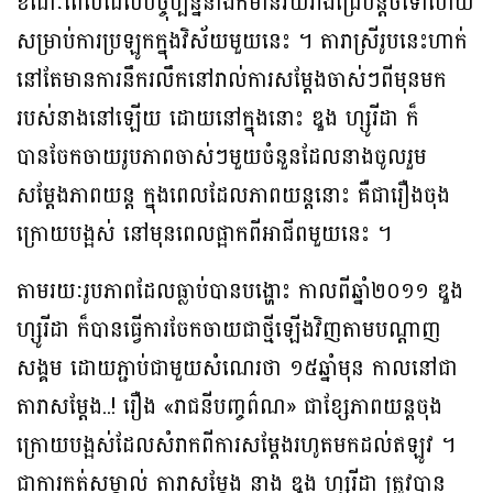
ខណៈពេលដែលបច្ចុប្បន្ននាងក៏មានវ័យរាងជ្រេបន្តិចទៅហើយ
សម្រាប់ការប្រឡូកក្នុងវិស័យមួយនេះ ។ តារាស្រីរូបនេះហាក់
នៅតែមានការនឹករលឹកនៅរាល់ការសម្តែងចាស់ៗពីមុនមក
របស់នាងនៅឡើយ ដោយនៅក្នុងនោះ ឌួង ហ្សូរីដា ក៏
បានចែកចាយរូបភាពចាស់ៗមួយចំនួនដែលនាងចូលរួម
សម្តែងភាពយន្ត ក្នុងពេលដែលភាពយន្តនោះ គឺជារឿងចុង
ក្រោយបង្អស់ នៅមុនពេលផ្អាកពីអាជីពមួយនេះ ។
តាមរយៈរូបភាពដែលធ្លាប់បានបង្ហោះ កាលពីឆ្នាំ២០១១ ឌួង
ហ្សូរីដា ក៏បានធ្វើការចែកចាយជាថ្មីឡើងវិញតាមបណ្តាញ
សង្គម ដោយភ្ជាប់ជាមួយសំណេរថា ១៥ឆ្នាំមុន កាលនៅជា
តារាសម្តែង..! រឿង «រាជនីបញ្ចព៌ណ» ជាខ្សែភាពយន្តចុង
ក្រោយបង្អស់ដែលសំរាកពីការសម្តែងរហូតមកដល់ឥឡូវ ។
ជាការកត់សម្គាល់ តារាសម្តែង នាង ឌួង ហ្សូរីដា ត្រូវបាន