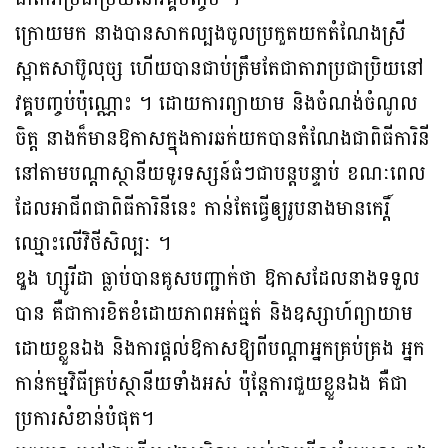
ក្រោយមក នាងបានសាកល្បងចូលប្រកួតយកតំណែងស្រី
ស្អាតសាប៊ូលុច្ស ហើយបានជាប់ត្រឹមតែជាតារាប្រជាប្រិយនៅ
វគ្គបញ្ចប់ប៉ុណ្ណោះ ។ ដោយការព្យាយាម និងចំណង់ចំណូល
ចិត្ត នាងក៏មានឱកាសក្នុងការឆក់យកបានតំណែងជាពិធីការិនី
នៅតាមបណ្តាស្ថានីយទូរទស្សន៍ធំៗជាបន្តបន្ទាប់ ខណៈពេល
ដែលអាជីពជាពិធីការិនីនេះ កាន់តែធ្វើឲ្យរូបនាងមានកេរ្តិ៍
ឈ្មោះលើវិថីសិល្បៈ ។
ឌួង ហ្សូរីដា ធ្លាប់បានគូសបញ្ជាក់ថា ឱកាសដែលនាងទទួល
បាន គឺជាការខិតខំដោយភាពអត់ធ្មត់ និងឧស្សាហ៍ព្យាយាម
ដោយខ្លួនឯង និងការផ្តល់ឱកាសឱ្យពីបណ្តាអ្នកគ្រប់គ្រង អ្នក
កាន់កម្មវិធីគ្រប់ស្ថានីយទាំងអស់ ប៉ុន្តែការជួយខ្លួនឯង គឺជា
ប្រការសំខាន់បំផុត។