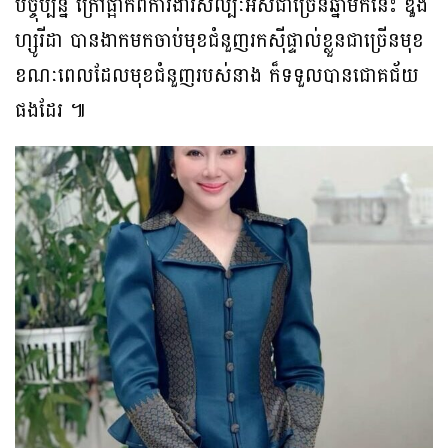
បច្ចុប្បន្ន ក្រៅផ្អាកពីការងារសិល្បៈអស់ជាច្រើនឆ្នាំមកនេះ ឌួង
ហ្សូរីដា បានងាកមកចាប់មុខជំនួញរកស៊ីផ្ទាល់ខ្លួនជាច្រើនមុខ
ខណៈពេលដែលមុខជំនួញរបស់នាង ក៏ទទួលបានជោគជ័យ
ផងដែរ ៕