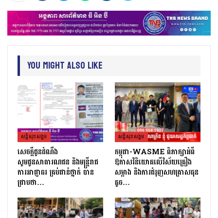
You Might Also Like
សន្តិសុខសង្គម
សន្តិសុខសង្គម
សេចក្ដីជូនដំណឹង
កម្ពុជា-WASME ពិភាក្សាអំពី
សូមជូនសាធារណជន និងមន្ត្រីរាជ
ឱកាសវិនិយោគលើវិស័យគ្រឿង
ការអាជ្ញាធរ គ្រប់ជាន់ថ្នាក់ បាន
សម្អាង និងការជំរុញសហគ្រាសធុន
ជ្រាបថា…
តូច…