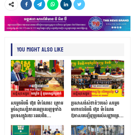
You Might Also Like
សន្តិសុខសង្គម
សន្តិសុខសង្គម
សម្ដេចធិបតី ហ៊ុន ម៉ាណែត៖ ក្រោម
ប្រសាសន៍សំខាន់ៗរបស់ សម្តេច
ម្លប់សុខសន្តិភាពពេញលេញទូទាំង
មហាបវរធិបតី ហ៊ុន ម៉ាណែត
ប្រទេសក្នុងរយៈពេលជិត…
ឱកាសអញ្ជើញប្រគល់សញ្ញាបត្រ…