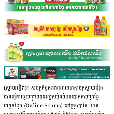
(ស្វាយរៀង)៖
សមត្ថកិច្ចកងរាជអាវុធហត្ថខេត្តស្វាយរៀង
បានធ្វើការចុះបង្ក្រាបបទល្មើសប៉ុនប៉ងឆបោកតាមប្រព័ន្ធ
បច្ចេកវិទ្យា (Online Scams) នៅក្រុងបាវិត ឃាត់