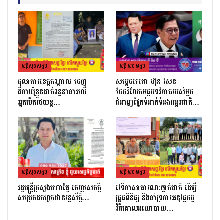
សន្តិសុខសង្គម
សន្តិសុខសង្គម
តុលាការខេត្តកណ្ដាល ចេញ
សម្តេចតេជោ ហ៊ុន សែន
ដីកាឃុំខ្លួនដាក់ពន្ធនាគារលើ
ចែករំលែកអត្ថបទវិភាគរបស់អ្នក
អ្នកបើករថយន្ត…
ជំនាញផ្នែកទំនាក់ទំនងអន្តរជាតិ…
សន្តិសុខសង្គម
សន្តិសុខសង្គម
រដ្ឋមន្ដ្រីក្រសួងមហាផ្ទៃ ចេញសេចក្តី
វេទិកាសាធារណៈថ្នាក់ជាតិ ដើម្បី
សម្រេចដកហូតឋានរន្តស័ក្តិ…
ត្រួតពិនិត្យ និងគាំទ្រការអនុវត្តកម្ម
វិធីគោលនយោបាយ…