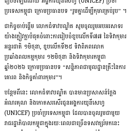
រៀបចំឡើងដោយ អង្គការយូនីសេហ្វ (UNICEF) ប្រចាំ
ប្រទេសកម្ពុជា ក្រោមប្រធានបទ “រួមគ្នាដើម្បីកុមារគ្រប់រូប” ។
ជាកិច្ចចាប់ផ្តើម លោកជំទាវបណ្ឌិត សូមចូលរួមអបអរសាទរ
យ៉ាងក្លៀវក្លាបំផុតចំពោះការរៀបចំខួបលើកទី៧៧ នៃទិវាកុមារ
អន្តរជាតិ ១មិថុនា, ខួបលើកទី២៥ ទិវាពិភពលោក
ប្រឆាំងពលកម្មកុមារ ១២មិថុនា និងទិវាកុមារកម្ពុជា
ឆ្នាំ២០២៦ ក្រោមប្រធានបទ “សន្តិភាពជាមូលដ្ឋានគ្រឹះនៃការ
គោរព និងកិច្ចគាំពារកុមារ”។
បន្ថែមពីនេះ លោកជំទាវបណ្ឌិត បានមានប្រសាសន៍ថ្លែង
អំណរគុណ និងកោតសរសើរជូនអង្គការយូនីសេហ្វ
(UNICEF) ប្រចាំប្រទេសកម្ពុជា ដែលបានចូលរួមជាមួយ
រាជរដ្ឋាភិបាលកម្ពុជាក្នុងរយៈពេលជាច្រើនទសវត្សរ៍មកនេះ