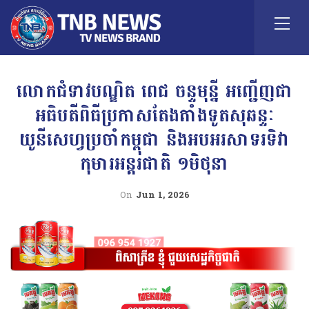
លោកជំទាវបណ្ឌិត ពេជ ចន្ទមុន្នី អញ្ជើញជា
អធិបតីពិធីប្រកាសតែងតាំងទូតសុឆន្ទៈ
យូនីសេហ្វប្រចាំកម្ពុជា និងអបអរសាទរទិវា
កុមារអន្តរជាតិ ១មិថុនា
On
Jun 1, 2026