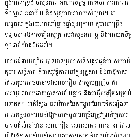
ក្នុងការគាំទ្រដល់សុខភាព អាហារូបត្ថម្ភ ការអប់រំ ការការពារ
ទឹកស្អាត អនាម័យ និងសុខុមាលភាពរបស់កុមារ។ ជា
លទ្ធផល ក្នុងរយៈពេលប៉ុន្មានឆ្នាំចុងក្រោយ កុមារជាច្រើន
ទទួលបានឱកាសរៀនសូត្រ សេវាសុខភាពល្អ និងការយកចិត្ត
ទុកដាក់យ៉ាងដិតដល់។
លោកជំទាវបណ្ឌិត បានមានប្រសាសន៍សង្កត់ធ្ងន់ថា សម្រាប់
កុមារ សន្តិភាព គឺជាសុវត្ថិភាពនៅក្នុងគ្រួសារ និងជាឱកាស
ដែលកុមារអាចបានទៅសាលារៀន ជាស្នាមញញឹម ជា
ការលូតលាស់ដោយគ្មានការភ័យខ្លាច និងជាក្តីសង្ឃឹមសម្រាប់
អនាគត។ ជាក់ស្តែង ផលវិបាកនៃសង្គ្រាមដែលកើតឡើងនា
ពេលកន្លងមកបាននាំឱ្យកុមារកម្ពុជាជាច្រើនត្រូវព្រាត់គ្រួសារ
បាត់បង់លំនៅឋាន សាលារៀន សេវាសាធារណៈនានា ដែល
ធ្វើឱ្យឱកាសរស់របស់កុមាររងគ្រោះត្រូវកាត់ផ្តាច់យ៉ាងធំធេង។