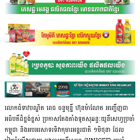
លោកជំទាវបណ្ឌិត ពេជ ចន្ទមុន្នី ហ៊ុនម៉ាណែត អញ្ជើញជា
អធិបតីដ៏ខ្ពង់ខ្ពស់ ប្រកាសតែងតាំងទូតសុឆន្ទៈយូនីសេហ្វប្រចាំ
កម្ពុជា និងអបអរសាទរទិវាកុមារអន្តរជាតិ ១មិថុនា ដែល