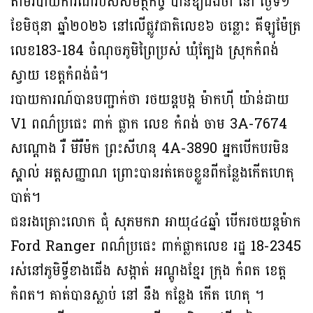
តាមរបាយការណ៍របស់សមត្ថកិច្ច បានឱ្យដឹងថា នៅ ថ្ងៃទី១
ខែមិថុនា ឆ្នាំ២០២៦ នៅលើផ្លូវជាតិលេខ៦ ចន្លោះ គីឡូម៉ែត្រ
លេខ183-184 ចំណុចភូមិព្រៃប្រស់ ឃុំត្បែង ស្រុកកំពង់
ស្វាយ ខេត្តកំពង់ធំ។
របាយការណ៍បានបញ្ជាក់ថា រថយន្តបង្ក ម៉ាកហ៊ី យ៉ាន់ដាយ
V1 ពណ៌ប្រផេះ ពាក់ ផ្លាក លេខ កំពង់ ចាម 3A-7674
សណ្ដោង រឺ មីរឺម៉ក ព្រះសីហនុ 4A-3890 អ្នកបើកបរមិន
ស្គាល់ អត្តសញ្ញាណ ព្រោះបានរត់គេចខ្លួនពីកន្លែងកើតហេតុ
បាត់។
ជនរងគ្រោះលោក ជុំ សុភមករា អាយុ៤៤ឆ្នាំ បើករថយន្តម៉ាក
Ford Ranger ពណ៌ប្រផេះ ពាក់ផ្លាកលេខ រដ្ឋ 18-2345
រស់នៅភូមិទ្វីខាងជើង សង្កាត់ អណ្ដូងខ្មែរ ក្រុង កំពត ខេត្ត
កំពត។ គាត់បានស្លាប់ នៅ នឹង កន្លែង កើត ហេតុ ។