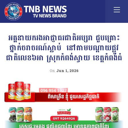
អគ្គនាយករងអាជ្ញាធរជាតិអប្សរា ជួបគ្រោះ
ថ្នាក់ចរាចរណ៍ស្លាប់ នៅតាមបណ្តាយផ្លូវ
ជាតិលេខ៦អា ស្រុកកំពង់ស្វាយ ខេត្តកំពង់ធំ
On
Jun 1, 2026