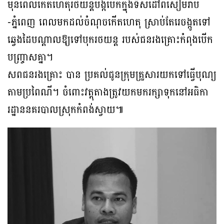
មុនពេលកើតហេតុរថយន្តបង្កបើកក្នុងទិសដៅពីសៀមរាប
-ភ្នំពេញ ពេលមកដល់ចំណុចកើតហេតុ ស្រាប់តែរេចង្កូតទៅ
ឆ្វេងដៃបណ្ដាលឱ្យទៅបុករថយន្ត របស់ជនរងគ្រោះកំពុងបើក
បញ្ច្រាសគ្នា។
សពជនរងគ្រោះ បាន ប្រគល់ជូនក្រុមគ្រួសារយកទៅធ្វើបុណ្យ
តាមប្រពៃណី។ ចំពោះវត្តុតាងត្រូវយកមករក្សាទុកនៅអធិកា
រដ្ឋាននគរបាលស្រុកកំពង់ស្វាយ៕