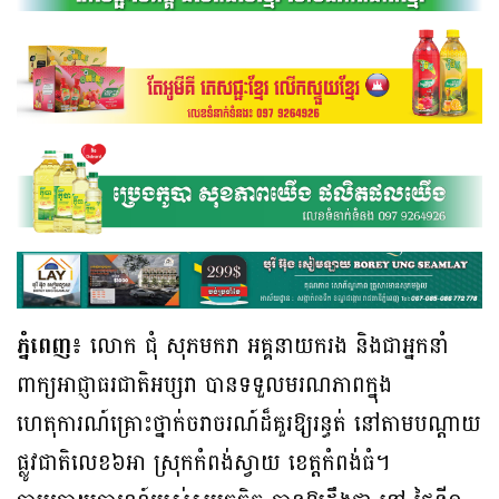
ភ្នំពេញ៖
លោក ជុំ សុភមករា អគ្គនាយករង និងជាអ្នកនាំ
ពាក្យអាជ្ញាធរជាតិអប្សរា បានទទួលមរណភាពក្នុង
ហេតុការណ៍គ្រោះថ្នាក់ចរាចរណ៍ដ៏គួរឱ្យរន្ធត់ នៅតាមបណ្តាយ
ផ្លូវជាតិលេខ៦អា ស្រុកកំពង់ស្វាយ ខេត្តកំពង់ធំ។