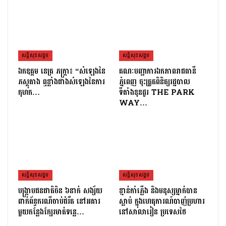
សន្តិសុខសង្គម
សន្តិសុខសង្គម
ឯកឧត្តម នេត្រ ភក្រ្តា៖ “សំឡេងនៃ
គណៈបញ្ជាការឯកភាពរាជធានី
ភស្តុតាង ឮខ្លាំងជាងសំឡេងនៃការ
ភ្នំពេញ ចុះត្រួតពិនិត្យរដ្ឋបាល
កុហក…
ទីតាំងខុនដូរ THE PARK
WAY…
សន្តិសុខសង្គម
សន្តិសុខសង្គម
បង្ក្រាបជនជាតិចិន ៦នាក់ សង្ស័យ
ខ្មាន់កាំភ្លើង និងមនុស្សម្នាក់បាន
ពាក់ព័ន្ធករណីចាប់ជំរឹត នៅអគារ
ស្លាប់ ក្នុងហេតុការណ៍បាញ់ប្រហារ
មួយកន្លែងក្បែរមាត់ទន្លេ…
នៅសាលារៀន ប្រទេសថៃ