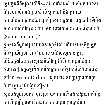
ត្រូវត្រួតពិនិត្យរាល់លិខិតឆ្លងដែនទាំងអស់ របស់ជនបរទេស
ដែលមានបំណងជួលសំរាប់ស្នាក់នៅ និងត្រូវរាយ
ការណ៍មកអាជ្ញារធរដែលគ្រប់គ្រងនៅក្នុងឃុំ សង្កាត់ នៃទីតាំង
អាគាររបស់បងប្អូន និងហាមឃាត់ជាដាច់ខាតពាក់ព័ន្ធទៅនិង
(Scam online )។
ក្នុងករណីជួលឲ្យជនបរទេសស្នាក់នៅ ហើយសមត្ថកិច្ចត្រួត
ពិនិត្យឃើញថា មានជនបរទេសដែលស្នាក់នៅគ្មាន
លិខិតឆ្លងដែន នោះម្ចាស់ទីតាំងត្រូវពិន័យជាប្រាក់ចំនួន
៤លានរៀលក្នុងម្នាក់ៗ ហើយប្រសិនបើម្ចាស់ទីតាំងពាក់ព័ន្ធ
ទៅនឹង Scam Online ទៀតនោះ នឹងត្រូវប្រឈមមុខ
ចំពោះផ្លូវច្បាប់បន្ថែមទៀត។
សូមបងប្អូនសហការចូលរួមរាយការណ៍ទីតាំងសង្ស័យពាក់ព័ន្ធ
ករណីប្រព្រឹត្តបទល្មើសឆបោកតាមប្រព័ន្ធបច្ចេកវិទ្យា