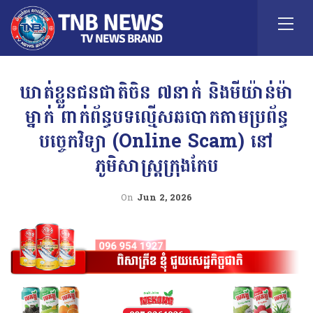
ឃាត់ខ្លួនជនជាតិចិន ៧នាក់ និងមីយ៉ាន់ម៉ា
ម្នាក់ ពាក់ព័ន្ធបទល្មើសឆបោកតាមប្រព័ន្ធ
បច្ចេកវិទ្យា (Online Scam) នៅ
ភូមិសាស្ត្រក្រុងកែប
On
Jun 2, 2026