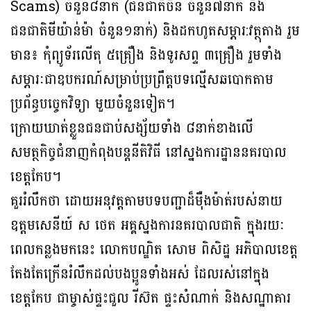
Scams) ចំនួន៨នាក់ (ជនជាតិចិន ចំនួន៧នាក់ និង
ជនជាតិមីយ៉ាន់ម៉ា ចំនួន១នាក់) និងដកហូតសម្ភារ:វត្ថុតាង រួម
មាន៖ កុំព្យូទ័រលើតុ ៥គ្រឿង និងទូរសព្ទ ៣គ្រឿង រួមទាំង
សម្ភារៈជាឧបករណ៍សម្រាប់ប្រព្រឹត្តបទល្មើសឆបោកតាម
ប្រព័ន្ធបច្ចេកវិទ្យា មួយចំនួនទៀត។
ក្រោយឃាត់ខ្លួនជនជាប់សង្ស័យទាំង ៨នាក់ខាងលើ
សមត្ថកិច្ចជំនាញកំពុងបន្តនីតិវិធី នៅស្នងការដ្ឋាននគរបាល
ខេត្តកែប។
គួររំលឹកថា ដោយអនុវត្តតាមបទបញ្ជាដ៏ម៉ឺងម៉ាត់របស់នាយ
ឧត្តមសេនីយ៍ ស ថេត អគ្គស្នងការនគរបាលជាតិ ក្នុងរយៈ
ពេលកន្លងមកនេះ លោកបណ្ឌិត សោម ពិសិដ្ឋ អភិបាលខេត្ត
តែងតែក្រើនរំលឹកដល់បងប្អូនទាំងអស់ ដែលរស់នៅក្នុង
ខេត្តកែប ជាម្ចាស់ផ្ទះជួល រីស៊ត ផ្ទះសំណាក់ និងសណ្ឋាគារ