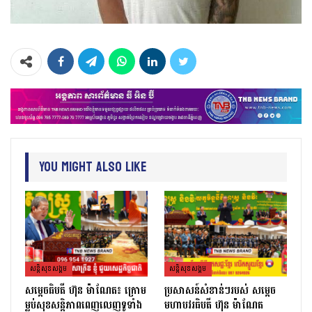
You Might Also Like
សន្តិសុខសង្គម
សន្តិសុខសង្គម
សម្ដេចធិបតី ហ៊ុន ម៉ាណែត៖ ក្រោម
ប្រសាសន៍សំខាន់ៗរបស់ សម្តេច
ម្លប់សុខសន្តិភាពពេញលេញទូទាំង
មហាបវរធិបតី ហ៊ុន ម៉ាណែត