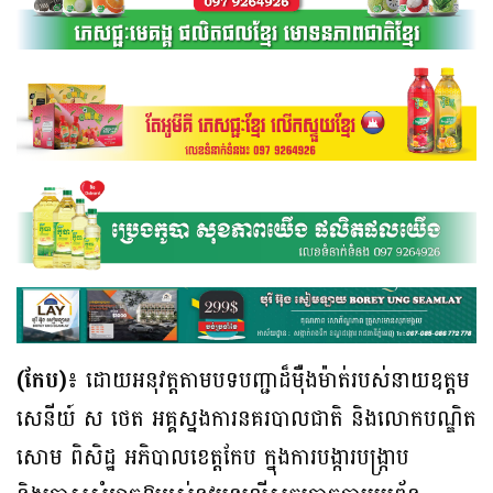
(កែប)៖
ដោយអនុវត្តតាមបទបញ្ជាដ៏ម៉ឺងម៉ាត់របស់នាយឧត្តម
សេនីយ៍ ស ថេត អគ្គស្នងការនគរបាលជាតិ និងលោកបណ្ឌិត
សោម ពិសិដ្ឋ អភិបាលខេត្តកែប ក្នុងការបង្ការបង្ក្រាប