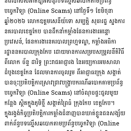
និងបោសសំអាតឱ្យអស់នូវបទល្មើសឆបោកតាមប្រព័ន្ធ
បច្ចេកវិទ្យា (Online Scams) នៅថ្ងៃទី១ ខែមិថុនា
ឆ្នាំ២០២៦ លោកឧត្តមសេនីយ៍ទោ សម្បត្តិ សុធារដ្ឋ ស្នងការ
នគរបាលខេត្តកែប បានដឹកនាំកម្លាំងផែនការងារអន្តោ
ប្រវេសន៍, ផែនការងារនគរបាលព្រហ្មទណ្ឌ, កម្លាំងអធិកា
រដ្ឋាននគរបាលក្រុងកែប ដោយមានការសម្របសម្រួលនីតិវិធី
ពីលោក ច័ន្ទ ដារិទ្ធ ព្រះរាជអាជ្ញារង នៃអយ្យការអមសាលា
ដំបូងខេត្តកែន ដែលមានការចូលរួម ពីអាជ្ញាធរក្រុង សង្កាត់
បានចុះប្រតិបត្តិការស្រាវជ្រាវបង្ក្រាបករណីឆបោកតាមប្រព័ន្ធ
បច្ចេកវិទ្យា (Online Scams) នៅចំណុចផ្ទះជួលមួយ
កន្លែង ស្ថិតក្នុងភូមិថ្មី សង្កាត់ព្រៃធំ ក្រុងកែប ខេត្តកែប។
ក្នុងរង្វង់កិច្ចប្រតិបត្តិការកម្លាំងជំនាញបានឃាត់ខ្លួនជនសង្ស័យ
ពាក់ព័ន្ធបទល្មើសឆបោកតាមប្រព័ន្ធបច្ចេកវិទ្យា (Online