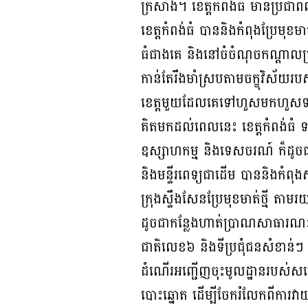
ក្រសាំង។ ខេត្តកំពង់ធំ មានប្រ
ខេត្តកំពង់ធំ បាននិងកំពុងប្រែមុខមា
ធំជាងគេ និងនៅចំចំណុចកណ្ដាលប្
កាន់តែរឹង​មាំ​ស្រប​តាមចក្ខុវិស័
ខេត្តមួយដែលគេទៅហួសមកហួសទាំងវ
គិតមកដល់ពេលនេះ ខេត្តកំពង់ធំ ទ
ឧស្សាហកម្ម និងទេសចរណ៍ ក៏ដូចជាការ
និងមន្ទីរ​ពេទ្យ​ជា​ដើម បាននិងកំពុ
ក្រុងស្ទឹងសែនប្រែមុខមាត់ថ្មី តាមរ
ដូចជាកន្លែងហាត់ប្រាណ​សា​ធា​រណៈ
ជាតិលេខ៦ និង​ទី​ប្រជុំជនសំខាន
ដំណើរអញ្ជើញចុះមូលដ្ឋានរបស់សម្
បោះឆ្នោត ដើម្បីចែករំលែកពីការវាយ