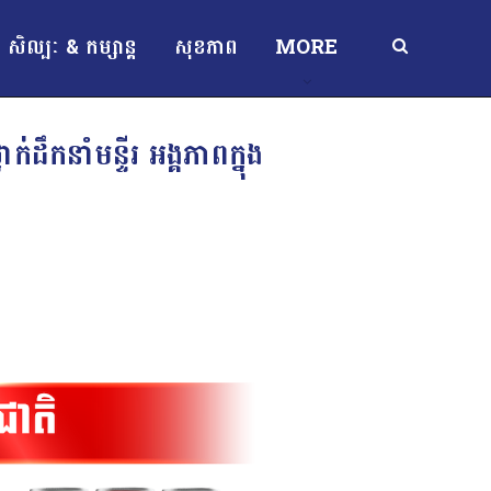
សិល្បៈ & កម្សាន្ត
សុខភាព
MORE
ឹកនាំមន្ទីរ អង្គភាពក្នុង