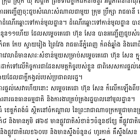
ត ក្រុង ស្រុក ឃុំ សង្កាត់ ព្រមទាំងថ្នាក់ដឹកនាំមន្ទីរ អង្គភាពនានាជ
្ជើញចុះជួបសំណេះសំណាលជាមួយ ក្រុម ប្រឹក្សា រាជ​ធានី ខេត្ត 
ះ ជាដំណើរឆ្ពោះទៅ​កាន់​មូល​ដ្ឋាន។ ដំណើរឆ្ពោះទៅកាន់មូលដ្ឋាន បា
តចំនួន១១ហើយ ដែលសម្តេចតេជោ ហ៊ុន សែន បាន​អញ្ជើញជួប​សំ
ែវ កំពត កែប ស្វាយរៀង ព្រៃវែង រាជធានីភ្នំពេញ កំពង់ឆ្នាំង និងពោ
េលាដ៏មានសារៈសំខាន់មួយសម្រាប់សម្តេចតេជោ ហ៊ុន សែន ក្នុងកា
ក​ដាក់​ទៅលើកិច្ច​ការជាដែនសមត្ថកិច្ចរបស់ខ្លួន ជាពិសេសការផ្ត
យដែលជាក្តីកង្វល់របស់ប្រជា​ពល​​រដ្ឋ។
ការផ្តល់សេវាហើយនោះ សម្តេចតេជោ ហ៊ុន សែន ក៏លើក​ឡើង​ពីបញ្ហ
ការពារធន​ធាន​ធម្មជាតិ និងការងារគ្រប់គ្រងរដ្ឋបាលនៅមូលដ្ឋាន។
េត្តកំពង់ធំ ស្ថិតនៅចំកណ្តាល នៃព្រះរាជាណាចក្រកម្ពុជា​មានក
់៨ និងមានភូមិ ៧៦៥ មានផ្លូវជាតិសំខាន់ៗចំនួន៥ខ្សែ គឺផ្លូវជាតិ
ផ្លូវជាតិលេខ៦០បេ និងមានស្ទឹងចំនួន៤ ហូរកាត់ គឺស្ទឹងសែន ស្ទ