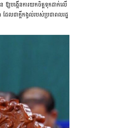
្ឋាន ឱ្យ​បង្កើនការយកចិត្តទុកដាក់លើ
 ដែលជាក្តីកង្វល់របស់ប្រជាពលរដ្ឋ