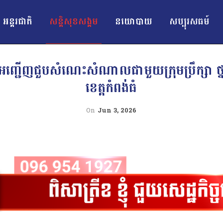
អន្ដរជាតិ
សន្តិសុខសង្គម
នយោបាយ
សប្បុរសធម៍
ជើញជួបសំណេះសំណាលជាមួយក្រុមប្រឹក្សា ថ្នាក់ដ
ខេត្តកំពង់ធំ
On
Jun 3, 2026