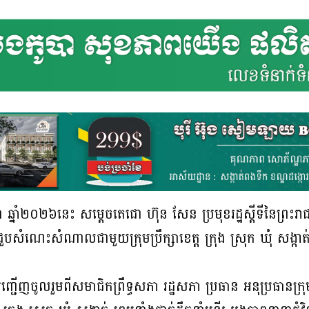
ា ឆ្នាំ២០២៦នេះ សម្តេចតេជោ ហ៊ុន សែន ប្រមុខ​​រដ្ឋស្តីទីនៃព្រះរ
ួប​​សំណេះ​​សំណាល​ជាមួយ​ក្រុម​ប្រឹក្សាខេត្ត ក្រុង ស្រុក ឃុំ សង្កាត់ 
ចូលរួមពីសមាជិកព្រឹទ្ធសភា រដ្ឋសភា ប្រធាន អនុ​ប្រធានក្រុមកា