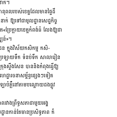
នាក់។
ក្តានុពលរបស់ខេត្តដែលមានផ្ទៃដី
 ឱ្យទៅជាមូលដ្ឋានសេដ្ឋកិច្ច
«ប្រែ​ក្លាយខេត្តកំពង់ធំ លែងឱ្យជា
្ឍន៍»។
ន ក្នុងវិស័យកសិកម្ម កសិ-
្ពាន ប្រឡាយទឹក ទំនប់ទឹក សាលារៀន
ុង​ស្ទឹង​សែន បាននិងកំពុងធ្វើឱ្យ
ងហេដ្ឋារចនាសម្ព័ន្ធផ្សេងៗទៀត
ាបំភ្លឺនៅតាម​បណ្ដោយ​ដងផ្លូវ
រវាងព្រឹទ្ធសភាជាមួយអង្គ
ដ្ឋានកាន់តែមានប្រសិទ្ធភាព ក៏