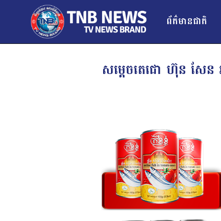
ព័ត៌មានជាតិ
សម្តេចតេជោ ហ៊ុន សែន អញ្