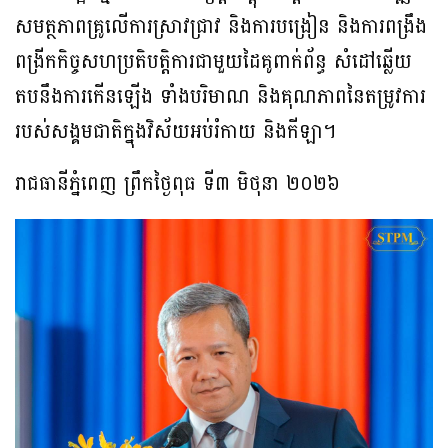
សមត្ថភាពគ្រូលើការស្រាវជ្រាវ និងការបង្រៀន និងការពង្រឹង
ពង្រីកកិច្ចសហប្រតិបត្តិការជាមួយដៃគូពាក់ព័ន្ធ សំដៅឆ្លើយ
តបនឹងការកើនឡើង ទាំងបរិមាណ និងគុណភាពនៃតម្រូវការ
របស់សង្គមជាតិក្នុងវិស័យអប់រំកាយ និងកីឡា។
រាជធានីភ្នំពេញ ព្រឹកថ្ងៃពុធ ទី៣ មិថុនា ២០២៦