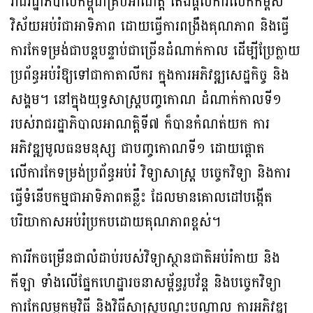
រាជរដ្ឋាភិបាលកម្ពុជាគ្រប់អាណត្តិ តែងផ្តល់ការលើកកម្ពស់
វិស័យអប់រំជាអាទិភាព ដោយធ្វើការពង្រឹងគុណភាព និងធ្វើ
ការកែទម្រង់ជាបន្តបន្ទាប់ជាច្រើនដំណាក់កាល ដើម្បីប្រែក្លាយ
ប្រព័ន្ធអប់រំឱ្យទៅជាកាតាលីករ ក្នុងការអភិវឌ្ឍសេដ្ឋកិច្ច និង
សង្គម។ នៅក្នុងយុទ្ធសាស្ត្របញ្ចកោណ ដំណាក់កាលទី១
របស់រាជរដ្ឋាភិបាលអាណត្តិទី៧ ក៏បានកំណត់យក ការ
អភិវឌ្ឍមូលធនមនុស្ស ជាបញ្ចកោណទី១ ដោយផ្តោត
លើការកែទម្រង់ប្រព័ន្ធអប់រំ វិទ្យាសាស្ត្រ បច្ចេកវិទ្យា និងការ
ធ្វើទំនើបកម្មជាអាទិភាពគន្លឹះ ដែលមានគោលដៅបង្កើត
បរិយាកាសអប់រំប្រកបដោយគុណភាពខ្ពស់។
ការរីកចម្រើនជាលំដាប់របស់វិទ្យាស្ថានជាតិអប់រំកាយ និង
កីឡា ទាំងលើផ្នែកហេដ្ឋារចនាសម្ព័ន្ធរូបវ័ន្ត និងបច្ចេកវិទ្យា
ការកែលម្អកម្មវិធី និងវិធីសាស្ត្របណ្តុះបណ្តាល ការអភិវឌ្ឍ