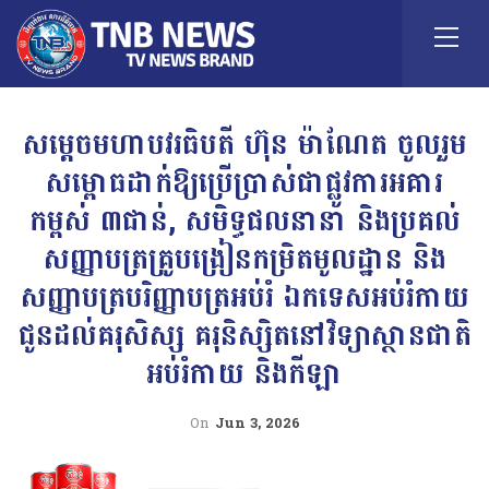
សម្តេចមហាបវរធិបតី ហ៊ុន ម៉ាណែត ចូលរួម
សម្ពោធដាក់ឱ្យប្រើប្រាស់ជាផ្លូវការអគារ
កម្ពស់ ៣ជាន់, សមិទ្ធផលនានា និងប្រគល់
សញ្ញាបត្រគ្រូបង្រៀនកម្រិតមូលដ្ឋាន និង
សញ្ញាបត្របរិញ្ញាបត្រអប់រំ ឯកទេសអប់រំកាយ
ជូនដល់គរុសិស្ស គរុនិស្សិតនៅវិទ្យាស្ថានជាតិ
អប់រំកាយ និងកីឡា
On
Jun 3, 2026