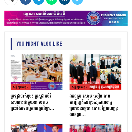
You Might Also Like
សន្តិសុខសង្គម
សន្តិសុខសង្គម
ប្រឡងបាក់ឌុប៖ ក្រសួងអប់រំ
ឯកឧត្តម សោម សឿន បាន
សហការជាមួយនគរបាល
អញ្ជើញដឹកនាំប្រតិភូគណបក្ស
ប្រឆាំងបទល្មើសបច្ចេកវិទ្យា…
ប្រជាជនកម្ពុជា គោរពវិញ្ញាណក្ខន្ធ
ឯកឧត្តម…