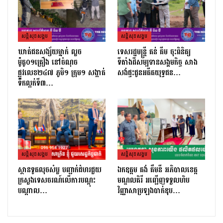
សន្តិសុខសង្គម
សន្តិសុខសង្គម
ឃាត់ជនសង្ស័យម្នាក់ លួច
ទេសរដ្ឋមន្រ្តី គន់ គីម ចុះពិនិត្យ
ម៉ូតូ០១គ្រឿង នៅចំណុច
ទីតាំងដីសម្បទានសង្គមកិច្ច សាង
ផ្លូវលេខ២៤៧ ភូមិ១ ក្រុម១ សង្កាត់
សង់ផ្ទះជូនអតីតយុទ្ធជន…
ទឹកល្អក់ទី៣…
សន្តិសុខសង្គម
សន្តិសុខសង្គម
ស្ថានទូតលុចសំបួ បញ្ជាក់ជំហរជួយ
ឯកឧត្តម គង់ គឹមនី អភិបាលខេត្ត
ក្រសួងទេសចរណ៍លើការបណ្តុះ
មណ្ឌលគិរី អញ្ជើញទទួលហិប
បណ្តាល…
វិញ្ញាសាប្រឡងបាក់ឌុប…