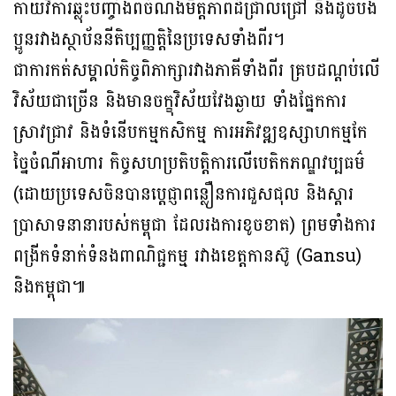
កាយវិការឆ្លុះបញ្ចាំងពីចំណងមិត្តភាពដ៏ជ្រាលជ្រៅ និងដូចបង
ប្អូនរវាងស្ថាប័ននីតិប្បញ្ញត្តិនៃប្រទេសទាំងពីរ។
ជាការកត់សម្គាល់កិច្ចពិភាក្សារវាងភាគីទាំងពីរ គ្របដណ្តប់លើ
វិស័យជាច្រើន និងមានចក្ខុវិស័យវែងឆ្ងាយ ទាំងផ្នែកការ
ស្រាវជ្រាវ និងទំនើបកម្មកសិកម្ម ការអភិវឌ្ឍឧស្សាហកម្មកែ
ច្នៃចំណីអាហារ កិច្ចសហប្រតិបត្តិការលើបេតិកភណ្ឌវប្បធម៌
(ដោយប្រទេសចិនបានប្តេជ្ញាពន្លឿនការជួសជុល និងស្តារ
ប្រាសាទនានារបស់កម្ពុជា ដែលរងការខូចខាត) ព្រមទាំងការ
ពង្រីកទំនាក់ទំនងពាណិជ្ជកម្ម រវាងខេត្តកានស៊ូ (Gansu)
និងកម្ពុជា៕