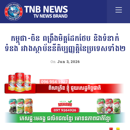
កម្ពុជា-ចិន ពង្រឹងមិត្តដែកថែប និងទំនាក់
ទំនង រវាងស្ថាប័ននីតិប្បញ្ញត្តិនៃប្រទេសទាំង២
On
Jun 3, 2026