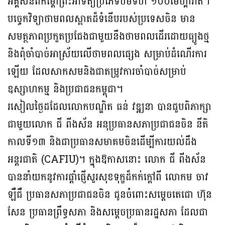
អគ្គិសនីពីកម្ដៅព្រះអាទិត្យប្រភេទប៉មទំហំ ១០០មេហ្គាវ៉ាត់។
បច្ចេកវិទ្យាថាមពលស្អាតដ៏ទំនើបរបស់ប្រទេសចិន មាន
សមត្ថភាពប្រកួតប្រជែងជាមួយនឹងថាមពលដើរដោយធ្យូងថ្ម
និងពុំចាំបាច់អាស្រ័យលើថាមពលផ្សេង សម្រាប់ដំណើរការ
ឡើយ ដែលសាកសមនិងជាតម្រូវការចាំបាច់សម្រាប់
ឧស្សាហកម្ម និងប្រជាជនកម្ពុជា។
រសៀលថ្ងៃដដែលលោកបណ្ឌិត ធន់ វឌ្ឍនា បានជួបពិភាក្សា
ជាមួយលោក ជី ពីងស័ន អនុប្រធានសភាប្រជាជនចិន នីតិ
កាលទី១៣ និងជាប្រធានសមាគមចិនដើម្បីការយល់ដឹង
អន្តរជាតិ (CAFIU)។ ក្នុងឱកាសនោះ លោក ជី ពីងស័ន
បាននាំយកនូវការផ្តាំផ្ញើសួរសុខទុក្ខដ៏កក់ក្តៅពី លោកម ចាវ
ឡឺជឺ ប្រធានសភាប្រជាជនចិន ជូនចំពោះសម្តេចតេជោ ហ៊ុន
សែន ប្រធានព្រឹទ្ធសភា និងសម្តេចប្រធានរដ្ឋសភា ដែលជា