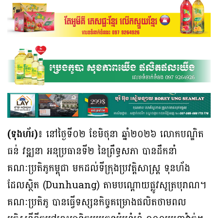
(ទុងហ័រ)៖
នៅថ្ងៃទី០២ ខែមិថុនា ឆ្នាំ២០២៦ លោកបណ្ឌិត
ធន់ វឌ្ឍនា អនុប្រធានទី២ នៃព្រឹទ្ធសភា បានដឹកនាំ
គណៈប្រតិភូកម្ពុជា មកដល់ទីក្រុងប្រវត្តិសាស្ត្រ ទុនហ័ង
ដែលស្ថិត (Dunhuang) តាមបណ្តោយផ្លូវសូត្របុរាណ។
គណៈប្រតិភូ បានធ្វើទស្សនកិច្ចគម្រោងផលិតថាមពល