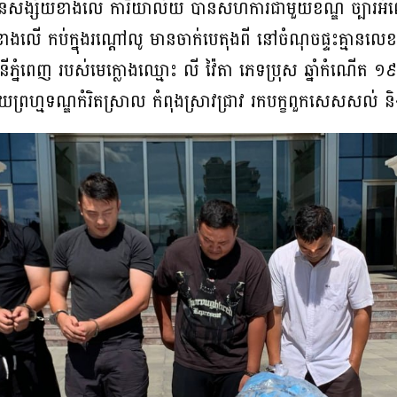
់ជនសង្ស័យខាងលើ ការិយាល័យ បានសហការជាមួយខណ្ឌ ច្បារអំព
 កប់ក្នុងរណ្តៅលូ មានចាក់បេតុងពី នៅចំណុចផ្ទះគ្មានលេខ ផ្ល
ភ្នំពេញ របស់មេក្លោងឈ្មោះ លី វ៉ៃតា ភេទប្រុស ឆ្នាំកំណើត ១៩៨
ព្រហ្មទណ្ឌកំរិតស្រាល កំពុងស្រាវជ្រាវ រកបក្ខពួកសេសសល់ 