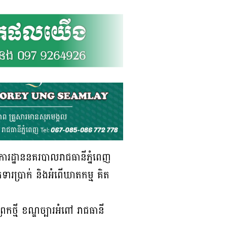
ការដ្ឋាននគរបាលរាជធានីភ្នំពេញ
ទារប្រាក់ និងអំពើឃាតកម្ម គិត
ែកថ្មី ខណ្ឌច្បារអំពៅ រាជធានី