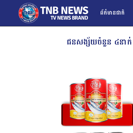
ព័ត៌មានជាតិ
ជនសង្ស័យចំនួន ៤នាក់ ក