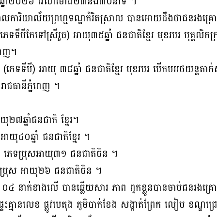
ា ឆ្នាំ២០២៦ វេលាម៉ោង២៣នឹង៣០នាទី ។
ារិយាល័យព្រហ្មទណ្ឌកំរិតស្រាល បានអោយដឹងថាជនរងគ្រោះ
េទទីបីកែទៅស្រីរួច) អាយុ៣៥ឆ្នាំ ជនជាតិខ្មែរ មុខរបរ បុគ្គលិកក្រ
នពេញ។
(ភេទទីបី) អាយុ ៣៨ឆ្នាំ ជនជាតិខ្មែរ បុខរបរ បេីកបររថយន្តតាក់
រាជធានីភ្នំពេញ ។
ុ២៧ឆ្នាំជនជាតិ ខ្មែរ។
ាយុ៤០ឆ្នាំ ជនជាតិខ្មែរ ។
ទប្រុសអាយុ៣១ ជនជាតិចិន ។
រុស អាយុ២៦ ជនជាតិចិន ។
ង ០៤ នាក់ខាងលើ បានឆ្លើយសារ ភាព ពួកខ្លួនបានចាប់ជនរងគ្រោ
ះគ្មានលេខ ផ្លូវបេតុង ភូមិបាក់ខែង សង្កាត់ព្រែក លៀប ខណ្ឌជ្រ