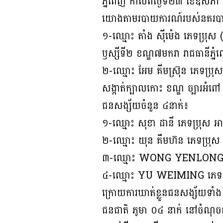
ភ្នំពេញ កាលពីថ្ងៃទី២៣ ខែឧសភ
យោងតាមរបាយការណ៍របស់នគរបាលក
១-ឈ្មោះ តាំង សុីម៉េង ភេទប្រុស (ភ
ឫស្សីទី២ ខណ្ឌ៧មករា រាជធានីភំ្
២-ឈ្មោះ អែម គីមស្រ៊ុន ភេទប្រុស 
សង្កាត់ក្បាលកោះ ខណ្ឌ ច្បារអំពៅ 
ជនសង្ស័យចំនួន ៤នាក់៖
១-ឈ្មោះ សុខា ដានី ភេទប្រុស អាយ
២-ឈ្មោះ យុន គឹមហ៊ន ភេទប្រុស អ
៣-ឈ្មោះ WONG YENLONG ភេ
៤-ឈ្មោះ YU WEIMING ភេទប្
ក្រោយការឃាត់ខ្លួនជនសង្ស័យទាំ
ជនជាតិ ភូមា ០៤ នាក់ នៅចំណុចផ្ទ