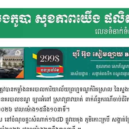
្រូវបានកម្លាំងនគរបាលការិយាល័យព្រហ្មទណ្ឌកំរិតស្រាល នៃស្នង
គរបាលខណ្ឌ ច្បារអំពៅ ស្រាវជ្រាវឃាត់ ពាក់ព័ន្ធករណីចាប់ជំរិត
្នាំ២០២៦ វេលាម៉ោង១៥នឹង១០នាទី។
ើស នៅចំណុចផ្ទះសំណាក់១៦៨D ផ្លូវបេតុង ភូមិកោះក្របី សង្កាត់ព្រ