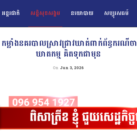
អន្ដរជាតិ
សន្តិសុខសង្គម
នយោបាយ
សប្បុរសធម៍
ម្លាំងនគរបាលស្រាវជ្រាវឃាត់ពាក់ព័ន្ធករណីចាប់
ឃាតកម្ម គិតទុកជាមុន
On
Jun 3, 2026