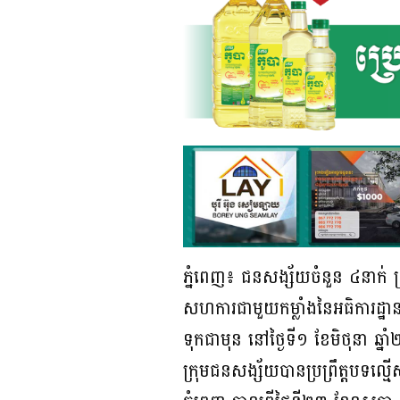
ភ្នំពេញ៖ ជនសង្ស័យចំនួន ៤នាក់ ត
សហការជាមួយកម្លាំងនៃអធិការដ្ឋានន
ទុកជាមុន នៅថ្ងៃទី១ ខែមិថុនា ឆ
ក្រុមជនសង្ស័យបានប្រព្រឹត្តបទល្ម