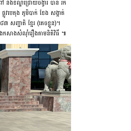
ៅ និងខណ្ឌជ្រោយចង្វារ បាន រក
ូវបេតុង ភូមិបាក់ ខែង សង្កាត់
៣ សញ្ជាតិ ខ្មែរ (គេចខ្លួន)។
និងកសាងសំណុំរឿងតាមនិតិវិធី ៕