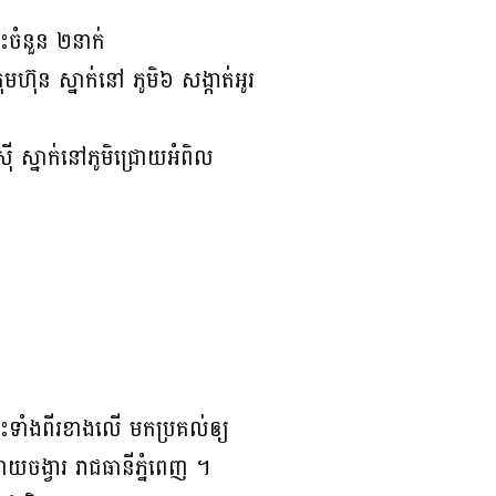
ចំនួន ២នាក់
ុមហ៊ុន ស្នាក់នៅ ភូមិ៦ សង្កាត់អូរ
សុី ស្នាក់នៅភូមិជ្រោយអំពិល
ះទាំងពីរខាងលើ មកប្រគល់ឲ្យ
ោយចង្វារ រាជធានីភ្នំពេញ ។