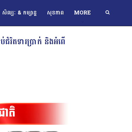
សិល្បៈ & កម្សាន្ត
សុខភាព
MORE
ជំរិតទារប្រាក់ និងអំពើ