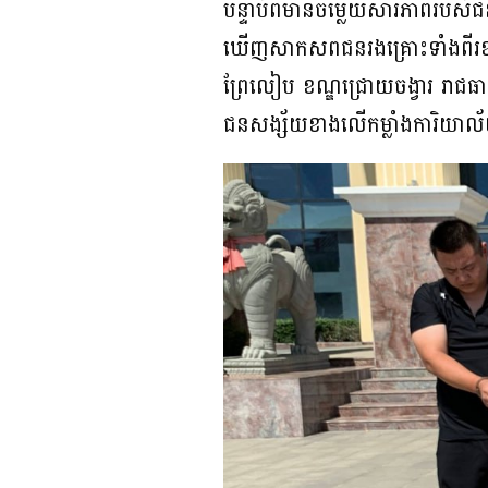
បន្ទាប់ពីមានចម្លើយសារភាពរបស
ឃើញសាកសពជនរងគ្រោះទាំងពីរខាងលើ
ព្រែលៀប ខណ្ឌជ្រោយចង្វារ រាជធានី
ជនសង្ស័យខាងលើកម្លាំងការិយាល័យ