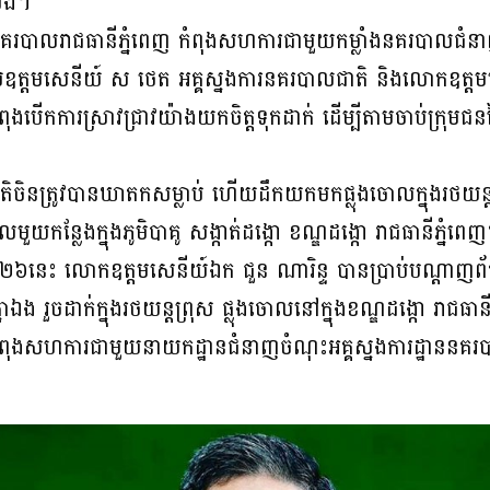
យើង។
ងនគរបាលរាជធានីភ្នំពេញ កំពុងសហការជាមួយកម្លាំងនគរបាលជំនា
នាយឧត្តមសេនីយ៍ ស ថេត អគ្គស្នងការនគរបាលជាតិ និងលោកឧត្តម
ពុងបើកការស្រាវជ្រាវយ៉ាងយកចិត្តទុកដាក់ ដើម្បីតាមចាប់ក្រុ
ិចិនត្រូវបានឃាតកសម្លាប់ ហើយដឹកយកមកផ្លុងចោលក្នុងរថយន្តព
យកន្លែងក្នុងភូមិបាគូ​ សង្កាត់ដង្កោ​ ខណ្ឌដង្កោ​ រាជធានីភ្នំពេញ
២០២៦នេះ លោកឧត្តមសេនីយ៍ឯក ជួន ណារិន្ទ បានប្រាប់បណ្តាញ
ាឯង រួចដាក់ក្នុងរថយន្តព្រុស ផ្លុងចោលនៅក្នុងខណ្ឌដង្កោ រាជធាន
កំពុងសហការជាមួយនាយកដ្ឋានជំនាញចំណុះអគ្គស្នងការដ្ឋាននគរបាល