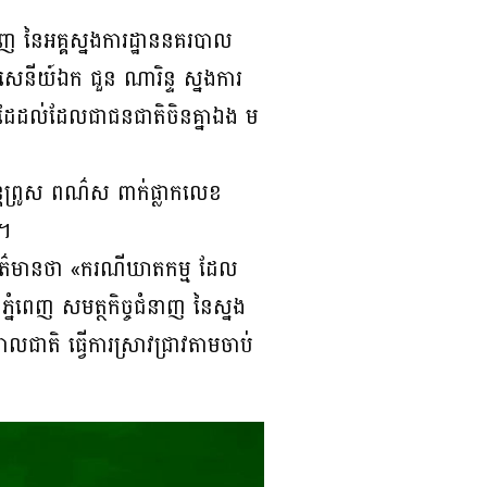
ញ នៃអគ្គស្នងការដ្ឋាននគរបាល
សេនីយ៍ឯក ជួន ណារិន្ទ ស្នងការ
មជនដៃដល់ដែលជាជនជាតិចិនគ្នាឯង ម
្រូស​ ពណ៌ស​ ពាក់ផ្លាកលេខ​
​។
ព័ត៌មានថា «ករណីឃាតកម្ម ដែល
ីភ្នំពេញ សមត្ថកិច្ចជំនាញ នៃស្នង
ជាតិ ធ្វើការស្រាវជ្រាវតាមចាប់