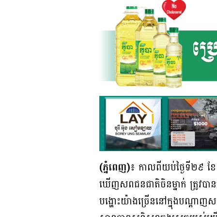
(ភ្នំពេញ)៖
កាលពីយប់ថ្ងៃទី២៩ ខែ
ឃើញសពជនជាតិចិនម្នាក់ ត្រូវ
បង្ហោះយ៉ាងច្រើននៅក្នុងបណ្តាញ