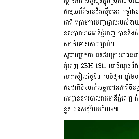
ស្ថានភាពសន្តិសុខក្នុងស្រុករបស់
ជាមួយព័ត៌មានដ៏រស៊ើបនេះ កម្លាំ
ជាតិ​ ក្រោមការបញ្ជាផ្ទាល់របស់
នគរបាលរាជធានីភ្នំពេញ បាននិងកំ
កកាត់ទោសតាមច្បាប់។
សូមបញ្ជាក់ថា ជនរងគ្រោះជាជនជាត
ភ្នំពេញ​ 2BH-1311​ នៅចំណុចដីវាលមួ
នៅរសៀលថ្ងៃទី៣ ខែមិថុនា ឆ្នាំ
ជនជាតិចិនចាក់សម្លាប់ជនជាតិចិនគ្ន
ការដ្ឋាននគរបាលរាជធានីភ្នំពេញ 
ខ្លូន ជនសង្ស័យហើយ»៕