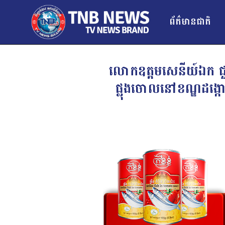
ព័ត៌មានជាតិ
លោកឧត្តមសេនីយ៍ឯក ជួន 
ផ្លុងចោលនៅខណ្ឌដង្កោ