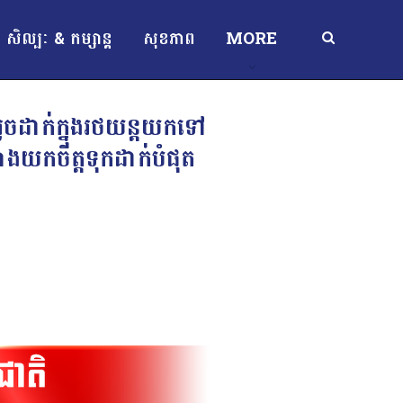
សិល្បៈ & កម្សាន្ត
សុខភាព
MORE
រួចដាក់ក្នុងរថយន្តយកទៅ
ងយកចិត្តទុកដាក់បំផុត