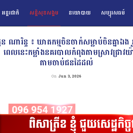
អន្ដរជាតិ
សន្តិសុខសង្គម
នយោបាយ
សប្បុរសធម៍
ណារិន្ទ ៖ ឃាតកម្មចិនចាក់សម្លាប់ចិនគ្នាឯង 
 ពេលនេះកម្លាំងនគរបាលកំពុងតាមស្រាវជ្រាវយ៉ា
តាមចាប់ជនដៃដល់
On
Jun 3, 2026