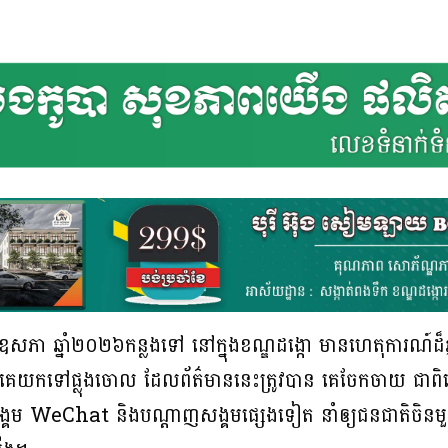
ឧសភា ឆ្នាំ២០២៦កន្លងទៅ នៅក្នុងខណ្ឌដង្កោ មានហេតុការណ៍ដ៏ភ្
បានគេយកទៅផ្លុងចោល ដែលព័ត៌មាននេះត្រូវបាន គេចែកចាយ ជ
សង្គម WeChat និងបណ្តាញសង្គមផ្សេងទៀត នាំឲ្យជនជាតិចិនមួ