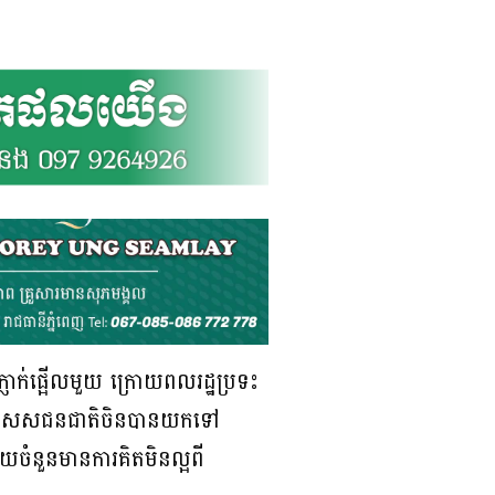
ញាក់ផ្អើលមួយ ក្រោយពលរដ្ឋប្រទះ
ាពិសេសជនជាតិចិនបានយកទៅ
យចំនួនមានការគិតមិនល្អពី