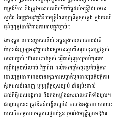
តម្រង់ទិស និងត្រូវមានការលើកទឹកចិត្តដល់មន្ត្រីដែលមាន
ស្នាដៃ តែត្រូវអនុវត្តវិន័យមន្ត្រីដែលប្រព្រឹត្តខុសឆ្គង ក្នុងករណី
ធ្ងន់ធ្ងរត្រូវចាត់វិធានការតាមផ្លូវច្បាប់។
ឯកឧត្តម នាយឧត្តមសេនីយ៍ អគ្គស្នងការនគរបាលជាតិ
ក៏បានជំរុញឲ្យអនុវត្តការងារឲ្យមានស្មារតីទទួលខុសត្រូវខ្ពស់
គោរពច្បាប់ ហ៊ានលះបង់ខ្ពស់ ធ្វើជាគំរូល្អសម្រាប់កូនចៅ
ពង្រឹងក្រមសីលធម៌ វិជ្ជាជីវរៈដល់កងកម្លាំងចុះប្រតិបត្តិការ
ដោយត្រូវធានាដាច់ខាតរក្សាការសម្ងាត់មុនពេលប្រតិបត្តិការ
កុំរកផលចំណេញ ឬប្រព្រឹត្តខុសច្បាប់ នាំឲ្យប៉ះពាល់
ដល់កិត្តិយសអង្គភាព និងកងកម្លាំងនគរបាលជាតិទាំងមូល។
ជាមួយគ្នានេះ ត្រូវខិតខំបង្កើនស្នាដៃ កសាងអង្គភាព តាមយៈ
ការលើកកម្ពស់សមត្ថភាពផ្ទាល់ខ្លួន រួមទាំងមន្ត្រីក្រោមឱវាទ