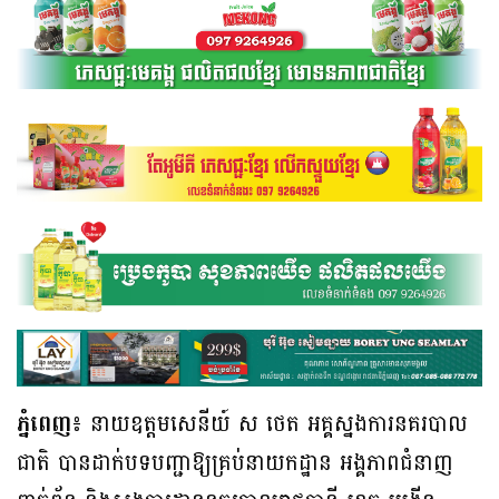
ភ្នំពេញ៖
នាយឧត្តមសេនីយ៍ ស ថេត អគ្គស្នងការនគរបាល
ជាតិ បានដាក់បទបញ្ជាឱ្យគ្រប់នាយកដ្ឋាន អង្គភាពជំនាញ