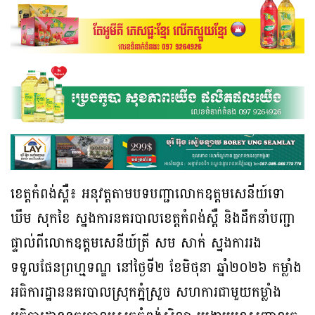
ខេត្តកំពង់ស្ពឺ៖ អនុវត្តតាមបទបញ្ជាលោកឧត្ដមសេនីយ៍ទោ
ឃឹម សុកខៃ ស្នងការនគរបាលខេត្តកំពង់ស្ពឺ និងដឹកនាំបញ្ជា
ផ្ទាល់ពីលោកឧត្តមសេនីយ៍ត្រី សម សាក់ ស្នងការរង
ទទួលផែនព្រហ្មទណ្ឌ នៅថ្ងៃទី២ ខែមិថុនា ឆ្នាំ២០២៦ កម្លាំង
អធិការដ្ឋាននគរបាលស្រុកភ្នំស្រួច សហការជាមួយកម្លាំង