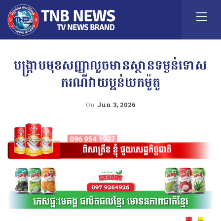
បង្ក្រាបមុខសញ្ញាលួចមានស្ថានទម្ងន់ទោស
ករណីវាយប្លន់យកម៉ូតូ
On
Jun 3, 2026