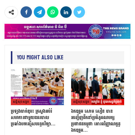
You Might Also Like
សន្តិសុខសង្គម
សន្តិសុខសង្គម
ប្រឡងបាក់ឌុប៖ ក្រសួងអប់រំ
ឯកឧត្តម សោម សឿន បាន
សហការជាមួយនគរបាល
អញ្ជើញដឹកនាំប្រតិភូគណបក្ស
ប្រឆាំងបទល្មើសបច្ចេកវិទ្យា…
ប្រជាជនកម្ពុជា គោរពវិញ្ញាណក្ខន្ធ
ឯកឧត្តម…