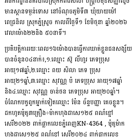
អធិការដ្ឋាននគរបាលស្រុកកំពង់សិលា បង្ក្រាបមុខសញ្ញាលួច
មានស្ថានទម្ងន់ទោស នៅចំណុចភូមិទី៣ ឃុំយាយម៉ៅ
ពេជ្រនិល ស្រុកភ្នំស្រួច កាលពីថ្ងៃទី១ ខែមិថុនា ឆ្នាំ២០២៦
វេលាម៉ោង២២និង ៥០នាទី។
ប្រតិបត្តិការរយៈពេល១៦ម៉ោងបានធ្វើការឃាត់ខ្លួនជនសង្ស័យ
បានចំនួន០៤នាក់៖,១.ឈ្មោះ ស៊ូ លីហួរ ភេទប្រុស
អាយុ១៧ឆ្នាំ,២.ឈ្មោះ ពយ សិលា ភេទ ប្រុស
អាយុ២១ឆ្នាំ,៣.ឈ្មោះ សុវណ្ណ ប៉ ភេទប្រុស អាយុ១៧ឆ្នាំ
និង៤.ឈ្មោះ សុវណ្ណ ចាន់ថន ភេទប្រុស អាយុ២០ឆ្នាំ។
ចំណែកបក្ចពួកម្នាក់ទៀតឈ្មោះ ម៉ែន ច័ន្ទបញ្ញា គេចខ្លួន។
ដកហូតម៉ូតូ៣គ្រឿង÷ម៉ាកហុងដាសេ១២៥ ពណ៌ខ្មៅ
សេរី២០២២ ពាក់ផ្លាកលេខភ្នំពេញKN-4364 , ម៉ូតូម៉ាក
ហុងដាសេ១២៥ ពណ៌ខ្មៅ សេរី២០២៤ ពាក់ផ្លាកលេខ