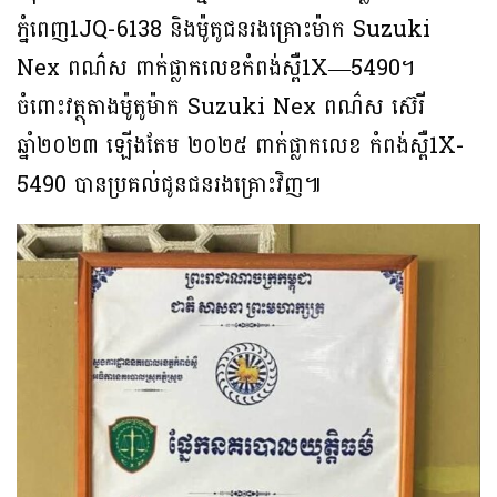
ភ្នំពេញ1JQ-6138 និងម៉ូតូជនរងគ្រោះម៉ាក Suzuki
Nex ពណ៌ស ពាក់ផ្លាកលេខកំពង់ស្ពឺ1X—5490។
ចំពោះវត្ថុតាងម៉ូតូម៉ាក Suzuki Nex ពណ៌ស ស៊េរី
ឆ្នាំ២០២៣ ឡើងតែម ២០២៥ ពាក់ផ្លាកលេខ កំពង់ស្ពឺ1X-
5490 បានប្រគល់ជូនជនរងគ្រោះវិញ៕