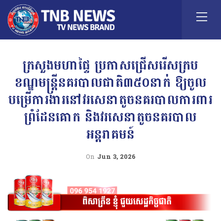
ក្រសួងមហាផ្ទៃ ប្រកាសជ្រើសរើសក្រប
ខណ្ឌមន្រ្តីនគរបាលជាតិ៣៥០នាក់ ឱ្យចូល
បម្រើការងារនៅវរសេនាតូចនគរបាលការពារ
ព្រំដែនគោក និងវរសេនាតូចនគរបាល
អន្តរាគមន៍
On
Jun 3, 2026