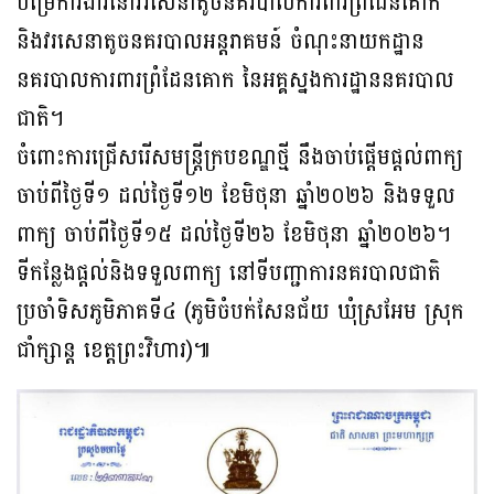
បម្រើការងារនៅវរសេនាតូចនគរបាលការពារព្រំដែនគោក
និងវរសេនាតូចនគរបាលអន្តរាគមន៍ ចំណុះនាយកដ្ឋាន
នគរបាលការពារព្រំដែនគោក នៃអគ្គស្នងការដ្ឋាននគរបាល
ជាតិ។
ចំពោះការជ្រើសរើសមន្រ្តីក្របខណ្ឌថ្មី នឹងចាប់ផ្តើមផ្តល់ពាក្យ
ចាប់ពីថ្ងៃទី១ ដល់ថ្ងៃទី១២ ខែមិថុនា ឆ្នាំ២០២៦ និងទទួល
ពាក្យ ចាប់ពីថ្ងៃទី១៥ ដល់ថ្ងៃទី២៦ ខែមិថុនា ឆ្នាំ២០២៦។
ទីកន្លែងផ្តល់និងទទួលពាក្យ នៅទីបញ្ជាការនគរបាលជាតិ
ប្រចាំទិសភូមិភាគទី៤ (ភូមិចំបក់សែនជ័យ ឃុំស្រអែម ស្រុក
ជាំក្សាន្ត ខេត្តព្រះវិហារ)៕