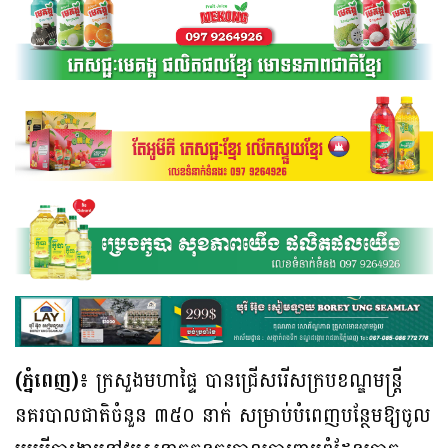
(ភ្នំពេញ)៖
ក្រសួងមហាផ្ទៃ បានជ្រើសរើសក្របខណ្ឌមន្រ្តី
នគរបាលជាតិចំនួន ៣៥០ នាក់ សម្រាប់បំពេញបន្ថែមឱ្យចូល