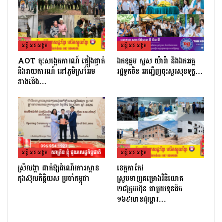
សន្តិសុខសង្គម
សន្តិសុខសង្គម
AOT ចុះសង្កេតការណ៍ ផ្ទៀងផ្ទាត់
ឯកឧត្តម សួស យ៉ារ៉ា និងឯកអគ្គ
និងរាយការណ៍ នៅភូមិស្រអែម
រដ្ឋទូតចិន អញ្ជើញចុះសួរសុខទុក្ខ…
ខាងជើង…
សន្តិសុខសង្គម
សន្តិសុខសង្គម
ស្រីលង្កា ដាក់ឱ្យដំណើរការស្ថាន
ខេត្តតាកែវ
កុងស៊ុលកិត្តិយស ប្រចាំកម្ពុជា
ស្រូបទាញគម្រោងវិនិយោគ
២៨ក្រុមហ៊ុន ជាមួយទុនជិត
១៦៩លានដុល្លារ…