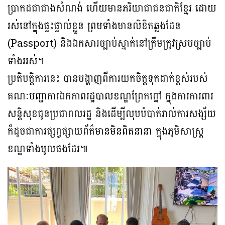
ប្រាកដជាជាងសំណង់ ហើយមានភរិយាជាជនជាតិខ្មែរ ដោយ
រស់នៅក្នុងផ្ទះផ្ទាល់ខ្លួន ព្រមទាំងមានលិខិតឆ្លងដែន
(Passport) និងឯកសារច្បាប់ស្នាក់នៅត្រឹមត្រូវស្របច្បាប់
ទាំងអស់។
ប្រតិបត្តិការនេះ បានបង្ហាញពីការយកចិត្តទុកដាក់ខ្ពស់របស់
គណៈបញ្ជាការឯកភាពរដ្ឋបាលខណ្ឌព្រែកព្នៅ ក្នុងការការពារ
សន្តិសុខជូនប្រជាពលរដ្ឋ និងដើម្បីលុបបំបាត់រាល់ការសង្ស័យ
ក៏ដូចជាការផ្សព្វផ្សាយព័ត៌មានមិនពិតនានា ក្នុងភូមិសាស្ត្រ
ខណ្ឌទាំងមូលផងដែរ៕