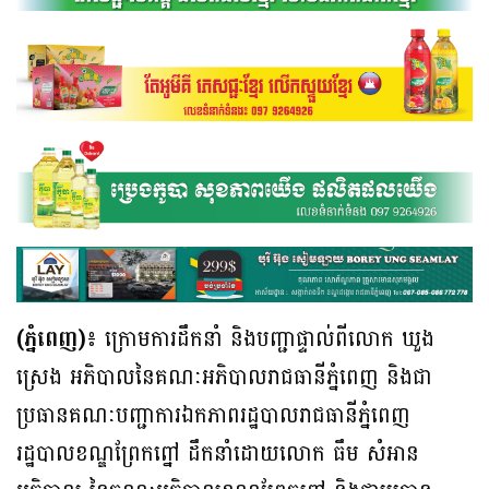
(ភ្នំពេញ)៖
ក្រោមការដឹកនាំ និងបញ្ជាផ្ទាល់ពីលោក ឃួង
ស្រេង អភិបាលនៃគណៈអភិបាលរាជធានីភ្នំពេញ និងជា
ប្រធានគណៈបញ្ជាការឯកភាពរដ្ឋបាលរាជធានីភ្នំពេញ
រដ្ឋបាលខណ្ឌព្រែកព្នៅ ដឹកនាំដោយលោក ធឹម សំអាន