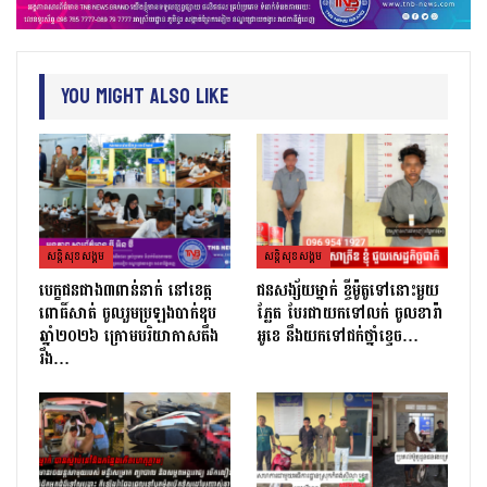
You Might Also Like
សន្តិសុខសង្គម
សន្តិសុខសង្គម
បេក្ខជនជាង៣ពាន់នាក់ នៅខេត្ត
ជនសង្ស័យម្នាក់ ខ្ចីម៉ូតូទៅនោះមួយ
ពោធិ៍សាត់ ចូលរួមប្រឡងបាក់ឌុប
ភ្លែត បែរជាយកទៅលក់ ចូលខារ៉ា
ឆ្នាំ២០២៦ ក្រោមបរិយាកាសតឹង
អូខេ នឹងយកទៅជក់ថ្នាំខ្ទេច…
រឹង…