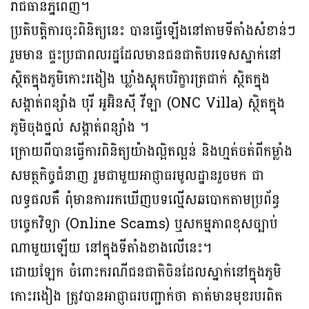
រាជធានីភ្នំពេញ។
ប្រតិបត្តិការចុះពិនិត្យនេះ បានធ្វើឡើងនៅតាមទីតាំងសំខាន់ៗ
រួមមាន ផ្ទះប្រជាពលរដ្ឋដែលមានជនជាតិបរទេសស្នាក់នៅ
ស្ថិតក្នុងភូមិកោះរងៀង ឃ្លាំងស្តុកបរិក្ខារត្រជាក់ ស្ថិតក្នុង
សង្កាត់ពន្សាំង បុរី អូអ៊ិនស៊ី វីឡា (ONC Villa) ស្ថិតក្នុង
ភូមិចុងថ្នល់ សង្កាត់ពន្សាំង ។
ក្រោយពីបានធ្វើការពិនិត្យយ៉ាងល្អិតល្អន់ និងហ្មត់ចត់ពីកម្លាំង
សមត្ថកិច្ចជំនាញ រួមជាមួយអាជ្ញាធរមូលដ្ឋានរួចមក ជា
លទ្ធផលគឺ ពុំមានការរកឃើញបទល្មើសឆបោកតាមប្រព័ន្ធ
បច្ចេកវិទ្យា (Online Scams) ឬសកម្មភាពខុសច្បាប់
ណាមួយឡើយ នៅក្នុងទីតាំងខាងលើនេះ។
ដោយឡែក ចំពោះករណីជនជាតិចិនដែលស្នាក់នៅក្នុងភូមិ
កោះរងៀង ត្រូវបានអាជ្ញាធរបញ្ជាក់ថា គាត់មានមុខរបរពិត