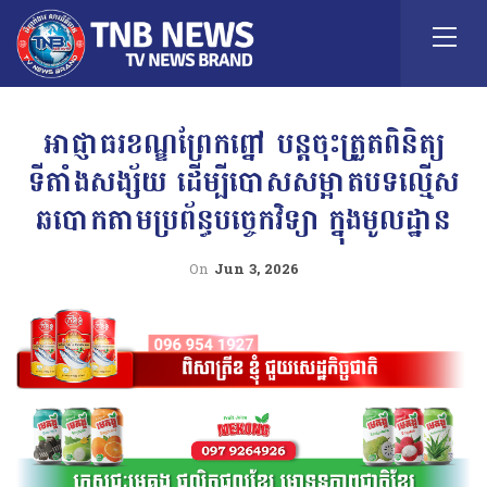
អាជ្ញាធរខណ្ឌព្រែកព្នៅ បន្តចុះត្រួតពិនិត្យ
ទីតាំងសង្ស័យ ដើម្បីបោសសម្អាតបទល្មើស
ឆបោកតាមប្រព័ន្ធបច្ចេកវិទ្យា ក្នុងមូលដ្ឋាន
On
Jun 3, 2026