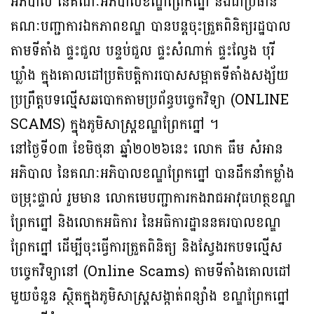
អភិបាល នៃគណៈអភិបាលខណ្ឌព្រែកព្នៅ និងជាប្រធាន
គណៈបញ្ជាការឯកភាពខណ្ឌ បានបន្តចុះត្រួតពិនិត្យរដ្ឋបាល
តាមទីតាំង ផ្ទះជួល បន្ទប់ជួល ផ្ទះសំណាក់ ផ្ទះល្វែង បុរី
ឃ្លាំង ក្នុងគោលដៅប្រតិបត្តិការបោសសម្អាតទីតាំងសង្ស័យ
ប្រព្រឹត្តបទល្មើសឆបោកតាមប្រព័ន្ធបច្ចេកវិទ្យា (ONLINE
SCAMS) ក្នុងភូមិសាស្ដ្រខណ្ឌព្រែកព្នៅ ។
នៅថ្ងៃទី០៣ ខែមិថុនា ឆ្នាំ២០២៦នេះ លោក ធឹម សំអាន
អភិបាល នៃគណៈអភិបាលខណ្ឌព្រែកព្នៅ បានដឹកនាំកម្លាំង
ចម្រុះផ្ទាល់ រួមមាន លោកមេបញ្ជាការកងរាជអាវុធហត្ថខណ្ឌ
ព្រែកព្នៅ និងលោកអធិការ នៃអធិការដ្ឋាននគរបាលខណ្ឌ
ព្រែកព្នៅ ដើម្បីចុះធ្វើការត្រួតពិនិត្យ និងស្វែងរកបទល្មើស
បច្ចេកវិទ្យានៅ (Online Scams) តាមទីតាំងគោលដៅ
មួយចំនួន ស្ថិតក្នុងភូមិសាស្ត្រសង្កាត់ពន្សាំង ខណ្ឌព្រែកព្នៅ