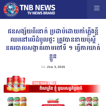
ជនសង្ស័យពីរនាក់ ប្រដាប់ដោយកាំភ្លើងខ្លី
ឈរនៅលើដំបូលផ្ទះ ត្រូវបាននាយប៉ុស្តិ៍
នគរបាលសង្កាត់ចោមចៅទី ១ ធ្វើការឃាត់
ខ្លួន
On
Jun 3, 2026