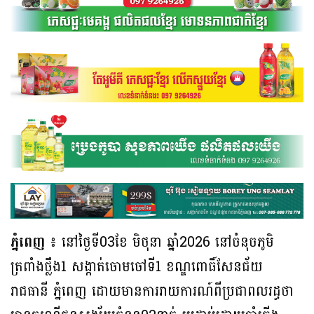
ភ្នំពេញ ៖
នៅថ្ងៃទី03ខែ មិថុនា ឆ្នាំ2026 នៅចំនុចភូមិ
ត្រពាំងថ្លឹង1 សង្កាត់ចោមចៅទី1 ខណ្ឌពោធិ៍សែនជ័យ
រាជធានី ភ្នំពេញ ដោយមានការរាយការណ៍ពីប្រជាពលរដ្ធថា