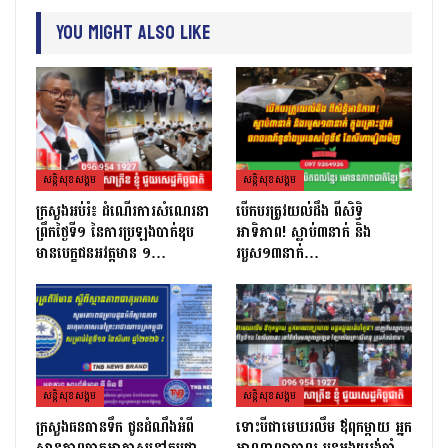
You Might Also Like
សន្តិសុខសង្គម
សន្តិសុខសង្គម
ក្រសួងអប់រំ៖ ដំណើរការសំណេរនា
បើកបរត្រូវយល់ដឹង ពីសិទ្ធិ
ព្រឹកថ្ងៃទី១ នៃការប្រឡងបាក់ឌុប
អាទិភាព! ស្លាប់៣នាក់ និង
មានបេក្ខជនអវត្តមាន ១…
របួស១៣នាក់…
សន្តិសុខសង្គម
សន្តិសុខសង្គម
ក្រសួងធនធានទឹក ជូនដំណឹងអំពី
ទោះបីជាមេឃរលឹម ឪពុកម្ដាយ អ្នក