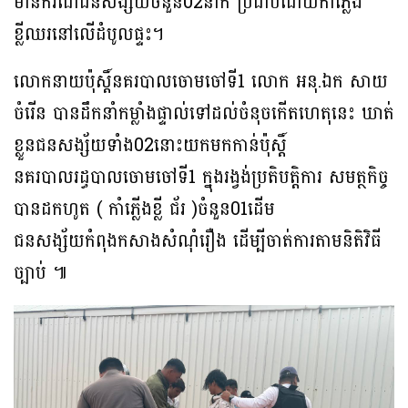
មានករណីជនសង្ស័យចំនួន02នាក់ ប្រដាប់ដោយកាំភ្លើង
ខ្លីឈរនៅលើដំបូលផ្ទះ។
លោកនាយប៉ុស្តិ៍នគរបាលចោមចៅទី1 លោក អនុ.ឯក សាយ
ចំរើន បានដឹកនាំកម្លាំងផ្ទាល់ទៅដល់ចំនុចកើតហេតុនេះ ឃាត់
ខ្លួនជនសង្ស័យទាំង02នោះយកមកកាន់ប៉ុស្តិ៍
នគរបាលរដ្ធបាលចោមចៅទី1 ក្នុងរង្វង់ប្រតិបត្តិការ សមត្ថកិច្ច
បានដកហូត ( កាំភ្លើងខ្លី ជ័រ )ចំនួន01ដើម
ជនសង្ស័យកំពុងកសាងសំណុំរឿង ដើម្បីចាត់ការតាមនិតិវិធី
ច្បាប់ ៕