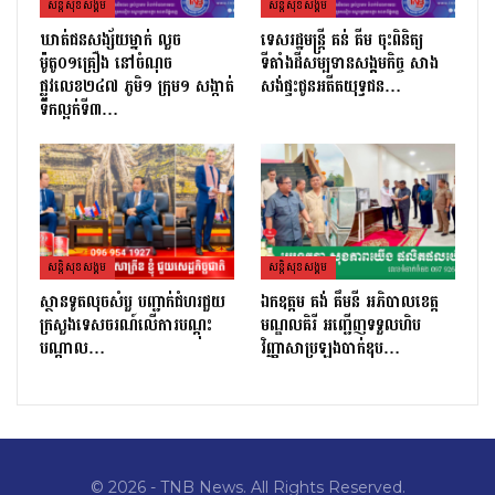
សន្តិសុខសង្គម
សន្តិសុខសង្គម
ឃាត់ជនសង្ស័យម្នាក់ លួច
ទេសរដ្ឋមន្រ្តី គន់ គីម ចុះពិនិត្យ
ម៉ូតូ០១គ្រឿង នៅចំណុច
ទីតាំងដីសម្បទានសង្គមកិច្ច សាង
ផ្លូវលេខ២៤៧ ភូមិ១ ក្រុម១ សង្កាត់
សង់ផ្ទះជូនអតីតយុទ្ធជន…
ទឹកល្អក់ទី៣…
សន្តិសុខសង្គម
សន្តិសុខសង្គម
ស្ថានទូតលុចសំបួ បញ្ជាក់ជំហរជួយ
ឯកឧត្តម គង់ គឹមនី អភិបាលខេត្ត
ក្រសួងទេសចរណ៍លើការបណ្តុះ
មណ្ឌលគិរី អញ្ជើញទទួលហិប
បណ្តាល…
វិញ្ញាសាប្រឡងបាក់ឌុប…
© 2026 - TNB News. All Rights Reserved.