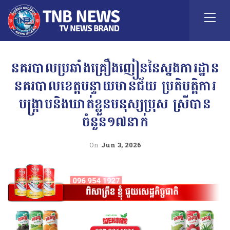
នគរបាល​ប្រឆាំង​គ្រឿងញៀន​នៃ​ស្នង​ការ​ដ្ឋាន​
នគរបាល​ខេត្ត​បន្ទាយមានជ័យ​​ ប្រតិបត្តិការ​
បង្ក្រាប​និង​ឃាត់​ខ្លួន​មនុស្ស​ប្រុស​ ស្រី​បាន​
ចំនួន​១៧នាក់​
On
Jun 3, 2026