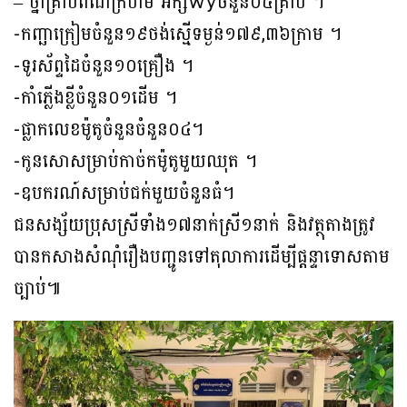
– ថ្នាំគ្រាប់ពណ៍ក្រហម អក្សwyចំនួន០៤គ្រាប់ ។
-កញ្ឆាក្រៀមចំនួន១៩ថង់ស្មើទម្ងន់១៧៩,៣៦ក្រាម ។
-ទូរស័ព្ទដៃចំនួន១០គ្រឿង ។
-កាំភ្លើងខ្លីចំនួន០១ដើម ។
-ផ្លាកលេខម៉ូតូចំនួនចំនួន០៤។
-កូនសោសម្រាប់កាច់កម៉ូតូមួយឈុត ។
-ឧបករណ៍សម្រាប់ជក់មួយចំនួនធំ។
ជន​សង្ស័យ​ប្រុស​ស្រី​ទាំង​១៧នាក់​ស្រី​១នាក់​ ​និង​វត្ថុ​តាងត្រូវ
បាន​កសាង​សំណុំ​រឿង​បញ្ជូន​ទៅ​តុលាការ​ដើម្បី​ផ្តន្ទា​ទោស​តាម​
ច្បាប់​៕