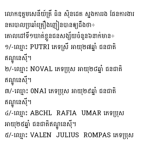
លោកឧត្តមសេនីយ៍ត្រី ធិន ស៊ិនដេត ស្នងការរង ផែនការងារ
នគរបាលប្រឆាំគ្រឿងញៀនបានឲ្យដឹងថា÷
គោលដៅទី១ឃាត់ខ្លួនជនសង្ស័យចំនួន៦នាក់មាន÷
១/-ឈ្មោះ PUTRI ភេទស្រី អាយុ២៧ឆ្នាំ ជនជាតិ
ឥណ្ឌូនេស៊ី។
‎២/-ឈ្មោះ NOVAL ភេទប្រុស អាយុ២៨ឆ្នាំ ជនជាតិ
ឥណ្ឌូនេស៊ី។
‎៣/-ឈ្មោះ 0NAI ភេទប្រុស អាយុ២៩ឆ្នាំ ជនជាតិ
ឥណ្ឌូនេស៊ី។
‎៤/-ឈ្មោះ ABCHL RAFIA UMAR ភេទប្រុស
អាយុ២៥ឆ្នាំ ជនជាតិឥណ្ឌូនេស៊ី។
៥/-ឈ្មោះ VALEN JULIUS ROMPAS ភេទប្រុស