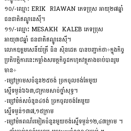
១០/-ឈ្មោះ ERIK RIAWAN ភេទប្រុស អាយុ២៧ឆ្នាំ
ជនជាតិឥណ្ឌូនេស៊ី។
១១/-ឈ្មោះ MESAKH KALEB ភេទប្រុស
អាយុ៣៨ឆ្នាំ ជនជាតិឥណ្ឌូនេស៊ី។
លោកឧត្តមសេនីយ៍ត្រី ធិន ស៊ិនដេត បានបញ្ជាក់ថា÷ក្នុង​កិច្ច​
ប្រតិបត្តិការ​នេះ​កម្លាំងសមត្ថកិច្ចដកហូតវត្ថុតាងចាប់បានរួម
មាន÷
‎-ម្សៅក្រាមសចំនួន២៥ថង់ ច្រកចូលថង់តែមួយ
ស្មើទម្ងន់៦៦៣,៨ក្រាមសាច់ថ្នាំសុទ្ធ។
-ម្សៅម៉ត់សចំនួន៤ថង់ ច្រកចូលថង់តែមួយ
ស្មើទម្ងន់១៣៧,១៥ក្រាម
-ម្សៅម៉តពណ៏រមៀតចំនួនមួយថង់ស្មើទម្ងន់១២,៤៣ក្រាម ។