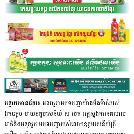
បន្ទាយមានជ័យ​៖
​ អនុវត្ត​តាម​បទ​បញ្ជា​យ៉ាង​មុឺងម៉ាត់​របស់​
ឯកឧត្ដម​ នាយ​ឧត្ដមសេនីយ៍​ ស​ ថេត​ អគ្គស្នងការ​នគរបាល​
ជាតិ​និង​អនុវត្ត​តាម​បទ​បញ្ជា​របស់​លោក​ឧត្ដមសេនីយ៍​ត្រី​