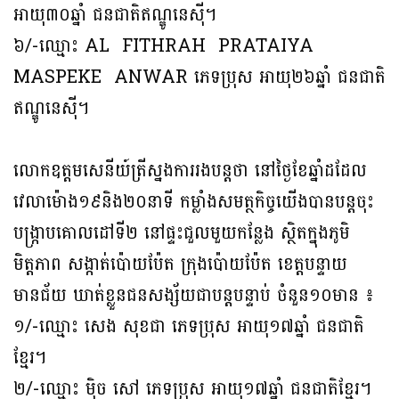
អាយុ៣០ឆ្នាំ ជនជាតិឥណ្ឌូនេស៊ី។
៦/-ឈ្មោះ AL FITHRAH PRATAIYA
MASPEKE ANWAR ភេទប្រុស អាយុ២៦ឆ្នាំ ជនជាតិ
ឥណ្ឌូនេស៊ី។
លោកឧត្តមសេនីយ៍ត្រី​ស្នងការរងបន្តថា ‎នៅថ្ងៃខែឆ្នាំដដែល
វេលាម៉ោង១៩និង២០នាទី កម្លាំងសមត្ថកិច្ចយើងបានបន្តចុះ
បង្ក្រាបគោលដៅទី២ នៅផ្ទះជួលមួយកន្លែង ស្ថិតក្នុងភូមិ
មិត្តភាព សង្កាត់ប៉ោយប៉ែត ក្រុងប៉ោយប៉ែត ខេត្តបន្ទាយ
មានជ័យ ឃាត់ខ្លួនជនសង្ស័យជាបន្តបន្ទាប់ ចំនួន១០មាន ៖
១/-ឈ្មោះ សេង សុខជា ភេទប្រុស អាយុ១៧ឆ្នាំ ជនជាតិ
ខ្មែរ។
២/-ឈ្មោះ ម៉ិច សៅ ភេទប្រុស អាយុ១៧ឆ្នាំ ជនជាតិខ្មែរ។