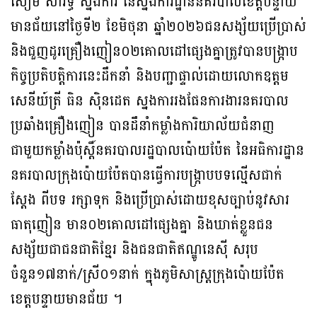
សឿម​ សារិទ្ធ​ ស្នងការ​ នៃ​ស្នង​ការ​ដ្ឋាន​នគរបាល​ខេត្ត​បន្ទាយ
មានជ័យ​នៅ​ថ្ងៃ​ទី​២​ ខែ​មិថុនា​ ឆ្នាំ​២០២៦ជនសង្ស័យ​ប្រេី​ប្រាស់​
និង​ជួញ​ដូរ​គ្រឿង​ញៀន​០២គោលដៅ​ផ្សេង​គ្នា​ត្រូវ​បាន​បង្រ្កាប​
កិច្ច​ប្រតិបត្តិការ​នេះ​ដឹកនាំ​ និង​បញ្ជា​ផ្ទាល់​ដោយ​លោក​ឧត្ដម
សេនីយ៍​ត្រី​ ធិន​ សុិន​ដេត​ ស្នងការ​រង​ផែន​ការ​ងារ​នគរបាល​
ប្រឆាំង​គ្រឿង​ញៀន បានដឹនាំកម្លាំងការិយាល័យជំនាញ
ជាមួយកម្លាំងប៉ុស្តិ៍នគរបាលរដ្ឋបាលប៉ោយប៉ែត នៃ​អធិការ​ដ្ឋាន​
នគរបាល​ក្រុង​ប៉ោយប៉ែត​បានធ្វើការបង្ក្រាបបទល្មើសជាក់
ស្តែង ពីបទ រក្សាទុក និងប្រើប្រាស់ដោយខុសច្បាប់នូវសារ
ធាតុញៀន មាន០២គោលដៅផ្សេងគ្នា និងឃាត់ខ្លួនជន
សង្ស័យជាជនជាតិខ្មែរ និងជនជាតិឥណ្ឌូនេស៊ី សរុប
ចំនួន១៧នាក់/ស្រី០១នាក់ ក្នុងភូមិសាស្ត្រក្រុងប៉ោយប៉ែត
ខេត្តបន្ទាយមានជ័យ ។