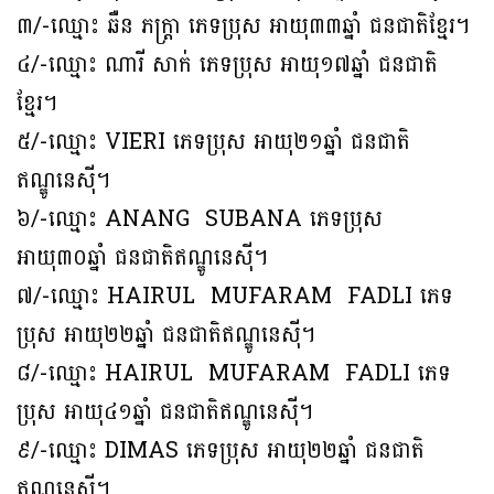
៣/-ឈ្មោះ ឆឺន ភក្ត្រា ភេទប្រុស អាយុ៣៣ឆ្នាំ ជនជាតិខ្មែរ។
៤/-ឈ្មោះ ណារី សាក់ ភេទប្រុស អាយុ១៧ឆ្នាំ ជនជាតិ
ខ្មែរ។
៥/-ឈ្មោះ VIERI ភេទប្រុស អាយុ២១ឆ្នាំ ជនជាតិ
ឥណ្ឌូនេស៊ី។
៦/-ឈ្មោះ ANANG SUBANA ភេទប្រុស
អាយុ៣០ឆ្នាំ ជនជាតិឥណ្ឌូនេស៊ី។
៧/-ឈ្មោះ HAIRUL MUFARAM FADLI ភេទ
ប្រុស អាយុ២២ឆ្នាំ ជនជាតិឥណ្ឌូនេស៊ី។
៨/-ឈ្មោះ HAIRUL MUFARAM FADLI ភេទ
ប្រុស អាយុ៤១ឆ្នាំ ជនជាតិឥណ្ឌូនេស៊ី។
៩/-ឈ្មោះ DIMAS ភេទប្រុស អាយុ២២ឆ្នាំ ជនជាតិ
ឥណ្ឌូនេស៊ី។