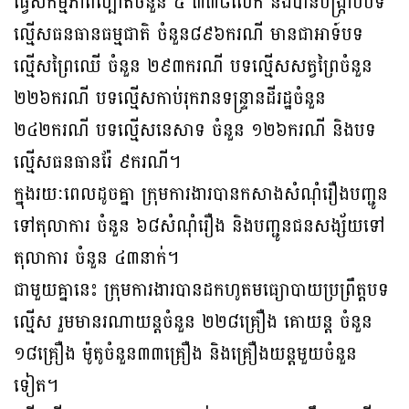
ធ្វើសកម្មភាពល្បាតចំនួន ៥ ៣៣៨លើក និងបានបង្ក្រាបបទ
ល្មើសធនធានធម្មជាតិ ចំនួន៨៩៦ករណី មានជាអាទ៍បទ
ល្មើសព្រៃឈើ ចំនួន ២៩៣ករណី បទល្មើសសត្វព្រៃចំនួន
២២៦ករណី បទល្មើសកាប់រុករានទន្ទ្រានដីរដ្ឋចំនួន
២៤២ករណី បទល្មើសនេសាទ ចំនួន ១២៦ករណី និងបទ
ល្មើសធនធានរ៉ែ ៩ករណី។
ក្នុងរយៈពេលដូចគ្នា ក្រុមការងារបានកសាងសំណុំរឿងបញ្ជូន
ទៅតុលាការ ចំនួន ៦៨សំណុំរឿង និងបញ្ជូនជនសង្ស័យទៅ
តុលាការ ចំនួន ៤៣នាក់។
ជាមួយគ្នានេះ ក្រុមការងារបានដកហូតមធ្យោបាយប្រព្រឹត្តបទ
ល្មើស រួមមានរណាយន្តចំនួន ២២៨គ្រឿង គោយន្ត ចំនួន
១៨គ្រឿង ម៉ូតូចំនួន៣៣គ្រឿង និងគ្រឿងយន្តមួយចំនួន
ទៀត។