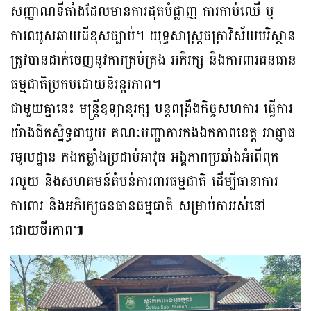
សញ្ញាណទីតាំងដែលមានការដុតបំផ្លាញ ការកាប់ឈើ ឬ
ការឈូសឆាយដីខុសច្បាប់។ យុទ្ធសាស្ត្រចក្រាវិស័យបរិស្ថាន
ត្រូវបានដាក់ចេញនូវការគ្រប់គ្រង អភិរក្ស និងការពារធនធាន
ធម្មជាតិប្រកបដោយនិរន្តរភាព។
ជាមួយគ្នានេះ មន្រ្តីឧទ្យានុរក្ស បន្តពង្រឹងកិច្ចសហការ ធ្វើការ
យ៉ាងជិតស្និទ្ធជាមួយ គណៈបញ្ជាការកងឯកភាពខេត្ត អាជ្ញាធ
រមូលដ្ឋាន កងកម្លាំងប្រដាប់អាវុធ អង្គភាពប្រឆាំងអំពើពុក
រលួយ និងសហគមន៍តំបន់ការពារធម្មជាតិ ដើម្បីធានាការ
ការពារ និងអភិរក្សធនធានធម្មជាតិ សម្រាប់ការរស់នៅ
ដោយចីរភាព៕