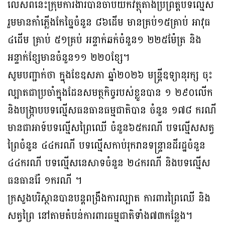
លើសពីនេះក្រុមការងារបានចាប់យកវត្ថុតាងប្រព្រឹត្តបទល្មើស
រួមមានកាំភ្លើងកែច្នៃចំនួន ៨៦ដើម មានគ្រប់១៥គ្រាប់ អាវុធ
៤ដើម គ្រាប់ ៥១គ្រប់ អន្ទាក់ឆក់ចំនួន១ ២២៥ម៉ែត្រ និង
អន្ទាក់ខ្សែមានចំនួន១១ ២២០ខ្សែ។
សូមបញ្ជាក់ថា ក្នុងខែឧសភា ឆ្នាំ២០២៦ មន្រ្តីឧទ្យានុរក្ស ចុះ
ល្បាតជាប្រចាំក្នុងដែនសមត្ថកិច្ចរបស់ខ្លួនបាន ១ ២៩០លើក
និងបង្ក្រាបបទល្មើសធនធានធម្មជាតិបាន ចំនួន ១៧៨ ករណី
មានជាអាទ៍បទល្មើសព្រៃឈើ ចំនួន៦៥ករណី បទល្មើសសត្វ
ព្រៃចំនួន ៤៤ករណី បទល្មើសកាប់រុករានទន្ទ្រានដីរដ្ឋចំនួន
៤៤ករណី បទល្មើសនេសាទចំនួន ២៤ករណី និងបទល្មើស
ធនធានរ៉ែ ១ករណី ។
ក្រសួងបរិស្ថានបានបន្តពង្រឹងការល្បាត ការពារព្រៃឈើ និង
សត្វព្រៃ នៅតាមតំបន់ការពារធម្មជាតិទាំង៧៣កន្លែង។