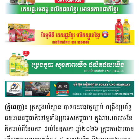
(ភ្នំពេញ)៖
ក្រសួងបរិស្ថាន បានចុះអនុវត្តច្បាប់ ពង្រឹងប្រព័ន្ធ
ធនធានធម្មជាតិនៅទូទាំងប្រទេសកម្ពុជា។ ក្នុងរយៈពេល៥ខែ
គិតចាប់ពីខែមករា ដល់ខែឧសភា ឆ្នាំ២០២៦ ក្រុមការងារបាន