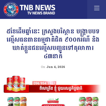
៥ខែដើមឆ្នាំនេះ ក្រសួងបរិស្ថាន បង្រ្កាបបទ
ល្មើសធនធានធម្មជាតិជិត ៩០០ករណី និង
ឃាត់ខ្លួនជនល្មើសបញ្ជូនទៅតុលាការ
៤៣នាក់
On
Jun 4, 2026