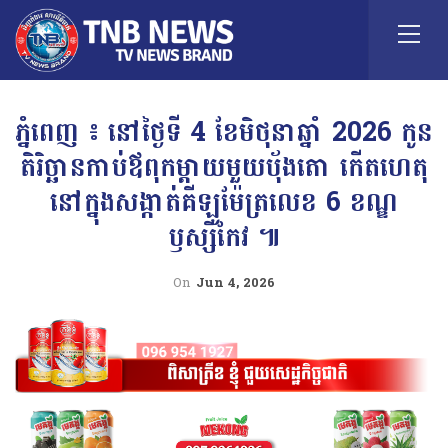
ភ្នំពេញ ៖ នៅថ្ងៃទី 4 ខែមិថុនាឆ្នាំ 2026 កូន
តិរិច្ឆានកាប់ឪពុកម្ដាយមួយបុ័ងតោ កើតហេតុ
នៅក្នុងសង្កាត់គីឡូម៉ែត្រលេខ 6 ខណ្ឌ
ឫស្សីកែវ ៕
On
Jun 4, 2026