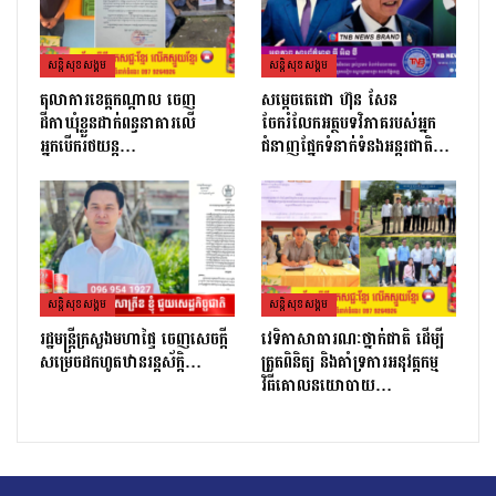
សន្តិសុខសង្គម
សន្តិសុខសង្គម
តុលាការខេត្តកណ្ដាល ចេញ
សម្តេចតេជោ ហ៊ុន សែន
ដីកាឃុំខ្លួនដាក់ពន្ធនាគារលើ
ចែករំលែកអត្ថបទវិភាគរបស់អ្នក
អ្នកបើករថយន្ត…
ជំនាញផ្នែកទំនាក់ទំនងអន្តរជាតិ…
សន្តិសុខសង្គម
សន្តិសុខសង្គម
រដ្ឋមន្ដ្រីក្រសួងមហាផ្ទៃ ចេញសេចក្តី
វេទិកាសាធារណៈថ្នាក់ជាតិ ដើម្បី
សម្រេចដកហូតឋានរន្តស័ក្តិ…
ត្រួតពិនិត្យ និងគាំទ្រការអនុវត្តកម្ម
វិធីគោលនយោបាយ…