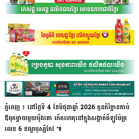
ភ្នំពេញ ៖ នៅថ្ងៃទី 4 ខែមិថុនាឆ្នាំ 2026 កូនតិរិច្ឆានកាប់
ឪពុកម្ដាយមួយបុ័ងតោ កើតហេតុនៅក្នុងសង្កាត់គីឡូម៉ែត្រ
លេខ 6 ខណ្ឌឫស្សីកែវ ៕