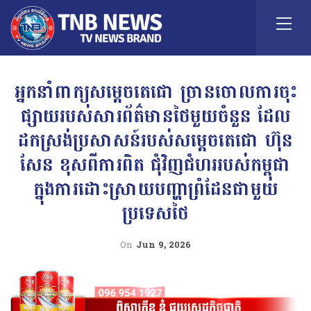
អ្នកនាំពាក្យសម្តេចតេជោ ច្រានចោលការចុះ
ផ្សាយរបស់សារព័ត៌មានថៃមួយចំនួន ដែល
ដកស្រង់ប្រសាសន៍របស់សម្តេចតេជោ ហ៊ុន
សែន ខុសពីការពិត ជុំវិញជំហររបស់កម្ពុជា
ក្នុងការដោះស្រាយបញ្ហាព្រំដែនជាមួយ
ប្រទេសថៃ
On
Jun 9, 2026