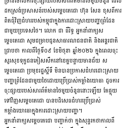
ច្រានចោលការចុះផ្សាយរបស់សារព័ត៌មានថៃមួយចំនួន ដែល
ដកស្រង់ប្រសាសន៍របស់សម្តេចតេជោ ហ៊ុន សែន ខុសពីការ
ពិតជុំវិញជំហររបស់កម្ពុជាក្នុងការដោះស្រាយបញ្ហាព្រំដែន
ជាមួយប្រទេសថៃ។ លោក ជា ធីរិទ្ធ អ្នកនាំពាក្យស
ម្តេចតេជោ សូមជម្រាបជូនសាធារណជនជាតិ និងអន្តរជាតិ
ជ្រាបថា កាលពីថ្ងៃទី០៩ ខែមិថុនា ឆ្នាំ២០២៦ ក្នុងពេលចុះ
សួរសុខទុក្ខជនភៀសសឹកនៅខេត្តបន្ទាយមានជ័យ ស
ម្តេចតេជោ ប្រមុខរដ្ឋស្តីទី មិនបានប្រកាសជំហរដោះស្រាយ
បញ្ហាព្រំដែនជាមួយថៃដោយប្រើប្រាស់កម្លាំងយោធា ដូចការ
ចុះផ្សាយរបស់សារព័ត៌មានថៃមួយចំនួននោះឡើយ តែផ្ទុយ
ទៅវិញសម្តេចតេជោ បានបដិសេធជំហរប្រើប្រាស់
កម្លាំងយោធោក្នុងការដោះស្រាយបញ្ហា។
អ្នកនាំពាក្យសម្តេចតេជោ បញ្ជាក់ថា ក្នុងសុន្ទរកថាកាលពី