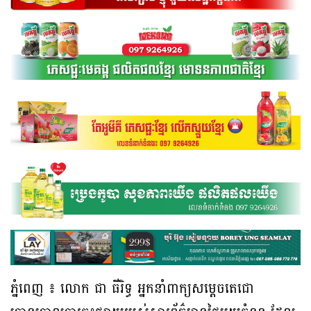
ភ្នំពេញ ៖ លោក ជា ធីរិទ្ធ អ្នកនាំពាក្យសម្តេចតេជោ