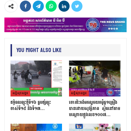
You Might Also Like
សន្តិសុខសង្គម
សន្តិសុខសង្គម
ឥទ្ធិពលព្យុះថ្មីទី១៦ គួបផ្សំព្យុះ
ចោរជិះកង់មកលួចយកម៉ូតូ១គ្រឿង
ចាស់ទី១៥ និងទី១៣…
បានដោយសុវត្ថិភាព ស្ថិត​នៅ​តាម​
បណ្ដោយ​ផ្លូវ​លេខ​១០០៧​…