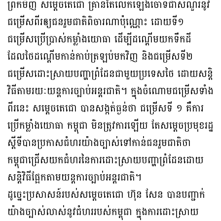
ព្រឹកមិញ សម្តេចតេជោ គ្រាន់តែលើកឡើងចោទជាសំណួរនូវ
ជម្រើសពីរឲ្យជនរួមជាតិពិចារណាប៉ុណ្ណោះ ដោយទី១
ជម្រើសប្រើប្រាស់កម្លាំងយោធា ដើម្បីដណ្តើមយកទឹកដី
ដែលថៃដណ្តើមកាន់កាប់ត្រឡប់មកវិញ និងជម្រើសទី២
ជម្រើសដោះស្រាយបញ្ហាព្រំដែនជាមួយប្រទេសថៃ ដោយសន្តិ
វិធីតាមរយៈយន្តការច្បាប់អន្តរជាតិ។ ក្នុងចំណោមជម្រើសទាំង
ពីរនេះ សម្តេចតេជោ បានសង្កត់ធ្ងន់ថា ជម្រើសទី ១ គឺការ
ប្រើកម្លាំងយោធា កម្ពុជា មិនត្រូវការឡើយ តែសម្តេចប្រមុខរដ្ឋ
ស្តីទីបានប្រកាសជំហរយ៉ាងច្បាស់ទៅកាន់ជនរួមជាតិថា
កម្ពុជាជ្រើសយកជំហរនៃការដោះស្រាយបញ្ហាព្រំដែនដោយ
សន្តិវិធីផ្អែកតាមយន្តការច្បាប់អន្តរជាតិ។
ដូច្នេះប្រសាសន៍របស់សម្តេចតេជោ ហ៊ុន សែន បានបញ្ជាក់
យ៉ាងច្បាស់លាស់នូវជំហររបស់កម្ពុជា ក្នុងការដោះស្រាយ