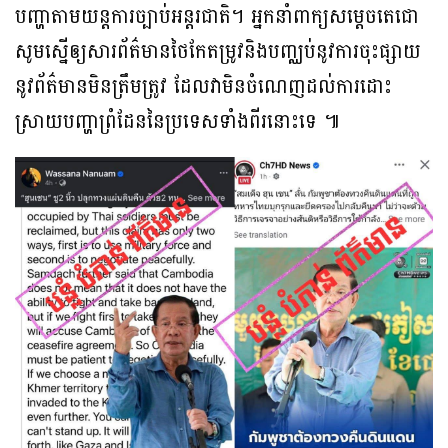
បញ្ហាតាមយន្តការច្បាប់អន្តរជាតិ។ អ្នកនាំពាក្យសម្តេចតេជោ
សូមស្នើឲ្យសារព័ត៌មានថៃកែតម្រូវនិងបញ្ឈប់នូវការចុះផ្សាយ
នូវព័ត៌មានមិនត្រឹមត្រូវ ដែលវាមិនចំណេញដល់ការដោះ
ស្រាយបញ្ហាព្រំដែននៃប្រទេសទាំងពីរនោះទេ ៕