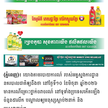
(ភ្នំពេញ)៖
យោងតាមរបាយការណ៍ របស់អគ្គស្នងការដ្ឋាន
នគរបាលជាតិឲ្យដឹងថា នៅថ្ងៃទី១០ ខែមិថុនា ឆ្នាំ២០២៦
មានករណីគ្រោះថ្នាក់ចរាចរណ៍ នៅទូទាំងប្រទេសកើតឡើង
ចំនួន៥លើក បណ្ដាលឲ្យមនុស្សស្លាប់២នាក់ និង