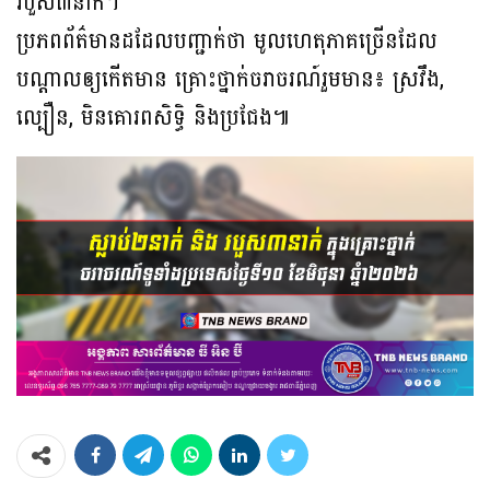
របួស៣នាក់។
ប្រភពព័ត៌មានដដែលបញ្ជាក់ថា មូលហេតុភាគច្រើនដែល
បណ្ដាលឲ្យកើតមាន គ្រោះថ្នាក់ចរាចរណ៍រួមមាន៖ ស្រវឹង,
ល្បឿន, មិនគោរពសិទិ្ធ និងប្រជែង៕