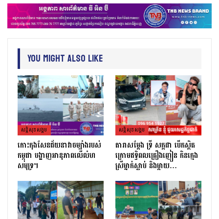
You Might Also Like
សន្តិសុខសង្គម
សន្តិសុខសង្គម
កោះកុងសែនជ័យនាវាចម្បាំងរបស់
តារាសម្ដែង ទ្រី សក្កដា បើកស្ថិត
កម្ពុជា បង្ហាញអានុភាពលើលំហ
ក្រោមឥទ្ធិពលគ្រឿងញៀន កិនក្មេង
សមុទ្រ។
ស្រីម្នាក់ស្លាប់ និងម្ដាយ…