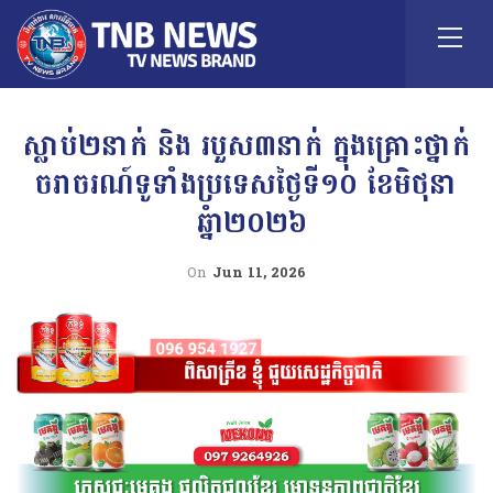
ស្លាប់២នាក់ និង របួស៣នាក់ ក្នុងគ្រោះថ្នាក់
ចរាចរណ៍ទូទាំងប្រទេសថ្ងៃទី១០ ខែមិថុនា
ឆ្នំា២០២៦
On
Jun 11, 2026