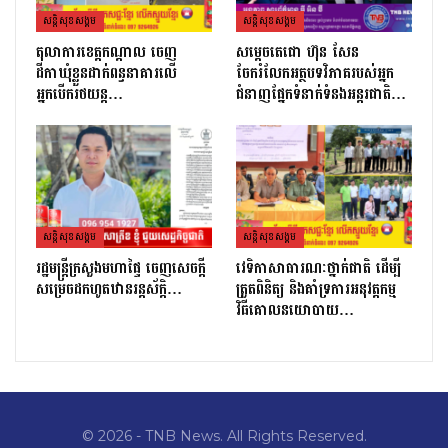
សន្តិសុខសង្គម
សន្តិសុខសង្គម
តុលាការខេត្តកណ្ដាល ចេញ
សម្តេចតេជោ ហ៊ុន សែន
ដីកាឃុំខ្លួនដាក់ពន្ធនាគារលើ
ចែករំលែកអត្ថបទវិភាគរបស់អ្នក
អ្នកបើករថយន្ត…
ជំនាញផ្នែកទំនាក់ទំនងអន្តរជាតិ…
សន្តិសុខសង្គម
សន្តិសុខសង្គម
រដ្ឋមន្ដ្រីក្រសួងមហាផ្ទៃ ចេញសេចក្តី
វេទិកាសាធារណៈថ្នាក់ជាតិ ដើម្បី
សម្រេចដកហូតឋានរន្តស័ក្តិ…
ត្រួតពិនិត្យ និងគាំទ្រការអនុវត្តកម្ម
វិធីគោលនយោបាយ…
© 2026 - TNB News. All Rights Reserved.