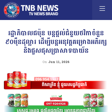
រដ្ឋាភិបាលជប៉ុន បន្តផ្តល់ជំនួយថវិកាចំនួន
៩០ម៉ឺនដុល្លារ ដើម្បីបន្តអនុវត្តគម្រោងអភិរក្ស
និងជួសជុសប្រាសាទបាយ័ន
On
Jun 11, 2026