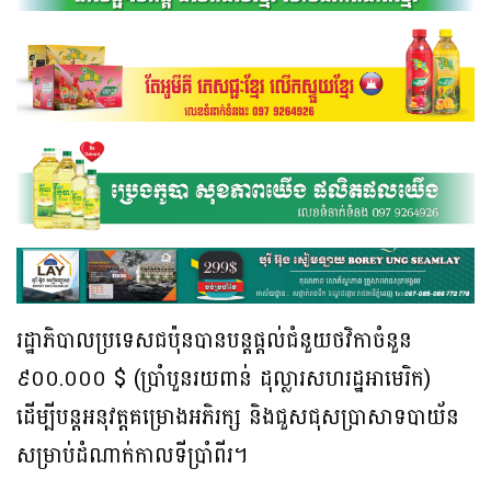
រដ្ឋាភិបាលប្រទេសជប៉ុនបានបន្តផ្តល់ជំនួយថវិកាចំនួន
៩០០.០០០ $ (ប្រាំបួនរយពាន់ ដុល្លារសហរដ្ឋអាមេរិក)
ដើម្បីបន្តអនុវត្តគម្រោងអភិរក្ស និងជួសជុសប្រាសាទបាយ័ន
សម្រាប់ដំណាក់កាលទីប្រាំពីរ។