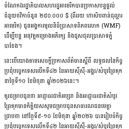
ចំណែកឯរដ្ឋាភិបាលសហរដ្ឋអាមេរិកបានប្រកាសបន្តផ្តល់
ជំនួយថវិកាចំនួន ២៥០.០០០ $ (ពីររយ ហាសិបពាន់ដុល្លារ
អាមេរិក) ជូនអង្គការមូលនិធិប្រាសាទពិភពលោក (WMF)
ដើម្បីបន្ត អនុវត្តគម្រោងអភិរក្ស និងជួសជុលប្រាសាទភ្នំ
បាខែង។
នេះបើយោងតាមសេចក្តីប្រកាសព័ត៌មានស្តីពី លទ្ធផលនៃកិច្ច
ប្រជុំបច្ចេកទេសលើកទី៤២ នៃអាយស៊ីស៊ី-អង្គរ/សំបូរព្រៃគុក
នាថ្ងៃទី១០ ខែមិថុនា ឆ្នាំ២០២៦នេះ។
គួរជម្រាបជូនថា អាជ្ញាធរជាតិអប្សរា និងអាជ្ញាធរជាតិសំបូរ
ព្រៃគុកមានកិត្តិយសសូមជម្រាបជូនសាធារណជនមេត្តា
ជ្រាបថា នៅថ្ងៃទី៩-១០ ខែមិថុនា ឆ្នាំ២០២៦ បានរៀបចំកិច្ច
ប្រជុំបច្ចេកទេសលើកទី៤២ នៃអាយស៊ីស៊ី-អង្គរ/សំបូរព្រៃគុក