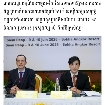
តាមបណ្តោយព្រំដែនកម្ពុជា-ថៃ ដែលទាមទារឱ្យមាន ការយក
ចិត្តទុកដាក់ពីសាធារណមតិគ្រប់ទិសទី ដើម្បីថែរក្សាសម្បត្តិ
វប្បធម៌ទាំងនោះជា តម្លៃមនុស្សជាតិផងដែរ៕ ដោយ៖ កន
ចំណាន រូបភាព៖ ក្រសួងវប្បធម៌ និងវិចិត្រសិល្បៈ