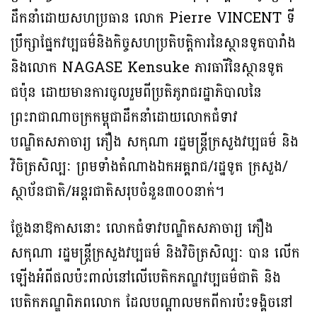
ដឹកនាំដោយសហប្រធាន លោក Pierre VINCENT ទី
ប្រឹក្សាផ្នែកវប្បធម៌និងកិច្ចសហប្រតិបត្តិការនៃស្ថានទូតបារាំង
និងលោក NAGASE Kensuke ភារធារីនៃស្ថានទូត
ជប៉ុន ដោយមានការចូលរួមពីប្រតិភូរាជរដ្ឋាភិបាលនៃ
ព្រះរាជាណាចក្រកម្ពុជាដឹកនាំដោយលោកជំទាវ
បណ្ឌិតសភាចារ្យ ភឿង សកុណា រដ្ឋមន្រ្តីក្រសួងវប្បធម៌ និង
វិចិត្រសិល្បៈ ព្រមទាំងតំណាងឯកអគ្គរាជ/រដ្ឋទូត ក្រសួង/
ស្ថាប័នជាតិ/អន្តរជាតិសរុបចំនួន៣០០នាក់។
ថ្លែងនាឱកាសនោះ លោកជំទាវបណ្ឌិតសភាចារ្យ ភឿង
សកុណា រដ្ឋមន្ត្រីក្រសួងវប្បធម៌ និងវិចិត្រសិល្បៈ បាន លើក
ឡើងអំពីផលប៉ះពាល់នៅលើបេតិកភណ្ឌវប្បធម៌ជាតិ និង
បេតិកភណ្ឌពិភពលោក ដែលបណ្តាលមកពីការប៉ះទង្គិចនៅ