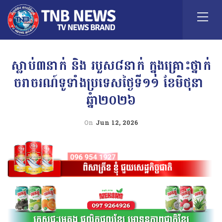
ស្លាប់៣នាក់ និង របួស៨នាក់ ក្នុងគ្រោះថ្នាក់
ចរាចរណ៍ទូទាំងប្រទេសថ្ងៃទី១១ ខែមិថុនា
ឆ្នំា២០២៦
On
Jun 12, 2026