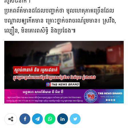
របួស៨នាក់។
ប្រភពព័ត៌មានដដែលបញ្ជាក់ថា មូលហេតុភាគច្រើនដែល
បណ្ដាលឲ្យកើតមាន គ្រោះថ្នាក់ចរាចរណ៍រួមមាន៖ ស្រវឹង,
ល្បឿន, មិនគោរពសិទិ្ធ និងប្រជែង៕