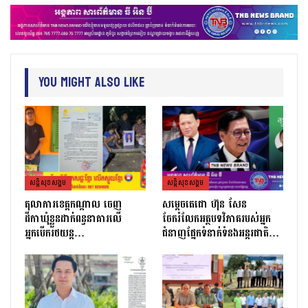
You Might Also Like
សន្តិសុខសង្គម
សន្តិសុខសង្គម
តុលាការខេត្តកណ្ដាល ចេញ
សម្តេចតេជោ ហ៊ុន សែន
ដីកាឃុំខ្លួនដាក់ពន្ធនាគារលើ
ចែករំលែកអត្ថបទវិភាគរបស់អ្នក
អ្នកបើករថយន្ត…
ជំនាញផ្នែកទំនាក់ទំនងអន្តរជាតិ…