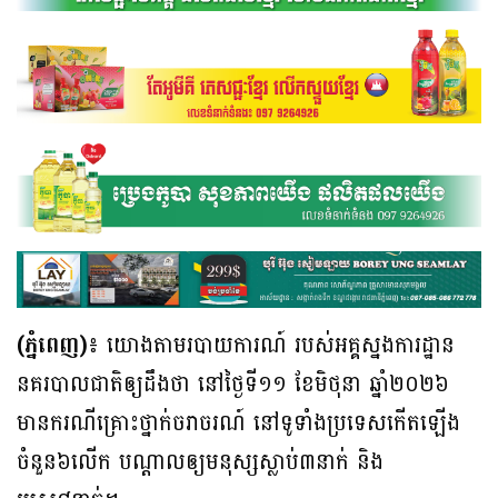
(ភ្នំពេញ)៖
យោងតាមរបាយការណ៍ របស់អគ្គស្នងការដ្ឋាន
នគរបាលជាតិឲ្យដឹងថា នៅថ្ងៃទី១១ ខែមិថុនា ឆ្នាំ២០២៦
មានករណីគ្រោះថ្នាក់ចរាចរណ៍ នៅទូទាំងប្រទេសកើតឡើង
ចំនួន៦លើក បណ្ដាលឲ្យមនុស្សស្លាប់៣នាក់ និង