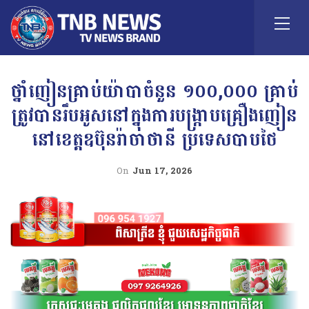
ថ្នាំញៀនគ្រាប់យ៉ាបាចំនួន ១០០,០០០ គ្រាប់
ត្រូវបានរឹបអូសនៅក្នុងការបង្ក្រាបគ្រឿងញៀន
នៅខេត្តឧប៊ុនរ៉ាចាថានី ប្រទេសបាបថៃ
On
Jun 17, 2026