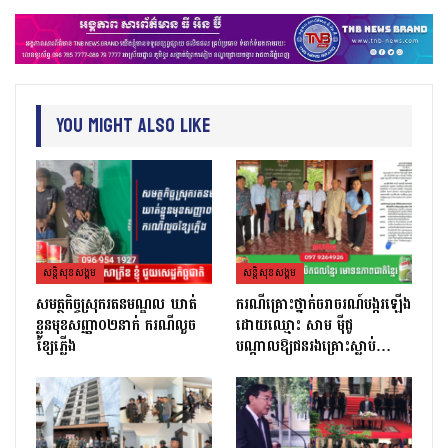
You Might Also Like
សន្តិសុខសង្គម
សន្តិសុខសង្គម
សមត្ថកិច្ចស្រុករតនមណ្ឌល ឃាត់
ករណីគ្រោះថ្នាក់ចរាចរណ៍បង្ករឡើង
ខ្លួនមុខសញ្ញា០២នាក់ ករណីលួច
ដោយឈ្មោះ សាម ម៉ីជូ
ខ្សែភ្លើង
បណ្ដាលឱ្យជនរងគ្រោះស្លាប់…