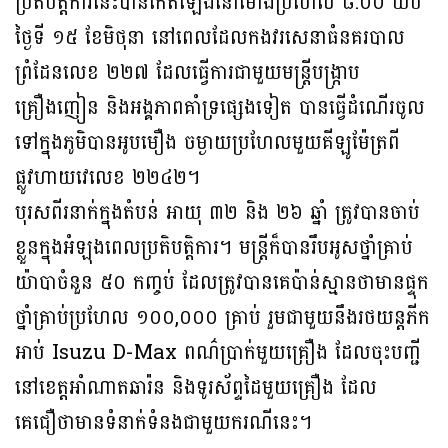
ប្រតិបត្តិការនេះបានកើតឡើងនៅម៉ោងប្រហែល ៨:០០ យប់
ថ្ងៃទី ១៥ ខែមិថុនា នៅពេលដែលកងវរសេនាធំនគរបាល
ព្រំដែនលេខ ២២៧ ដែលធ្វើការជាមួយមន្ត្រីបង្ក្រាប
គ្រឿងញៀន និងអង្គភាពគាំទ្រផ្សេងទៀត បានធ្វើដំណើរចូល
ទៅក្នុងភូមិបានអូបមឿង ចម្ងាយប្រហែលមួយគីឡូម៉ែត្រពី
ផ្លូវហាយវេលេខ ២២៤២។
បុរសពីរនាក់ក្នុងតំបន់ អាយុ ៣២ និង ២៦ ឆ្នាំ ត្រូវបានចាប់
ខ្លួនក្នុងអំឡុងពេលប្រតិបត្តិការ។ មន្ត្រីក៏បានរឹបអូសថ្នាំគ្រាប់
យ៉ាបាចំនួន ៥០ កញ្ចប់ ដែលត្រូវបានគេប៉ាន់ស្មានថាមានផ្ទុក
ថ្នាំគ្រាប់ប្រហែល ១០០,០០០ គ្រាប់ រួមជាមួយនឹងរថយន្តភីក
អាប់ Isuzu D-Max ពណ៌ប្រាក់មួយគ្រឿង ដែលចុះបញ្ជី
នៅខេត្តអាំណាតឆារ៉ន និងទូរស័ព្ទដៃមួយគ្រឿង ដែល
គេជឿថាមានទំនាក់ទំនងជាមួយករណីនេះ។