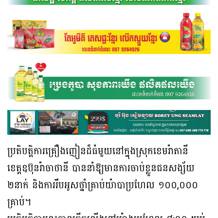
ប្រតិបត្តិការគ្រឿងញៀនដ៏ធំមួយនៅក្នុងស្រុកខេមរ៉ាតានី
ខេត្តឧប៊ុនរ៉ាចាថានី បាននាំឱ្យមានការចាប់ខ្លួនជនសង្ស័យ
២នាក់ និងការរឹបអូសថ្នាំគ្រាប់យ៉ាបាប្រហែល ១០០,០០០
គ្រាប់។