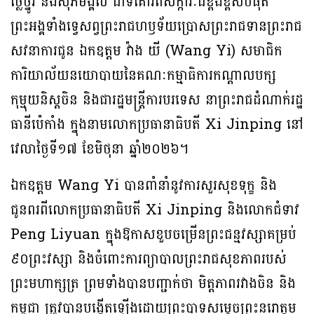
ថ្លៃថ្នូរ និងសុភមង្គល ជាទីគោរពសក្ការៈដ៏ខ្ពង់ខ្ពស់បំផុត
ព្រះអង្គទាំងទ្វេសព្វព្រះរាជហឫទ័យប្រោសព្រះរាជទានព្រះរាជ
សវនាការជូន ឯកឧត្តម វ៉ាង យី (Wang Yi) សមាជិក
ការិយាល័យនយោបាយនៃគណៈកម្មាធិការកណ្តាលបក្ស
កុម្មុយនិស្តចិន និងជារដ្ឋមន្ត្រីការបរទេស នាព្រះរាជដំណាក់រដ្ឋ
ធានីប៉េកាំង ក្នុងនាមលោកប្រធានាធិបតី Xi Jinping នៅ
វេលាថ្ងៃទី១៧ ខែមិថុនា ឆ្នាំ២០២៦។
ឯកឧត្តម Wang Yi បានពាំនាំនូវការសួរសុខទុក្ខ និង
ជូនពរពីលោកប្រធានាធិបតី Xi Jinping និងលោកជំទាវ
Peng Liyuan ក្នុងឱកាសខួបចម្រេីនព្រះជន្មវស្សាគម្រប់
៩០ព្រះវស្សា និងចំពោះការព្យាបាលព្រះរាជសុខភាពរបស់
ព្រះមហាក្សត្រ ព្រមទាំងបានបញ្ជាក់ថា មិត្តភាពរវាងចិន និង
កម្ពុជា ត្រូវបានបង្កើតឡើងដោយព្រះបាទសម្តេចព្រះនរោត្តម