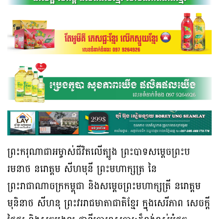
ព្រះករុណាជាអម្ចាស់ជីវិតលើត្បូង ព្រះបាទសម្តេចព្រះប
រមនាថ នរោត្តម សីហមុនី ព្រះមហាក្សត្រ នៃ
ព្រះរាជាណាចក្រកម្ពុជា និងសម្តេចព្រះមហាក្សត្រី នរោត្តម
មុនិនាថ សីហនុ ព្រះវររាជមាតាជាតិខ្មែរ ក្នុងសេរីភាព សេចក្តី