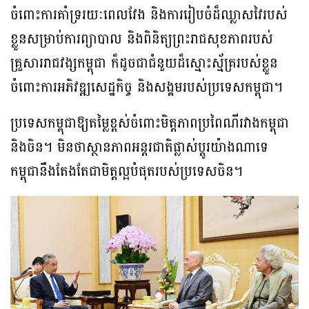
ចំពោះការគាំទ្ររយៈពេលវែង និងការរៀបចំដ៏ឈ្លាសវៃរបស់
ខ្លួនសម្រាប់ការព្យាបាល និងពិនិត្យព្រះរាជសុខភាពរបស់
គ្រួសាររាជវង្សកម្ពុជា ក៏ដូចជាជំនួយដ៏ស្មោះស្ម័គ្ររបស់ខ្លួន
ចំពោះការអភិវឌ្ឍសេដ្ឋកិច្ច និងសង្គមរបស់ប្រទេសកម្ពុជា។
ប្រទេសកម្ពុជាឱ្យតម្លៃខ្ពស់ចំពោះមិត្តភាពប្រពៃណីរវាងកម្ពុជា
និងចិន។ មិនថាស្ថានភាពអន្តរជាតិផ្លាស់ប្តូរយ៉ាងណាទេ
កម្ពុជានឹងតែងតែជាមិត្តល្អបំផុតរបស់ប្រទេសចិន។