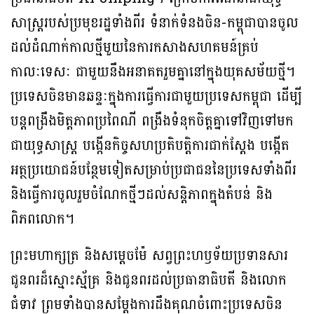
សាស្ត្ររបស់ប្រមុខរដ្ឋទាំងពីរ ទំនាក់ទំនងចិន-កម្ពុជាបានចូល
ដល់ដំណាក់កាលថ្មីមួយនៃការកសាងសហគមន៍គ្រប់
កាលៈទេសៈ ជាមួយនឹងអនាគតរួមគ្នានៅក្នុងយុគសម័យថ្មី។
ប្រទេសចិនមានឆន្ទៈក្នុងការធ្វើការជាមួយប្រទេសកម្ពុជា ដើម្បី
បន្តពង្រឹងមិត្តភាពប្រពៃណី ពង្រឹងទំនុកចិត្តគ្នាទៅវិញទៅមក
ជាយុទ្ធសាស្ត្រ បង្កើនកិច្ចសហប្រតិបត្តិការជាក់ស្តែង បង្កើត
អត្ថប្រយោជន៍បន្ថែមទៀតសម្រាប់ប្រជាជននៃប្រទេសទាំងពីរ
និងធ្វើការចូលរួមចំណែកថ្មីៗដល់សន្តិភាពក្នុងតំបន់ និង
ពិភពលោក។
ព្រះមហាក្សត្រ និងសម្តេចម៉ែ សព្វព្រះហឫទ័យប្រទានសារ
ជូនពរដ៏ស្មោះស្ម័គ្រ និងជូនពរដល់ប្រធានាធិបតី និងលោក
ជំទាវ ព្រមទាំងបានសម្តែងការដឹងគុណចំពោះប្រទេសចិន