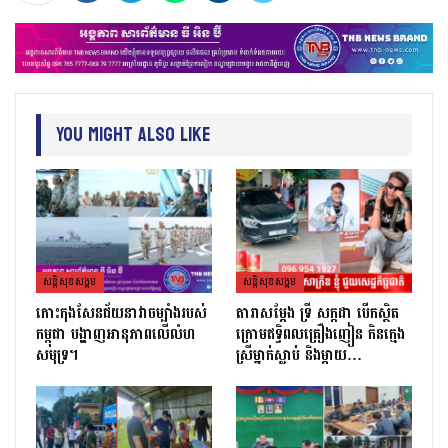
You Might Also Like
សន្តិសុខសង្គម
សន្តិសុខសង្គម
កោះកុងសែនជ័យនាវាចម្បាំងរបស់
តារាសម្ដែង ទ្រី សក្កដា បើកស្ថិត
កម្ពុជា បង្ហាញអានុភាពលើលំហ
ក្រោមឥទ្ធិពលគ្រឿងញៀន កិនក្មេង
សមុទ្រ។
ស្រីម្នាក់ស្លាប់ និងម្ដាយ…