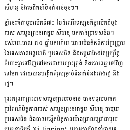
សីហនុ និងមេដឹកនាំចិនជំនាន់មុនៗ។
ឆ្នាំនេះគឺជាខួបលើកទី៧០ នៃដំណើរទស្សនកិច្ចលើកដំបូង
របស់ សម្តេចព្រះនរោត្តម សីហនុ មកកាន់ប្រទេសចិន។
អស់រយៈពេល ៧០ ឆ្នាំមកហើយ ដោយមិនគិតពីការប្រែប្រួល
នៃទេសភាពអន្តរជាតិ ប្រទេសចិន និងកម្ពុជាតែងតែប្រព្រឹត្ត
ចំពោះគ្នាទៅវិញទៅមកដោយស្មោះត្រង់ និងគោរពគ្នាទៅវិញ
ទៅមក ដោយបានបង្កើតគំរូសម្រាប់ទំនាក់ទំនងរវាងរដ្ឋ និង
រដ្ឋ។
ព្រះករុណាព្រះបាទសម្តេចព្រះបរមនាថ បានទទួលមរតក
ប្រពៃណីមិត្តភាពរបស់ សម្តេចព្រះនរោត្តម សីហនុ ជាមួយ
ប្រទេសចិន និងបានបង្កើតមិត្តភាពយ៉ាងជ្រាលជ្រៅជាមួយ
ប្រធានាធិបតី Xi Jinping។ ក្រោមការណែនាំជាយុទ្ធ