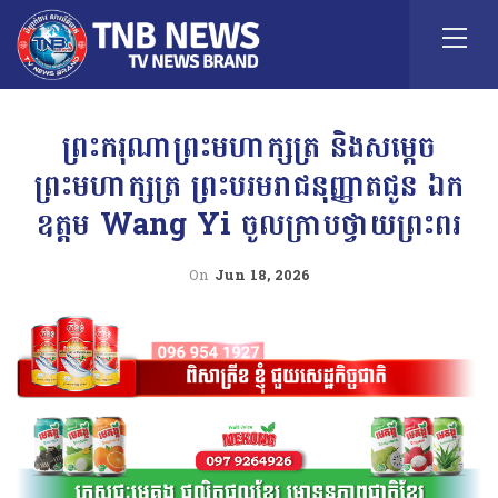
ព្រះករុណាព្រះមហាក្សត្រ និងសម្តេច
ព្រះមហាក្សត្រ ព្រះបរមរាជនុញ្ញាតជូន ឯក
ឧត្តម Wang Yi ចូលក្រាបថ្វាយព្រះពរ
On
Jun 18, 2026