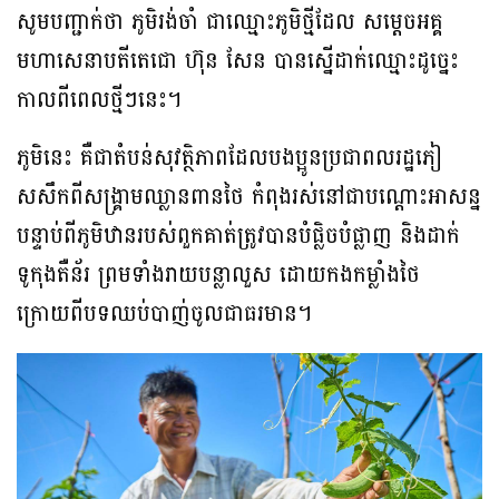
សូមបញ្ជាក់ថា ភូមិរង់ចាំ ជាឈ្មោះភូមិថ្មីដែល សម្តេចអគ្គ
មហាសេនាបតីតេជោ ហ៊ុន សែន បានស្នើដាក់ឈ្មោះដូច្នេះ
កាលពីពេលថ្មីៗនេះ។
ភូមិនេះ គឺជាតំបន់សុវត្ថិភាពដែលបងប្អូនប្រជាពលរដ្ឋភៀ
សសឹកពីសង្គ្រាមឈ្លានពានថៃ កំពុងរស់នៅជាបណ្តោះអាសន្ន
បន្ទាប់ពីភូមិឋានរបស់ពួកគាត់ត្រូវបានបំផ្លិចបំផ្លាញ និងដាក់
ទូកុងតឺន័រ ព្រមទាំងរាយបន្លាលួស ដោយកងកម្លាំងថៃ
ក្រោយពីបទឈប់បាញ់ចូលជាធរមាន។