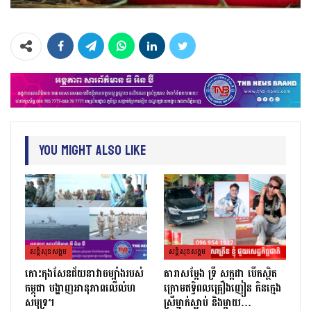
You Might Also Like
សន្តិសុខសង្គម
សន្តិសុខសង្គម
កោះកុងសែនជ័យនាវាចម្បាំងរបស់
តារាសម្ដែង ទ្រី សក្កដា បើកស្ថិត
កម្ពុជា បង្ហាញអានុភាពលើលំហ
ក្រោមឥទ្ធិពលគ្រឿងញៀន កិនក្មេង
សមុទ្រ។
ស្រីម្នាក់ស្លាប់ និងម្ដាយ…