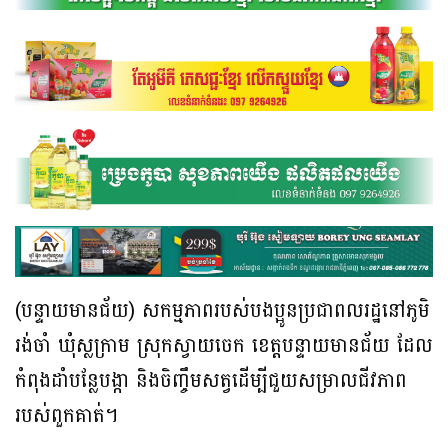
(បន្ទាយមានជ័យ) សកម្មភាពរបស់បងប្អូនប្រជាពលរដ្ឋនៅភូមិ
រង់ចាំ ឃុំស្លក្រាម ស្រុកស្វាយចេក ខេត្តបន្ទាយមានជ័យ ដែល
កំពុងដាំបន្លែបង្កា និងចិញ្ចឹមសត្វដើម្បីជួយសម្រាលជីវភាព
របស់ពួកគាត់។