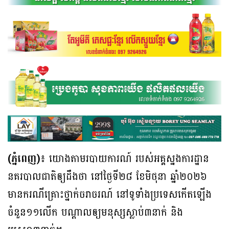
(ភ្នំពេញ)៖
យោងតាមរបាយការណ៍ របស់អគ្គស្នងការដ្ឋាន
នគរបាលជាតិឲ្យដឹងថា នៅថ្ងៃទី២៨ ខែមិថុនា ឆ្នាំ២០២៦
មានករណីគ្រោះថ្នាក់ចរាចរណ៍ នៅទូទាំងប្រទេសកើតឡើង
ចំនួន១១លើក បណ្ដាលឲ្យមនុស្សស្លាប់៣នាក់ និង