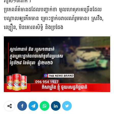
របួស១៣នាក់។
ប្រភពព័ត៌មានដដែលបញ្ជាក់ថា មូលហេតុភាគច្រើនដែល
បណ្ដាលឲ្យកើតមាន គ្រោះថ្នាក់ចរាចរណ៍រួមមាន៖ ស្រវឹង,
ល្បឿន, មិនគោរពសិទិ្ធ និងប្រជែង