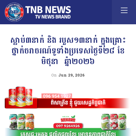
ស្លាប់៣នាក់ និង របួស១៣នាក់ ក្នុងគ្រោះ
ថ្នាក់ចរាចរណ៍ទូទាំងប្រទេសថ្ងៃទី២៨ ខែ
មិថុនា ឆ្នំា២០២៦
On
Jun 29, 2026