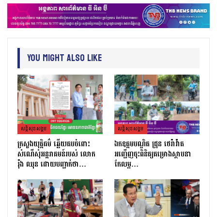
You Might Also Like
សន្តិសុខសង្គម
សន្តិសុខសង្គម
ក្រសួងយុត្តិធម៌ ឆ្លើយតបចំពោះ
ឯកឧត្តមបណ្ឌិត ជ្រុន ថេរ៉ាវ៉ាត
សំណើសុំអន្តរាគមន៍របស់ លោក
អញ្ជើញចុះពិនិត្យគម្រោងស្ថាបនា
រ៉ុង ឈុន ដោយបញ្ជាក់ថា…
កែលម្អ…