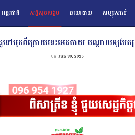
អន្ដរជាតិ
សន្តិសុខសង្គម
នយោបាយ
សប្បុរសធម៍
ម៉ូតូទៅបុកពីក្រោយរទះអេតចាយ បណ្តាលឲ្យបែកទ្រ
On
Jun 30, 2026