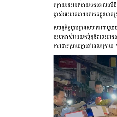
ក្រោយរទះអេតចាយចតចោលលើចិញ្ចើ
ម្ចាស់រទះអេតចាយរត់គេចខ្លួនបាត
សមត្ថកិច្ចមូលដ្ឋានសហការជាមួយមន
ចុះមកវាស់វែងយកម៉ូតូនិងរទះអេតច
ការដោះស្រាយគ្នានៅពេលក្រោយ ។ 