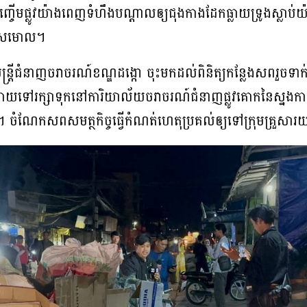
មផ្លូវយ៉ាងពេញទំហឹងបណ្តាលឲ្យជុងកាងដែកធ្លាយទ្រូងស្លា
់ស្រមោល។
្ត្រីជំនាញចរាចរណ៍ខណ្ឌដង្កោ ចុះមកដល់ពិនិត្យកន្លែងសពរួចទា
ាយទៅរក្សាទុកនៅការិយាល័យចរាចរណ៍ជំនាញផ្លូវគោកនៃស្នងការដ្
ចំណែកសពសមត្ថកិច្ចធ្វើកំណត់ហេតុប្រគល់ឲ្យទៅក្រុមគ្រួសា