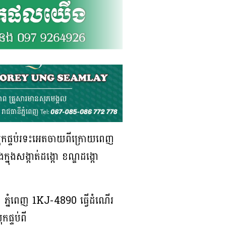
ទៅបុកផ្ទប់រទះអេតចាយពីក្រោយពេញ
្នុងសង្កាត់ដង្កោ ខណ្ឌដង្កោ
 ភ្នំពេញ 1KJ-4890 ធ្វើដំណើរ
ផ្ទប់ពី