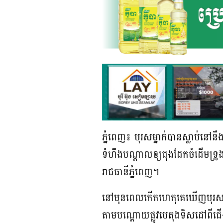
ភ្នំពេញ៖ បុរសម្នាក់បានស្លាប់នៅ
ទំហឹងបណ្តាលឲ្យជុងដែកចំដើមទ្រូងព
រាជធានីភ្នំពេញ។
នៅមុនពេលកើតហេតុគេឃើញបុរសរងគ្
តាមបណ្តោយផ្លូវបេតុងទិសដៅពីជើ