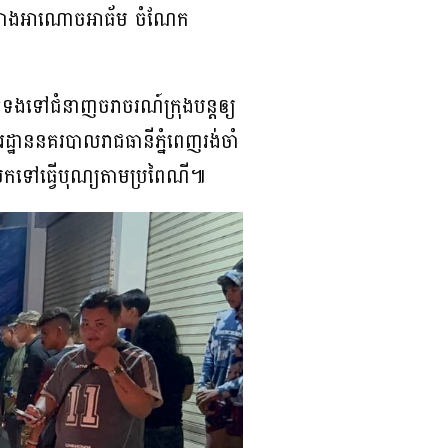
ប់យ៉ាងអាណោចអាធ័ម ចំណែក
ក់ទងទៅជំនាញចរាចរណ៍ក្រុងបន្តឲ្យ
ឋាននគរបាលរាជធានីភ្នំពេញរង់ចាំ
រយកទៅធ្វើបុណ្យតាមប្រពៃណី៕