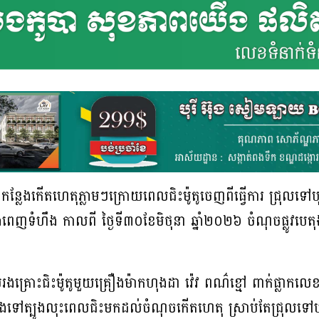
នឹងកន្លែងកើតហេតុភ្លាមៗក្រោយពេលជិះម៉ូតូចេញពីធ្វើការ ជ្រុល
េញទំហឹង កាលពី ថ្ងៃទី៣០ខែមិថុនា ឆ្នាំ២០២៦ ចំណុចផ្លូវបេតុងក
រោះជិះម៉ូតូមួយគ្រឿងម៉ាកហុងដា វ៉េវ ពណ៌ខ្មៅ ពាក់ផ្លាកលេខ
ងទៅត្បូងលុះពេលជិះមកដល់ចំណុចកើតហេតុ ស្រាប់តែជ្រុលទៅបុក