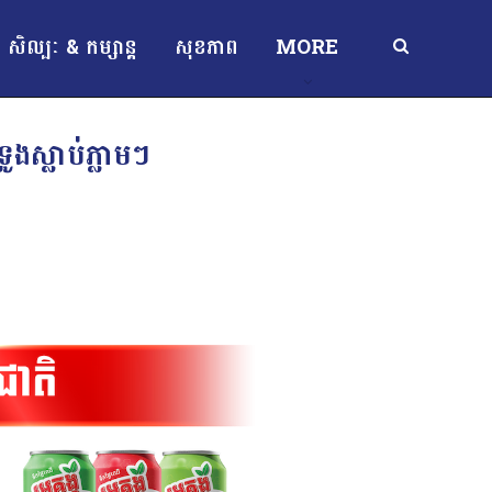
សិល្បៈ & កម្សាន្ត
សុខភាព
MORE
ូងស្លាប់ភ្លាមៗ