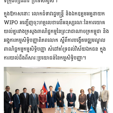
ទីក្រុងហ្សឺណែវ ប្រទេសស្វីស។
ក្នុងឱកាសនោះ លោកជំទាវរដ្ឋមន្ត្រី និងឯកឧត្តមអគ្គនាយក
WIPO អញ្ជើញចុះហត្ថលេខាលើអនុស្សរណៈនៃការយោគ
យល់គ្នារវាងក្រសួងពាណិជ្ជកម្មនៃព្រះរាជាណាចក្រកម្ពុជា និង
អង្គការកម្មសិទ្ធិបញ្ញាពិភពលោក ស្តីពីការបង្កើតមជ្ឈមណ្ឌល
ពាណិជ្ជកម្មកម្មសិទ្ធិបញ្ញា សំដៅគាំទ្រដល់វិស័យឯកជន ក្នុង
ការយល់ដឹងពីសារៈប្រយោជន៍នៃកម្មសិទ្ធិបញ្ញា។