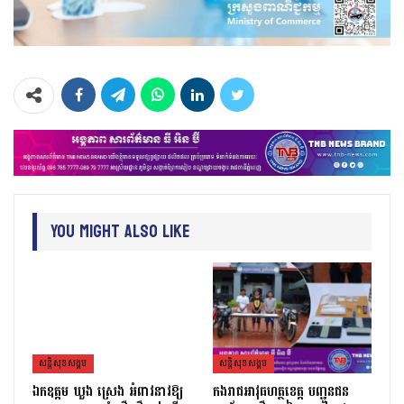
You Might Also Like
សន្តិសុខសង្គម
សន្តិសុខសង្គម
ឯកឧត្ដម ឃួង ស្រេង អំពាវនាវឱ្យ
កងរាជឣាវុធហត្ថខេត្ត បញ្ជូនជន