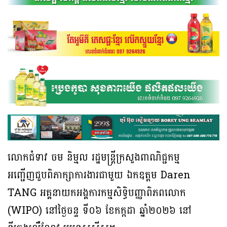
លោកជំទាវ ចម និម្មល រដ្ឋមន្រ្តីក្រសួងពាណិជ្ជកម្ម
អញ្ជើញជួបពិភាក្សាការងារជាមួយ ឯកឧត្តម Daren
TANG អគ្គនាយកអង្គការកម្មសិទ្ធិបញ្ញាពិភពលោក
(WIPO) នៅថ្ងៃចន្ទ ទី០៦ ខែកក្កដា ឆ្នាំ២០២៦ នៅ