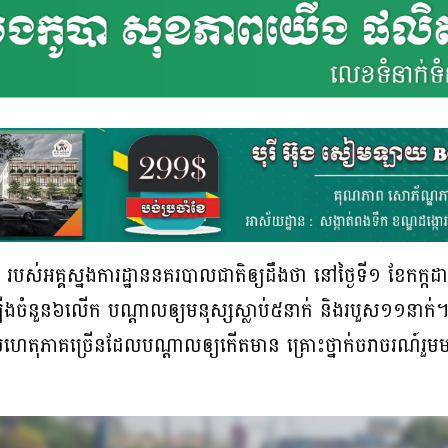
អគ្គស្នងការដ្ឋាននគរបាលជាតិឲ្យដឹងថា នៅថ្ងៃទី១ ខែកក្កដា 
ងចំនួន៦លើក បណ្ដាលឲ្យមនុស្សស្លាប់៥នាក់ និងរបួស១១នាក់
ហេតុភាគច្រើនដែលបណ្ដាលឲ្យកើតមាន គ្រោះថ្នាក់ចរាចរណ៍រួមម