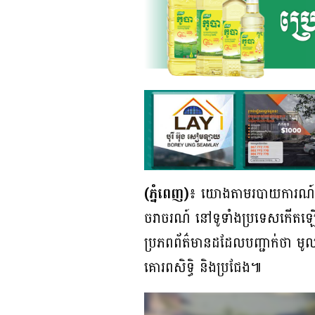
(ភ្នំពេញ)៖
យោងតាមរបាយការណ៍ របស់
ចរាចរណ៍ នៅទូទាំងប្រទេសកើតឡើ
ប្រភពព័ត៌មានដដែលបញ្ជាក់ថា មូល
គោរពសិទិ្ធ និងប្រជែង៕