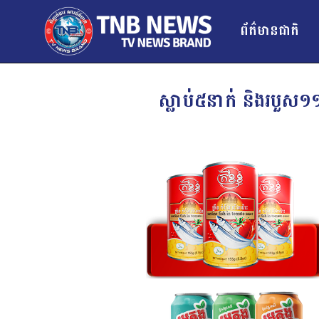
ព័ត៌មានជាតិ
ស្លាប់៥នាក់ និងរបួស១១