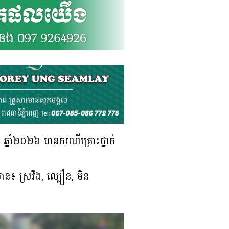
ឆ្នាំ២០២៦ មានករណីគ្រោះថ្នាក់
។
ាន៖ ស្រវឹង, ល្បឿន, មិន