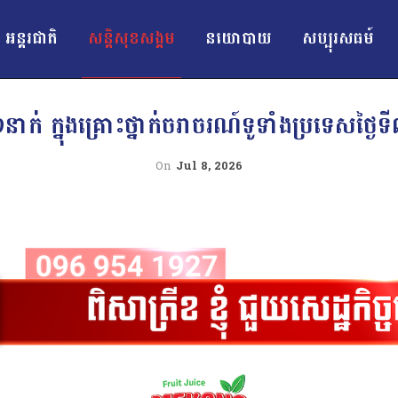
អន្ដរជាតិ
សន្តិសុខសង្គម
នយោបាយ
សប្បុរសធម៍
នាក់ ក្នុងគ្រោះថ្នាក់ចរាចរណ៍ទូទាំងប្រទេសថ្ងៃ
On
Jul 8, 2026