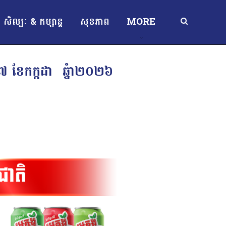
សិល្បៈ & កម្សាន្ត
សុខភាព
MORE
ទី៧ ខែកក្កដា ឆ្នំា២០២៦