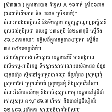
ស្រី៣៣៣ ) ក្នុងនោះបាន និទ្ទេស A ១៦​នាក់ ស្រី០៦នាក់
(ជនជាតិដើមភាគ តិច ៣នាក់ ស្រី១នាក់)។
ចំពោះការងារអគ្គិសនី និងទឹកស្អាត បច្ចុប្បន្នបណ្តាញអគ្គិសនី
ចូលដល់ភូមិប្រជា ពលរដ្ឋ ២៣៤ភូមិ នៃ២៤៣ភូមិ ស្មើនឹង
៩៦.២៩ភាគរយ។ អគ្គិសនីក្នុងខេត្តមាន៤ប្រភព ស្មើនឹង
៣៤.០៥៦មេហ្កាវ៉ាត់។
ដោយឡែកការងារទឹកស្អាត ខេត្តរតនគិរី មានអង្គភាព
ផលិតកម្ម-អាជីវកម្ម ទឹកស្អាតសា​ធារ​ណៈ​របស់ឯកជន ចំនួន
៥ក្រុមហ៊ុន ស្ថិតនៅក្នុងក្រុងបានលុង ទីប្រជុំជន ស្រុកអូរជុំ
ស្រុកប​រ​កែវ ស្រុកលំផាត់ ស្រុកកូនមុំ និងស្រុកវើនសៃ។
ចំពោះវិស័យកសិកម្ម និងកសិឧស្សាហកម្ម ខេត្តមានផ្ទៃដីដាំ
កៅស៊ូសរុប ៧១,៣៥៦.៧ ហិក​តា និងមានផ្ទៃដីចៀរជ័រ
៦២,៥៨៦.៤ហិកតា ស្វាយចន្ទីមានផ្ទៃដីសរុប