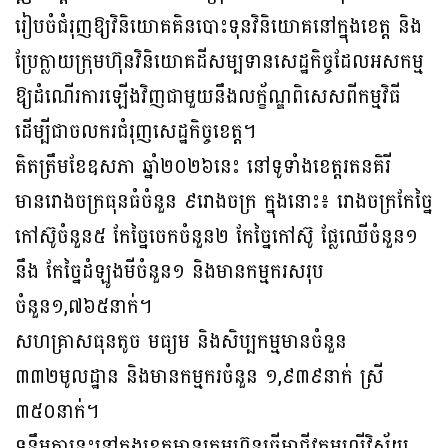
រៀបចំជំរុញឱ្យវិនិយោគគិនបោះទុនវិនិយោគនៅក្នុងខេត្ត និង​
ប្រែ​ក្លា​យក្រុមហ៊ុនវិនិយោគដីសម្បទានសេដ្ឋកិច្ចដែលអសកម្ម
ឱ្យដំណើរការឡើងវិញជាមួយ​នឹង​លក្ខ័ណ្ឌពិសេសពីកម្មវិធី
ដើម្បីជាចលករជំរុញសេដ្ឋកិច្ចខេត្ត។
គិតត្រឹមខែឧសភា ឆ្នាំ២០២៦នេះ នៅទូទាំងខេត្តរតនគិរី
មានរោងចក្រធុនធំចំនួន ៩រោងចក្រ ក្នុងនោះ៖ រោងចក្រកែច្នៃ
កៅស៊ូចំនួន៥ កែច្នៃចេកចំនួន២ កែច្នៃកៅស៊ូ ផ្លែឈើចំនួន១
នឹង កែច្នៃដំឡូងមីចំនួន១ និងមានកម្មករសរុប
ចំនួន១,៧៦៥នាក់។
សហគ្រាសធុនតូច មធ្យម និងសិប្បកម្មមានចំនួន
៣៣២មូលដ្ឋាន និងមានកម្មករចំនួន ១,៩៣៩នាក់ ស្រី
៣៥០នាក់។
ទន្ទឹមគ្នានេះនៅក្នុងខេត្តមានក្រុមហ៊ុនធ្វើអាជីវកម្មលើវិស័យ