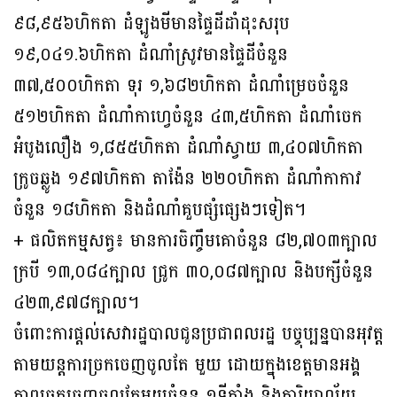
៩៨,៩៥៦ហិកតា ដំឡូង​មីមានផ្ទៃដីដាំដុះសរុប
១៩,០៤១.៦ហិកតា ដំណាំស្រូវមានផ្ទៃដីចំនួន
៣៧,៥០០ហិកតា ទុរ ១,៦៨២ហិកតា ដំណាំម្រេចចំនួន
៥១២ហិកតា ដំណាំកាហ្វេចំនួន ៤៣,៥ហិកតា ដំណាំចេក​
អំបូង​លឿង ១,៨៥៥ហិកតា ដំណាំស្វាយ ៣,៤០៧ហិកតា
ក្រូចឆ្លូង ១៩៧ហិកតា តាង៉ែន ២២០ហិកតា ដំណាំកាកាវ
ចំនួន ១៨ហិកតា និងដំណាំគួបផ្សំផ្សេងៗទៀត។
+ ផលិតកម្មសត្វ៖ មានការចិញ្ចឹមគោចំនួន ៨២,៧០៣ក្បាល
ក្របី ១៣,០៨៤ក្បាល ជ្រូក ៣០,០៨៧ក្បាល និងបក្សីចំនួន
៤២៣,៩៧៨ក្បាល។
ចំពោះការផ្តល់សេវារដ្ឋបាលជូនប្រជាពលរដ្ឋ បច្ចុប្បន្នបានអុវត្ត
តាមយន្តការច្រកចេញចូលតែ មួយ ដោយក្នុងខេត្តមានអង្គ
ភាពច្រកចេញចូលតែមួយចំនួន ១ទីតាំង និងការិយាល័យ