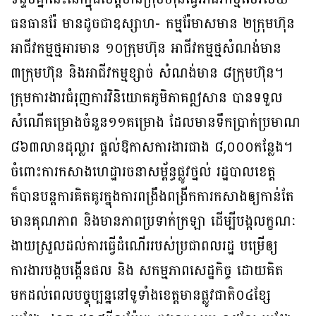
ធនធានរ៉ែ មានដូចជាឧស្សាហ- កម្ម​រ៉ែមាសមាន ២ក្រុមហ៊ុន
អាជីវកម្មថ្មអារមាន ១០ក្រុមហ៊ុន អាជីវកម្មថ្មសំណង់មាន
៣ក្រុម​ហ៊ុន និងអាជីវកម្មខ្សាច់ សំណង់មាន ៨ក្រុមហ៊ុន។
ក្រុមការងារជំរុញការវិនិយោគភូមិភាគឦសាន បានទទួល
សំណើគម្រោងចំនួន១១គម្រោង ដែលមានទឹកប្រាក់ប្រមាណ
៨៦៣លានដុល្លារ ផ្តល់ឱកាសការងារជាង ៨,០០០កន្លែង។
ចំពោះការកសាងហេដ្ឋារចនាសម្ព័ន្ធផ្លូវថ្នល់ រដ្ឋបាលខេត្ត
ក៏បានបន្តការគិតគូរក្នុងការពង្រឹង​ពង្រីកការកសាងឲ្យកាន់តែ
មានគុណភាព និងមានភាពប្រទាក់ក្រឡា ដើម្បីបង្កលក្ខណៈ
ងាយ​ស្រួល​ដល់ការធ្វើដំណើររបស់ប្រជាពលរដ្ឋ បម្រើឲ្យ
ការងារបង្កបង្កើនផល និង សកម្មភាពសេដ្ឋ​កិច្ច ដោយគិត
មកដល់ពេលបច្ចុប្បន្ននៅទូទាំងខេត្តមានផ្លូវជាតិ០៤ខ្សែ