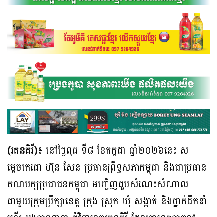
(រតនគិរី)៖
នៅថ្ងៃពុធ ទី៨ ខែកក្កដា ឆ្នាំ២០២៦នេះ ស
ម្តេចតេជោ ហ៊ុន សែន ប្រធាន​ព្រឹទ្ធ​សភាកម្ពុជា និងជាប្រធាន
គណបក្សប្រជាជនកម្ពុជា អញ្ជើញ​​ជួប​​សំណេះ​​សំណាល​
ជាមួយ​ក្រុម​ប្រឹក្សាខេត្ត ក្រុង ស្រុក ឃុំ សង្កាត់ និងថ្នាក់ដឹកនាំ