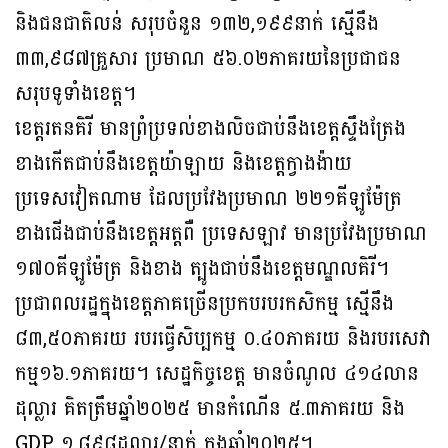
និងជនជាតិលន់ សរុបចំនួន ១៣២,១៩៩នាក់ ស្មើនឹង
៣៣,៩៨៧គ្រួសារ ប្រមាណ ៥៦.០២ភាគរយនៃប្រជាជន
សរុបទូទាំងខេត្ត។
ខេត្តរតនគិរី មានព្រំប្រទល់ខាងលិចជាប់នឹងខេត្តស្ទឹងត្រែង
ខាងកើតជាប់នឹងខេត្តយ៉ាឡាយ និងខេត្តក្វាងង៉ាយ
ប្រទេសវៀតណាម ដែលប្រវែងប្រមាណ ២២១គីឡូម៉ែត្រ
ខាងជើង​ជាប់​នឹង​ខេត្តអត្តពឺ ប្រទេសឡាវ មានប្រវែងប្រមាណ
១៧០គីឡូម៉ែត្រ និងខាង ត្បូងជាប់នឹងខេត្ត​មណ្ឌល​គិរី។
ប្រជាពលរដ្ឋក្នុងខេត្តភាគច្រើនប្រកបរបរកសិកម្ម ស្មើនឹង
៨៣,៥០ភាគរយ របរធ្វើសិប្បកម្ម ០.៤០ភាគរយ និងរបរសេវា
កម្ម១៦.១ភាគរយ។ សេដ្ឋកិច្ចខេត្ត មានចំណូល ៤១៤លាន
ដុល្លារ គិត​ត្រឹមឆ្នាំ២០២៥ មានកំណើន ៥.៣ភាគរយ និង
GDP ១,៨៩៨ដុល្លារ/នាក់ ក្នុងឆ្នាំ​២០២៥។