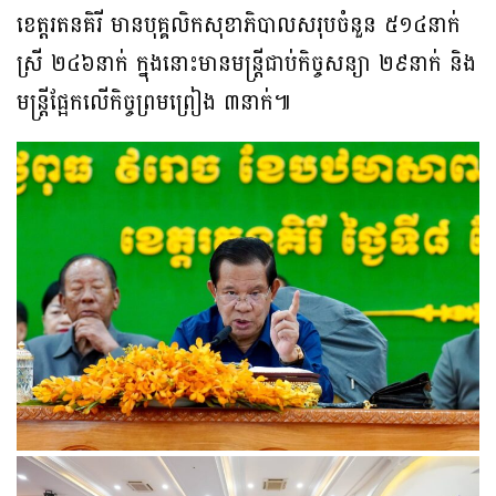
ខេត្តរតនគិរី មានបុគ្គលិកសុខាភិបាលសរុបចំនួន ៥១៤នាក់
ស្រី ២៤៦នាក់ ក្នុងនោះមាន​មន្ត្រី​ជាប់កិច្ចសន្យា ២៩នាក់ និង
មន្ត្រីផ្អែកលើកិច្ចព្រមព្រៀង ៣នាក់៕