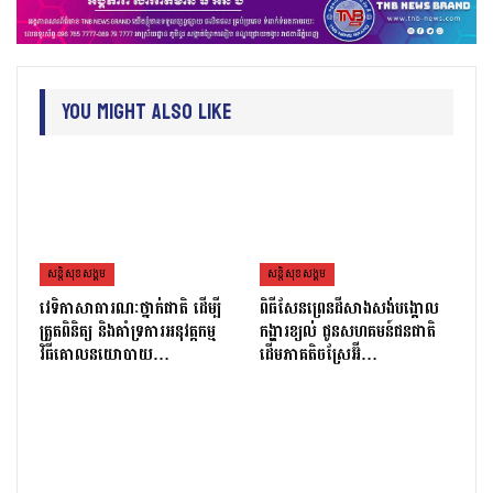
You Might Also Like
សន្តិសុខសង្គម
សន្តិសុខសង្គម
វេទិកាសាធារណៈថ្នាក់ជាតិ ដើម្បី
ពិធីសែនព្រេនដីសាងសង់បង្គោល
ត្រួតពិនិត្យ និងគាំទ្រការអនុវត្តកម្ម
កង្ហារខ្យល់ ជូនសហគមន៍ជនជាតិ
វិធីគោលនយោបាយ…
ដើមភាគតិចស្រែអ៊ី…