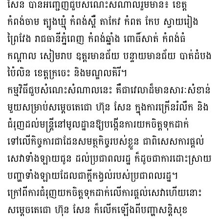
សែន បាន​អញ្ជើញជួប​សំណេះ​សំណាល​រួមមាន៖ ខេត្ត
កំពង់ចាម ត្បូងឃ្មុំ កំពង់ស្ពឺ តាកែវ កំពត កែប ស្វាយរៀង
ព្រៃវែង រាជ​ធានី​ភ្នំពេញ កំពង់ឆ្នាំង ពោធិ៍សាត់ កំពង់ធំ
កណ្តាល សៀមរាប​ ឧត្តរមានជ័យ បន្ទាយមានជ័យ បាត់ដំបង
ប៉ៃលិន ខេត្តក្រចេះ និងមណ្ឌលគិរី។
កម្មវិធីជួបសំណេះសំណាលនេះ គឺជាវេលាដ៏មានសារៈសំខាន់
មួយសម្រាប់សម្តេចតេជោ ហ៊ុន សែន ក្នុងការក្រើនរំលឹក និង
ជំរុញដល់មន្ត្រីនៅមូលដ្ឋានឱ្យបង្កើនការយកចិត្តទុក​ដាក់​
ទៅលើ​កិច្ច​ការជាដែនសមត្ថកិច្ចរបស់ខ្លួន ជាពិសេសការផ្តល់
សេវាទាំងឡាយជូន ដល់​ប្រជាពលរដ្ឋ ក៏ដូច​ជា​ការដោះស្រាយ
បញ្ហាទាំងឡាយដែលជាក្តីកង្វល់របស់ប្រជា​ពល​​រដ្ឋ។
ក្រៅពីការជំរុញយកចិត្តទុកដាក់លើការផ្តល់សេវាហើយនោះ
សម្តេចតេជោ ហ៊ុន សែន ក៏លើក​ឡើង​ពីបញ្ហាសន្តិសុខ