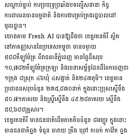
សណ្តាប់ធ្នាប់ ការប្រយុទ្ធប្រឆាំងបទល្មើសនានា កិច្ច
ការពារធន​ធាន​ធម្ម​ជាតិ និងការងារគ្រប់គ្រងរដ្ឋបាលនៅ
មូលដ្ឋាន។
យោងតាម Fresh AI បានឱ្យដឹងថា ខេត្តរតនគិរី ស្ថិត
នៅភាគឦសាននៃប្រទេសកម្ពុជា មាន​ចម្ងាយ
៥៨៨គីឡូម៉ែត្រ ពីរាជធានីភ្នំពេញ មានផ្ទៃដីសរុប
១០,៧៨២គីឡូម៉ែត្រក្រឡា និងរចនា​សម្ព័ន្ធដែនដីចែកចេញជា
១ក្រុង ៨ស្រុក ៤៦ឃុំ ៤សង្កាត់ និង២៤៣ភូមិ។ ខេត្តមាន
ប្រជាជន​សរុប​ចំនួន ២៣៥,៨៣០នាក់ ក្នុងនោះប្រុសស្មើនឹង
៥០.៧១ភាគរយ និងស្ត្រីស្មើនឹង ៤៩.២៨​ភាគរយ ស្មើនឹង
៥៨,៦៨៨គ្រួសារ។
ខេត្តរតនគិរី មានជនជាតិដើមភាគតិចចំនួន ៨អម្បូរ ក្នុងនោះ
មានជនជាតិព្នង ទំពួន ចារាយ គ្រឹង ព្រៅ កាចក់ កាវ៉ែត ព្នង