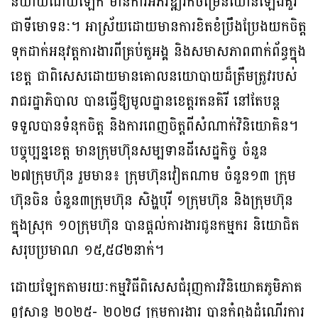
និយាយដោយឡែក មានការអភិវឌ្ឍរីកចម្រើនឈានឡើងគួរ
ជាទី​មោទនៈ។ អាស្រ័យដោយមានការខិតខំប្រឹងប្រែងយកចិត្ត
ទុកដាក់អនុវត្តការងារពីគ្រប់តួអង្គ និងសមាសភាពពាក់ព័ន្ធក្នុង
ខេត្ត ជាពិសេសដោយមានគោលនយោបាយដ៏ត្រឹមត្រូវ​របស់​
រាជ​រដ្ឋាភិបាល បានធ្វើឱ្យមូលដ្ឋានខេត្តរតនគិរី នៅតែបន្ត
ទទួលបានទំនុកចិត្ត និងការពេញ​ចិត្ត​ពី​សំណាក់វិនិយោគិន។
បច្ចុប្បន្នខេត្ត មានក្រុមហ៊ុនសម្បទានដីសេដ្ឋកិច្ច ចំនួន
២៧ក្រុមហ៊ុន រួមមាន៖ ក្រុមហ៊ុន​វៀត​ណាម ចំនួន១៣ ក្រុម
ហ៊ុនចិន ចំនួន៣ក្រុមហ៊ុន សិង្ហបុរី ១ក្រុមហ៊ុន និងក្រុមហ៊ុន
ក្នុងស្រុក ១០ក្រុមហ៊ុន បានផ្តល់ការងារជូនកម្មករ និយោជិត
សរុបប្រមាណ ១៥,៥៨២នាក់។
ដោយឡែកតាមរយៈកម្មវិធីពិសេសជំរុញការវិនិយោគភូមិភាគ
ឦសាន្ត ២០២៥- ២០២៨ ក្រុម​ការ​ងារ បានកំពុងដំណើរការ