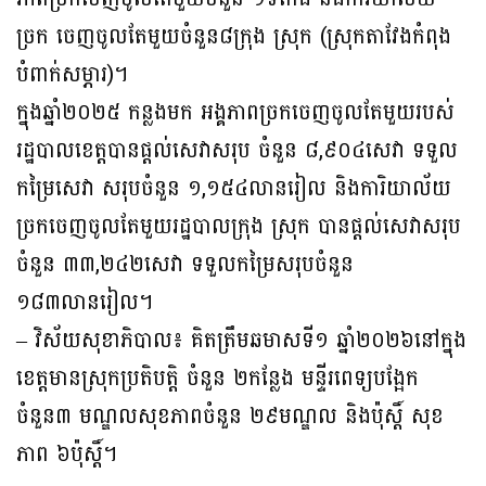
ច្រក ចេញចូលតែមួយចំនួន៨ក្រុង ស្រុក (ស្រុកតាវែងកំពុង
បំពាក់សម្ភារ)។
ក្នុងឆ្នាំ២០២៥ កន្លងមក អង្គភាពច្រកចេញចូលតែមួយរបស់
រដ្ឋបាលខេត្តបានផ្តល់សេវាសរុប ចំនួន ៨,៩០៤សេវា ទទួល
កម្រៃសេវា សរុបចំនួន ១,១៥៤លានរៀល និងការិយាល័យ
ច្រក​ចេញ​ចូលតែមួយរដ្ឋបាលក្រុង ស្រុក បានផ្តល់សេវាសរុប
ចំនួន ៣៣,២៤២សេវា ទទួលកម្រៃ​សរុបចំនួន
១៨៣លានរៀល។
– វិស័យសុខាភិបាល៖ គិតត្រឹមឆមាសទី១ ឆ្នាំ២០២៦នៅក្នុង
ខេត្តមានស្រុកប្រតិបត្តិ ចំនួន ២កន្លែង មន្ទីរពេទ្យបង្អែក
ចំនួន៣ មណ្ឌលសុខភាពចំនួន ២៩មណ្ឌល និងប៉ុស្តិ៍ សុខ
ភាព ៦ប៉ុស្តិ៍។