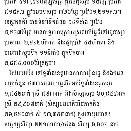
ប្រវែង ៤១៣,៥១៨​គីឡូ​ម៉ែត្រ ផ្លូវខេត្តសរុប ១៥ខ្សែ ប្រវែង
៧១៥គ.ម ផ្លូវជនបទសរុប ៣២៦ខ្សែ ប្រវែង១,២១១គ.ម។
ខេត្តរតនគិរី មានទំនប់ទឹកចំនួន ១៤ទីតាំង ប្រវែង
៨,៥៨៧ម៉ែត្រ មានលទ្ធភាពស្រោច​ស្រព​លើ​ផ្ទៃដីនៅរដូវវស្សា
ប្រមាណ ២,៩១២ហិកតា និងរដូវប្រាំង ៤៥ហិកតា និង
មានអាងស្តុបទឹក ១១​ទីតាំង ផ្ទុកទឹកបាន
២,៨៧៥,០០០ម៉ែត្រគូប។
– វិស័យអប់រំ៖ នៅទូទាំងខេត្តមានសាលារៀនរដ្ឋ និងឯកជន
សរុបចំនួន ៤៣៣សាលា បុគ្គលិក​អប់​រំទូទាំងខេត្តសរុប
១,៧៤២នាក់ ស្រី ៧៩៣នាក់ និងសិស្សសរុប ៦០,៨៤៥នាក់
ស្រី ២៩,៩០៧នាក់ (សិស្សជនជាតិដើមភាគតិច
២៦,៥៥០នាក់ សី ១៣,៣៥៣នាក់) ក្នុងនោះរួម​មាន​៖
មត្តេយ្យសិក្សា ២២១សាលា/កន្លែង សិស្ស ៦,៦០៦ នាក់