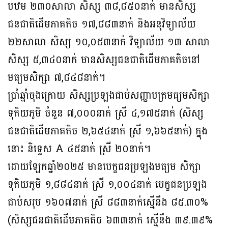
បឋម ២៣០សាលា សិស្ស ៣៨,៨៥០នាក់ មានសិស្ស
ជនជាតិដើមភាគតិច ១៧,៨៨៣នាក់ និងអនុវិទ្យាល័យ
២២សាលា សិស្ស ១០,០៥៣នាក់ វិទ្យាល័យ ១៣ សាលា
សិស្ស ៥,៣៤០នាក់ មានសិស្សជនជាតិដើម​ភាគតិចនៅ
មធ្យមសិក្សា ៧,៨៤៨នាក់។
ប្រាំឆ្នាំចុងក្រោយ សិស្សប្រឡងជាប់សញ្ញាបត្រមធ្យមសិក្សា
ទុតិយភូមិ ចំនួន ៧,០០០នាក់ ស្រី ៤,១៧៥នាក់ (សិស្ស
ជនជាតិដើមភាគតិច ២,៦៥៤នាក់ ស្រី ១,៦៦៥នាក់) ក្នុង
នោះ និទ្ទេស A ៤៥នាក់ ស្រី ២០នាក់។
ដោយឡែកឆ្នាំ២០២៥ មានបេក្ខជនប្រឡងមធ្យម សិក្សា
ទុតិយភូមិ ១,៨៨៤នាក់ ស្រី ១,០០៤​នាក់ បេក្ខជនប្រឡង
ជាប់សរុប ១៦០៧នាក់ ស្រី ៨៨៣នាក់ស្មើនឹង ៨៥.៣០%
(សិស្សជន​ជាតិ​ដើមភាគតិច ៦៣៣នាក់ ស្មើនឹង ៣៩.៣៩%