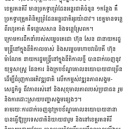
ខេត្តរតនគិរី មានច្រកទ្វារព្រំដែនអន្តរជាតិចំនួន ១កន្លែង គឺ
ច្រកទ្វារត្រួតពិនិត្យព្រំដែន​អន្តរជាតិ​អូរយ៉ាដាវ។ ខេត្តមានទន្លេ
ពីរហូរកាត់ គឺទន្លេសេសាន និងទន្លេស្រែពក។
ក្រោមការដឹកនាំរបស់សម្តេចតេជោ ហ៊ុន សែន ជានាយករដ្ឋ
មន្ត្រីនៅក្នុងនីតិកាលចាស់ និង​សម្តេចមហាបវរធិបតី ហ៊ុន
ម៉ាណែត នាយករដ្ឋមន្ត្រីនៅក្នុងនីតិកាលថ្មី បានដាក់ចេញ​នូវ​
យុទ្ធសាស្ត្រ ផែនការ និងក្របខ័ណ្ឌគោលនយោបាយជាច្រើន
ដើម្បីជំរុញការអភិវឌ្ឍជាតិ លើកកម្ពស់វឌ្ឍនភាពសង្គម-
សេដ្ឋកិច្ច ជីវភាពរស់នៅ និងសុខុមាលភាពរបស់ប្រជាជន រួម
និង​ការ​ដោះស្រាយបញ្ហាសង្គមផ្សេងៗ។
តាមរយៈការដាក់ចេញនូវក្របខ័ណ្ឌគោលនយោបាយនានា
បានធ្វើឱ្យ​ប្រទេសជាតិ​និយាយ​ជារួម និងនៅខេត្តរតនគិរី