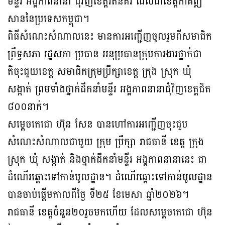
មន្ទីរ អង្គ​ភាពនានា ​ជុំវិញ​ខេត្ត​រតនគិរី ដែលជាខេត្តភាគ​ឦ​
សាននៃប្រទេសកម្ពុជា។
ពិធីសំណេះសំណាលនេះ មានការអញ្ជើញចូលរួមពីសមាជិក
ព្រឹទ្ធសភា រដ្ឋសភា ប្រធាន អនុ​ប្រធាន​ក្រុមការងារថ្នាក់ជា
តិចុះជួយខេត្ត សមាជិកក្រុម​ប្រឹក្សាខេត្ត ក្រុង ស្រុក ឃុំ
សង្កាត់ ព្រម​ទាំង​ថ្នាក់ដឹកនាំមន្ទីរ អង្គភាពនានាជុំវិញខេត្តជិត
៨០០នាក់។
សម្តេចតេជោ ហ៊ុន សែន បានហៅការអញ្ជើញចុះជួប
សំណេះសំណាលជាមួយ ក្រុម ប្រឹក្សា រាជ​ធានី ខេត្ត ក្រុង
ស្រុក ឃុំ សង្កាត់ និងថ្នាក់ដឹកនាំមន្ទីរ អង្គភាពនានានេះ ជា
ដំណើរឆ្ពោះទៅ​កាន់​មូល​ដ្ឋាន។ ដំណើរឆ្ពោះទៅកាន់មូលដ្ឋាន
បានចាប់ផ្តើមកាលពីថ្ងៃ ទី២៥ ខែមេសា ឆ្នាំ​២០​២៦។
រាជធានី ខេត្តចំនួន២០រួចមកហើយ ដែលសម្តេចតេជោ ហ៊ុន