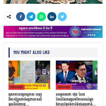
You Might Also Like
សន្តិសុខសង្គម
សន្តិសុខសង្គម
តុលាការខេត្តកណ្ដាល ចេញ
សម្តេចតេជោ ហ៊ុន សែន
ដីកាឃុំខ្លួនដាក់ពន្ធនាគារលើ
ចែករំលែកអត្ថបទវិភាគរបស់អ្នក
អ្នកបើករថយន្ត…
ជំនាញផ្នែកទំនាក់ទំនងអន្តរជាតិ…