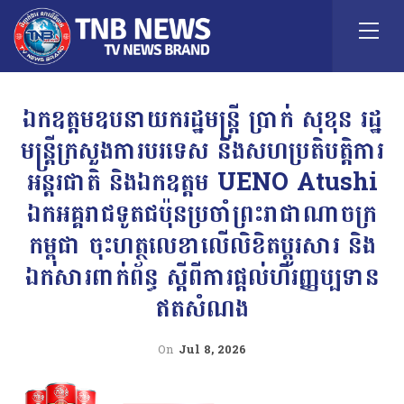
ឯកឧត្តមឧបនាយករដ្ឋមន្ត្រី ប្រាក់ សុខុន រដ្ឋ
មន្ត្រីក្រសួងការបរទេស និងសហប្រតិបត្តិការ
អន្តរជាតិ និងឯកឧត្តម UENO Atushi
ឯកអគ្គរាជទូតជប៉ុនប្រចាំព្រះរាជាណាចក្រ
កម្ពុជា ចុះហត្ថលេខាលើលិខិតប្តូរសារ និង
ឯកសារពាក់ព័ន្ធ ស្តីពីការផ្តល់ហិរញ្ញប្បទាន
ឥតសំណង
On
Jul 8, 2026