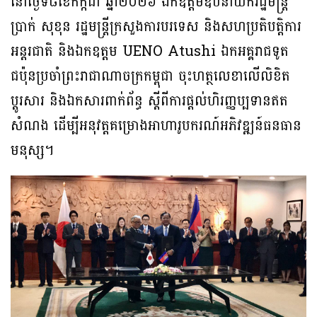
នៅថ្ងៃទី៨ខែកក្កដា ឆ្នាំ២០២៦ ឯកឧត្តមឧបនាយករដ្ឋមន្ត្រី
ប្រាក់ សុខុន រដ្ឋមន្ត្រីក្រសួងការបរទេស និងសហប្រតិបត្តិការ
អន្តរជាតិ និងឯកឧត្តម UENO Atushi ឯកអគ្គរាជទូត
ជប៉ុនប្រចាំព្រះរាជាណាចក្រកម្ពុជា ចុះហត្ថលេខាលើលិខិត
ប្តូរសារ និងឯកសារពាក់ព័ន្ធ ស្តីពីការផ្តល់ហិរញ្ញប្បទានឥត
សំណង ដើម្បីអនុវត្តគម្រោងអាហារូបករណ៍អភិវឌ្ឍន៍ធនធាន
មនុស្ស។