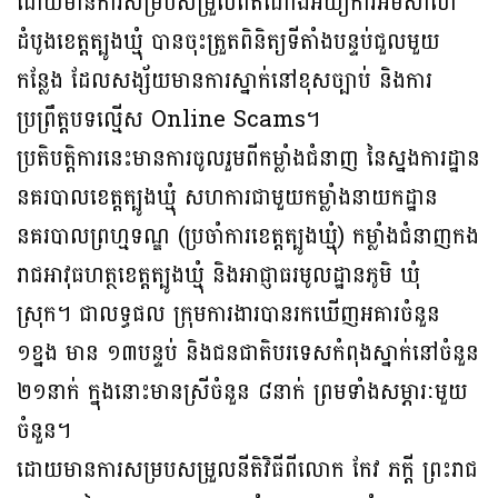
ដោយមានការសម្របសម្រួលពីតំណាងអយ្យការអមសាលា
ដំបូងខេត្តត្បូងឃ្មុំ បានចុះត្រួតពិនិត្យទីតាំងបន្ទប់ជួលមួយ
កន្លែង ដែលសង្ស័យមានការស្នាក់នៅខុសច្បាប់ និងការ
ប្រព្រឹត្តបទល្មើស Online Scams។
ប្រតិបត្តិការនេះមានការចូលរួមពីកម្លាំងជំនាញ នៃស្នងការដ្ឋាន
នគរបាលខេត្តត្បូងឃ្មុំ សហការជាមួយកម្លាំងនាយកដ្ឋាន
នគរបាលព្រហ្មទណ្ឌ (ប្រចាំការខេត្តត្បូងឃ្មុំ) កម្លាំងជំនាញកង
រាជអាវុធហត្ថខេត្តត្បូងឃ្មុំ និងអាជ្ញាធរមូលដ្ឋានភូមិ ឃុំ
ស្រុក។ ជាលទ្ធផល ក្រុមការងារបានរកឃើញអគារចំនួន
១ខ្នង មាន ១៣បន្ទប់ និងជនជាតិបរទេសកំពុងស្នាក់នៅចំនួន
២១នាក់ ក្នុងនោះមានស្រីចំនួន ៨នាក់ ព្រមទាំងសម្ភារៈមួយ
ចំនួន។
ដោយមានការសម្របសម្រួលនីតិវិធីពីលោក កែវ ភក្តី ព្រះរាជ