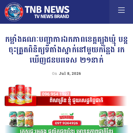
កម្លាំងគណៈបញ្ជាការឯកភាពខេត្តត្បូងឃ្មុំ បន្ត
ចុះត្រួតពិនិត្យទីតាំងស្នាក់នៅមួយកន្លែង រក
ឃើញជនបរទេស ២១នាក់
On
Jul 8, 2026