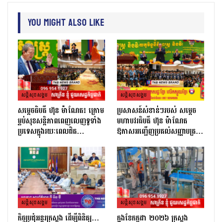
You Might Also Like
សន្តិសុខសង្គម
សន្តិសុខសង្គម
សម្ដេចធិបតី ហ៊ុន ម៉ាណែត៖ ក្រោម
ប្រសាសន៍សំខាន់ៗរបស់ សម្តេច
ម្លប់សុខសន្តិភាពពេញលេញទូទាំង
មហាបវរធិបតី ហ៊ុន ម៉ាណែត
ប្រទេសក្នុងរយៈពេលជិត…
ឱកាសអញ្ជើញប្រគល់សញ្ញាបត្រ…
សន្តិសុខសង្គម
សន្តិសុខសង្គម
កិច្ចប្រជុំអន្តរក្រសួង ដើម្បីពិនិត្យ…
ក្នុងខែកក្កដា ២០២៦ ក្រសួង