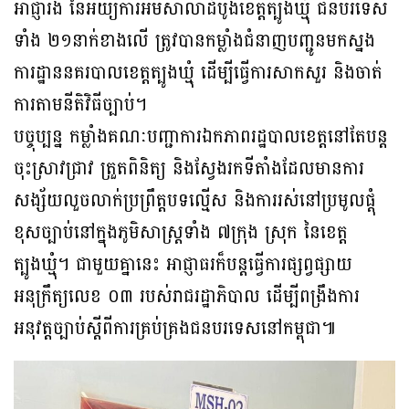
អាជ្ញារង នៃអយ្យការអមសាលាដំបូងខេត្តត្បូងឃ្មុំ ជនបរទេស
ទាំង ២១នាក់ខាងលើ ត្រូវបានកម្លាំងជំនាញបញ្ជូនមកស្នង
ការដ្ឋាននគរបាលខេត្តត្បូងឃ្មុំ ដើម្បីធ្វើការសាកសួរ និងចាត់
ការតាមនីតិវិធីច្បាប់។
បច្ចុប្បន្ន កម្លាំងគណៈបញ្ជាការឯកភាពរដ្ឋបាលខេត្តនៅតែបន្ត
ចុះស្រាវជ្រាវ ត្រួតពិនិត្យ និងស្វែងរកទីតាំងដែលមានការ
សង្ស័យលួចលាក់ប្រព្រឹត្តបទល្មើស និងការរស់នៅប្រមូលផ្តុំ
ខុសច្បាប់នៅក្នុងភូមិសាស្ត្រទាំង ៧ក្រុង ស្រុក នៃខេត្ត
ត្បូងឃ្មុំ។ ជាមួយគ្នានេះ អាជ្ញាធរក៏បន្តធ្វើការផ្សព្វផ្សាយ
អនុក្រឹត្យលេខ ០៣ របស់រាជរដ្ឋាភិបាល ដើម្បីពង្រឹងការ
អនុវត្តច្បាប់ស្តីពីការគ្រប់គ្រងជនបរទេសនៅកម្ពុជា៕