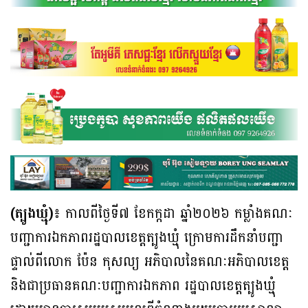
(ត្បូងឃ្មុំ)៖
កាលពីថ្ងៃទី៧ ខែកក្កដា ឆ្នាំ២០២៦ កម្លាំងគណៈ
បញ្ជាការឯកភាពរដ្ឋបាលខេត្តត្បូងឃ្មុំ ក្រោមការដឹកនាំបញ្ជា
ផ្ទាល់ពីលោក ប៉ែន កុសល្យ អភិបាលនៃគណៈអភិបាលខេត្ត
និងជាប្រធានគណៈបញ្ជាការឯកភាព រដ្ឋបាលខេត្តត្បូងឃ្មុំ