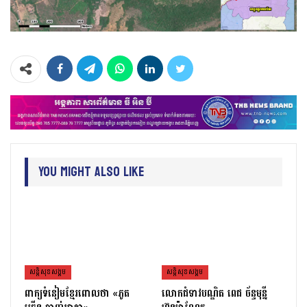
You Might Also Like
សន្តិសុខសង្គម
សន្តិសុខសង្គម
ពាក្យទំនៀមខ្មែរពោលថា «ភូត
លោកជំទាវបណ្ឌិត ពេជ ច័ន្ទមុន្នី