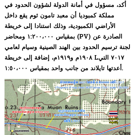
أكد، مسؤول في أمانة الدولة لشؤون الحدود في
مملكة كمبوديا أن معبد تامون ثوم يقع داخل
الأراضي الكمبودية، وذلك استنادا إلى خريطة
بمقياس ١:٢٠٠،٠٠٠ ومحاضر (PV) الصادرة عن
لجنة ترسيم الحدود بين الهند الصينية وسيام لعامي
١٩٠٨م و١٩١٩م، إضافة إلى خريطة L٧٠١٧ التي
أعدتها تايلاند من جانب واحد بمقياس ١:٥٠،٠٠٠.