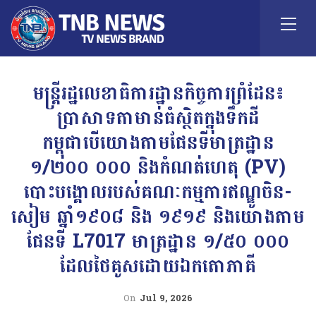
មន្ត្រីរដ្ឋលេខាធិការដ្ឋានកិច្ចការព្រំដែន៖
ប្រាសាទតាមាន់ធំស្ថិតក្នុងទឹកដី
កម្ពុជាបើយោងតាមផែនទីមាត្រដ្ឋាន
១/២០០ ០០០ និងកំណត់ហេតុ (PV)
បោះបង្គោលរបស់គណៈកម្មការឥណ្ឌូចិន-
សៀម ឆ្នាំ១៩០៨ និង ១៩១៩ និងយោងតាម
ផែនទី L7017 មាត្រដ្ឋាន ១/៥០ ០០០
ដែលថៃគូសដោយឯកតោភាគី
On
Jul 9, 2026