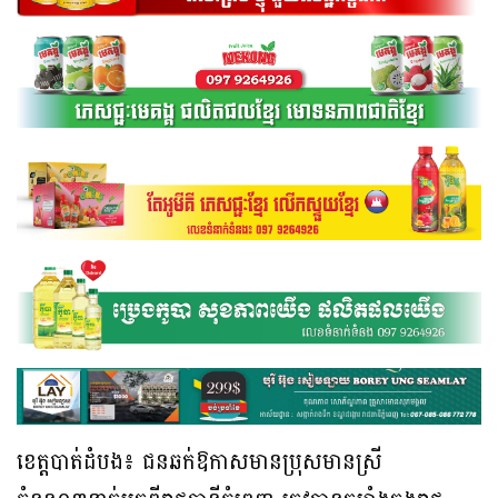
ខេត្តបាត់ដំបង៖ ជនឆក់ឱកាសមានប្រុសមានស្រី