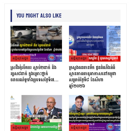
You Might Also Like
សន្តិសុខសង្គម
សន្តិសុខសង្គម
ស្រវឹងកុំបើកបរ ស្លាប់២នាក់ និង
ក្រសួងធនធានទឹក ជូនដំណឹងអំពី
របួស៨នាក់ ក្នុងគ្រោះថ្នាក់
ស្ថានភាពធាតុអាកាសនៅកម្ពុជា
ចរាចរណ៍ទូទាំងប្រទេសថ្ងៃទី៧…
សម្រាប់ថ្ងៃទី៨ ខែសីហា
ឆ្នាំ២០២៦
សន្តិសុខសង្គម
សន្តិសុខសង្គម