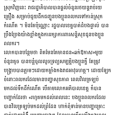
ស្រុកវិញនេះ រាជរដ្ឋាភិបាលបានផ្ដល់ចំនួនរថយន្តរាប់រយ
គ្រឿង សម្រាប់ជួយដឹកជញ្ជូនបងប្អូនពលករទៅកាន់ស្រុក
កំណើត ។ មិនតែប៉ុណ្ណោះ រដ្ឋបាលខេត្តបាត់ដំបងផ្ទាល់ បាន
ប្រឹងប្រែងយ៉ាងខ្លាំងក្នុងការរក្សាការពារសន្តិសុខជូនបងប្អូន
ពលករ។
លោកបានបន្ថែមថា ពិតមែនតែមានជន«ឆក់ឱកាស»មួយ
ចំនួនតូច បានបន្លំចូលលួចទ្រព្យសម្បត្តិបងប្អូនក្ដី តែត្រូវ
បង្ក្រាបបានភ្លាមៗដោយកម្លាំងកងរាជអាវុធហត្ថ។ ដោយឡែក
ចំពោះពលករដែលមានបញ្ហាសុខភាព ពេលវិលត្រឡប់
មកដល់ទឹកដីកំណើត បើតាមលោកអភិបាលខេត្ត ក៏បាន
បញ្ជាក់ដែរថា «រហូតមកដល់ពេលនេះ បងប្អូនពលករដែល
បានវិលត្រឡប់មកដល់ព្រំដែន ហាក់ពុំទាន់មានបញ្ហាគ្រោះ