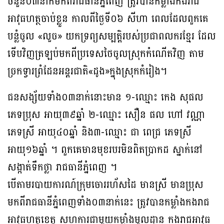
ចំនួន០៣នាក់មកពីរាជធានីភ្នំពេញ ត្រូវបានកម្លាំងកងរាជ
អាវុធហត្ថចាប់ខ្លួន កាលពីថ្ងៃទី០៦ សីហា ពេលដែលពួកគេ
បន្លំចូល «លួច» យកទ្រព្យសម្បត្តិរបស់ប្រជាពលករខ្មែរ ដែល
ទើបវិញត្រឡប់មកពីប្រទេសថៃចូលស្រុកកំណើតវិញ តាម
ច្រកទ្វារព្រំដែនអន្តរជាតិ«ដូង»ក្នុងស្រុកកំរៀង។
ជនសង្ស័យទាំង០៣នាក់នោះមាន ១-ឈ្មោះ កេង សុផល
ភេទប្រុស អាយុ៣៩ឆ្នាំ ២-ឈ្មោះ សឿន ផល ហៅ វណ្ណា
ភេទស្រី អាយុ៤០ឆ្នាំ និង៣-ឈ្មោះ ជា ពេជ្រ ភេទស្រី
អាយុ១៦ឆ្នាំ ។ ពួកគេមានមុខរបរមិនពិតប្រាកដ ស្នាក់នៅ
សង្កាត់ទឹកថ្លា រាជធានីភ្នំពេញ ។
បើតាមរបាយការណ៍ក្រុមចោររហ័សដៃ មានស្រី មានប្រុស
មកពីរាជធានីភ្នំពេញទាំង០៣នាក់នេះ ត្រូវបានកម្លាំងកងរាជ
អាវុធហត្ថខេត្ត សហការជាមួយកម្លាំងមូលដ្ឋាន កងរាជអាវុធ