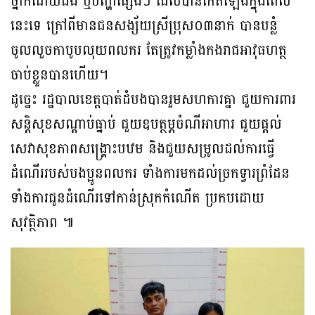
ថ្នាក់ដោយជំងឺ ឬបញ្ហាផ្សេងៗ ដែលបានកើតឡើងក្នុងពេល
នេះទេ ក្រៅពីមានជនសង្ស័យស្រីប្រុស០៣នាក់ បានបន្លំ
ចូលលួចកាបូបលុយពលករ តែត្រូវកម្លាំងកងរាជអាវុធហត្ថ
ចាប់ខ្លួនបានហើយ។
ដូច្នេះ រដ្ឋបាលខេត្តបាត់ដំបងបានរួមសហការគ្នា ជួយការពារ
សន្ដិសុខសណ្ដាប់ធ្នាប់ ជួយឧបត្ថម្ភចំណីអាហារ ជួយផ្ដល់
សេវាសុខភាពសង្គ្រោះបឋម និងជួយសម្រូលដល់ការធ្វើ
ដំណើររបស់បងប្អូនពលករ ទាំងការមកដល់ច្រកទ្វារព្រំដែន
ទាំងការជូនដំណើរទៅកាន់ស្រុកកំណើត ប្រកបដោយ
សុវត្ថិភាព ៕