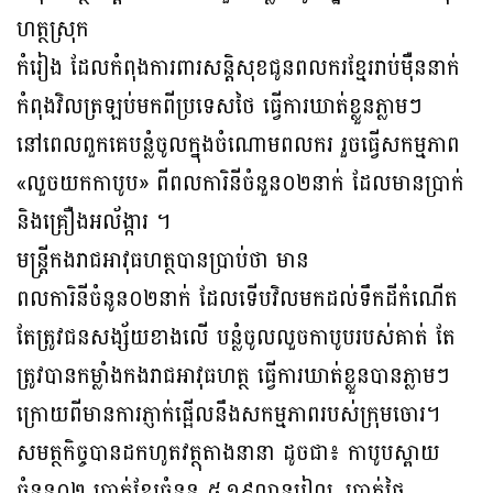
ហត្ថស្រុក
កំរៀង ដែលកំពុងការពារសន្តិសុខជូនពលករខ្មែររាប់ម៉ឺននាក់
កំពុងវិលត្រឡប់មកពីប្រទេសថៃ ធ្វើការឃាត់ខ្លួនភ្លាមៗ
នៅពេលពួកគេបន្លំចូលក្នុងចំណោមពលករ រួចធ្វើសកម្មភាព
«លួចយកកាបូប» ពីពលការិនីចំនួន០២នាក់ ដែលមានប្រាក់
និងគ្រឿងអល័ង្ការ ។
មន្ត្រីកងរាជអាវុធហត្ថបានប្រាប់ថា មាន
ពលការិនីចំនូន០២នាក់ ដែលទើបវិលមកដល់ទឹកដីកំណើត
តែត្រូវជនសង្ស័យខាងលើ បន្លំចូលលួចកាបូបរបស់គាត់ តែ
ត្រូវបានកម្លាំងកងរាជអាវុធហត្ថ ធ្វើការឃាត់ខ្លួនបានភ្លាមៗ
ក្រោយពីមានការភ្ញាក់ផ្អើលនឹងសកម្មភាពរបស់ក្រុមចោរ។
សមត្ថកិច្ចបានដកហូតវត្ថុតាងនានា ដូចជា៖ កាបូបស្ពាយ
ចំនួន០២ ប្រាក់ខ្មែរចំនួន ៥,១៩លានរៀល, ប្រាក់ថៃ