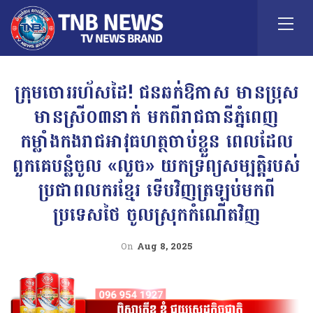
ក្រុមចោររហ័សដៃ! ជនឆក់ឱកាស មានប្រុស
មានស្រី០៣នាក់ មកពីរាជធានីភ្នំពេញ
កម្លាំងកងរាជអាវុធហត្ថចាប់ខ្លួន ពេលដែល
ពួកគេបន្លំចូល «លួច» យកទ្រព្យសម្បត្តិរបស់
ប្រជាពលករខ្មែរ ទើបវិញត្រឡប់មកពី
ប្រទេសថៃ ចូលស្រុកកំណើតវិញ
On
Aug 8, 2025