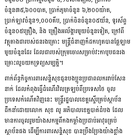
ចំនួន៣៥,៦០០បាត, ប្រាក់ភូមាចំនួន ៦,២០០យ៉ាត,
ប្រាក់ឡាវចំនួន១,០០០គីប, ប្រាក់ចិនចំនួន០៥យ័ន, ទូរស័ព្ទ
ចំនួន០៥គ្រឿង, និង គ្រឿងអល័ង្ការមួយចំនួនទៀត, ក្រៅពី
វត្ថុតាងជារបស់ជនរងគ្រោះ មន្ត្រីជំនាញក៏ដកហូតបានផ្លែឡាម
មួយចំនួនដែរ ដែលជារបស់ក្រុមចោរសម្រាប់វះកាបូបជនរង
គ្រោះលួចយកទ្រព្យសម្បត្តិ។
ពាក់ព័ន្ធកិច្ចការពារសន្តិសុខជូនបងប្អូនប្រជាពលកររាប់សែន
នាក់ ដែលកំពុងធ្វើដំណើរវិលត្រឡប់ពីប្រទេសថៃ ចូល
ប្រទេសកំណើតវិញនេះ មន្ត្រីរដ្ឋបាលខេត្តស្ទើរគ្រប់ស្ថាប័ន
ដឹកនាំដោយលោក សុខ លូ អភិបាលខេត្តបាត់ដំបង ដែល
មានការចូលរួមយ៉ាងសកម្មពីកងកម្លាំងប្រដាប់អាវុធគ្រប់
ស្ថាប័នផង ដើម្បីការពារសន្តិសុខ បានប្រឹងប្រែងយ៉ាងខ្លាំង