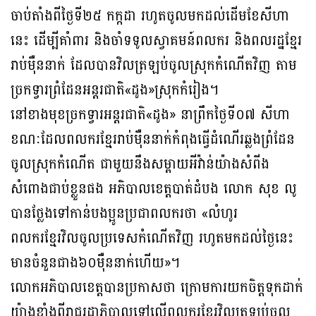
ចាប់តាំងពីថ្ងៃទី២៥ កក្កដា រហូតចូលមកដល់ដើមខែសីហា
នេះ ដើម្បីគាំពារ និងចាំទទូលស្វាគមន៍ពលករ និងពលរដ្នខ្មែរ
រាប់ម៉ឺននាក់ ដែលបានវិលត្រឡប់ចូលស្រុកកំណើតវិញ តាម
ច្រកទ្វារព្រំដែនអន្តរជាតិ«ដូង»ស្រុកកំរៀង។
នៅខាងមុខច្រកទ្វារអន្តរជាតិ«ដូង» នាព្រឹកថ្ងៃទី០៧ សីហា
ខណៈដែលពលករខ្មែររាប់ម៉ឺននាក់កំពុងធ្វើដំណើរឆ្លងព្រំដែន
ចូលស្រុកកំណើត ជាមួយនឹងសម្ពាយអីវ៉ាន់យ៉ាងសំពីង
សំពោងជាប់ខ្លួនផង អភិបាលខេត្តបាត់ដំបង លោក សុខ លូ
បានថ្លែងទៅកាន់បងប្អូនប្រជាពលករថា «លំហូរ
ពលករខ្មែរវិលចូលប្រទេសកំណើតវិញ រហូតមកដល់ថ្ងៃនេះ
មានចំនួនជាង៦០ម៉ឺននាក់ហើយ»។
លោកអភិបាលខេត្តបានប្រកាសថា ក្រោមការយកចិត្តទុកដាក់
យ៉ាងខ្លាំងពីរាជរដ្ឋាភិបាលទៅលើពលករខ្មែរវិលត្រឡប់ចូល