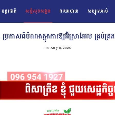
អន្ដរជាតិ
សន្តិសុខសង្គម
នយោបាយ
សប្បុរសធម៍
ាសពីបំណងក្នុងការឱ្យអ៊ីស្រាអែល គ្រប់គ្រងតំ
On
Aug 8, 2025