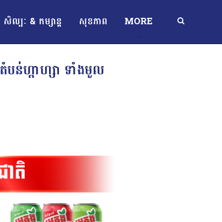
សិល្បៈ & កម្សាន្ត
សុខភាព
MORE
បន់ហ្កាហ្សា ទាំងមូល