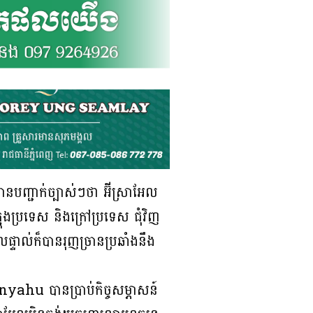
បញ្ជាក់ច្បាស់ៗថា អ៊ីស្រាអែល
ុងប្រទេស និងក្រៅប្រទេស ជុំវិញ
លផ្ទាល់ក៏បានរុញច្រានប្រឆាំងនឹង
nyahu បានប្រាប់កិច្ចសម្ភាសន៍