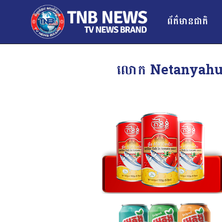
ព័ត៌មានជាតិ
លោក Netanyahu ប្រក