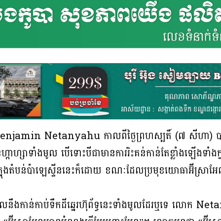
ក Benjamin Netanyahu កាលពីថ្ងៃព្រហស្បតិ៍ (៧ សីហា) បាន
ាហ្សាទាំងមូល បើទោះបីជាមានការរិះគន់កាន់តែខ្លាំងឡើងទាំងក្ន
នាំនៅក្នុងតំបន់ប៉ាឡេស្ទីននេះក៏ដោយ ខណៈដែលប្រមុខយោធាអ៊ីស្រាអែ
លនឹងកាន់កាប់ទឹកដីឆ្នេរហ៊ុព័ទ្ធនេះទាំងមូលដែរឬទេ លោក Neta