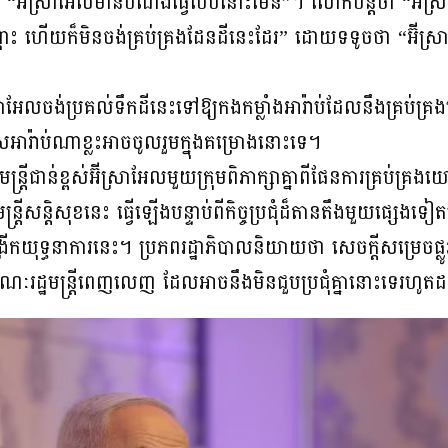
“អ៊ីស្រាអែលមានបំណងធ្វើបែបនោះមែន”។ លោកបន្តថា “អ៊ីស្រ
ណ្ណោះ ហើយក៏មិនចង់គ្រប់គ្រងដែនដីនេះដែរ” ដោយទទូចថា “អ៊ីស្
ស្រាអែលចង់ប្រគល់ទឹកដីនេះទៅឱ្យកងកម្លាំងអារ៉ាប់ដែលនឹងគ្រប់គ្រងបន
សអារ៉ាប់ណាខ្លះអាចចូលរួមក្នុងគម្រោងនោះទេ។
្រីជាន់ខ្ពស់អ៊ីស្រាអែលមួយក្រុមពិភាក្សាគ្នាពីផែនការគ្រប់គ្រ
្ត្រីសន្តិសុខនេះ ធ្វើឡើងបន្ទាប់ពីកិច្ចប្រជុំដ៏តានតឹងមួយផ្ស
រីកយុទ្ធនាការនេះ។ ប្រភពរដ្ឋាភិបាលនិយាយថា សេចក្ដីសម្រេចផ្ល
ណៈរដ្ឋមន្ត្រីពេញលេញ ដែលអាចនឹងមិនជួបប្រជុំគ្នានោះទេរហូតដល