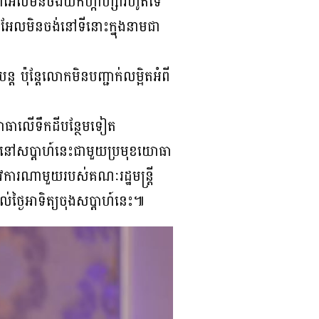
ាអែលមិនចង់យកហ្កាហ្សារហូតទេ
រាអែលមិនចង់នៅទីនោះក្នុងនាមជា
្ត ប៉ុន្តែលោកមិនបញ្ជាក់លម្អិតអំពី
ងយោធាលើទឹកដីបន្ថែមទៀត
េងទៀតនៅសប្តាហ៍នេះជាមួយប្រមុខយោធា
ូវការណាមួយរបស់គណៈរដ្ឋមន្ត្រី
់ថ្ងៃអាទិត្យចុងសប្ដាហ៍នេះ៕