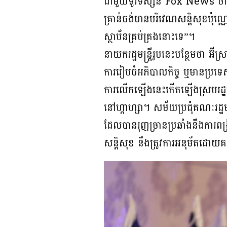
ជាមួយទូរទស្សន៍ Fox News ថា 
គ្រាន់ចង់មានបរិវេណសន្តិសុខប៉ុ
ស្ថាប័នគ្រប់គ្រងនោះទេ”។
នាយករដ្ឋមន្រ្តីរូបនេះបន្ថែមថា អ៊ី
ការរៀបចំអភិបាលកិច្ច ឬមានប្រទេ
ការលើកឡើងនេះកើតឡើងស្របរដ្ឋមន្ត
នៅហ្កាហ្សា។ សម័យប្រជុំគណៈរដ្ឋមន
ដែលបានរុញច្រានប្រឆាំងនឹងការពង្
សន្តិសុខ នឹងត្រូវការអនុម័តដោយគ