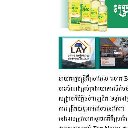
នាយករដ្ឋមន្ត្រីអ៊ីស្រាអែល លោ
មានបំណងគ្រប់គ្រងយោធាលើតំបន់ហ្ក
សង្គ្រាមដ៏បំផ្លិចបំផ្លាញជិត ២ឆ្
ការពង្រីកយុទ្ធនាការបែបនេះដែរ។
នៅពេលត្រូវសាកសួរថាតើអ៊ីស្រាអែ