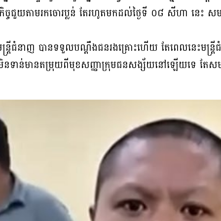
ថកិច្ចជួយតាមរកចោរប្លន់ តែរហូតមកដល់ថ្ងៃទី ០៨ សីហា នេះ សមត្
មន្ត្រីជំនាញ បានទទួលបណ្ដឹងជនរងគ្រោះហើយ តែពេលនេះមន្ត្រីជំ
 ហាក់មិនទាន់មានតម្រុយពីមុខសញ្ញាក្រុមជនសង្ស័យនៅឡើយទេ តែសមត្ថ