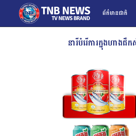
ព័ត៌មានជាតិ
នារីបំរើការក្នុងហាងផឹក