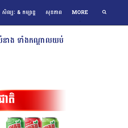
សិល្បៈ & កម្សាន្ត
សុខភាព
MORE
តូរបស់នាង ទាំងកណ្ដាលយប់