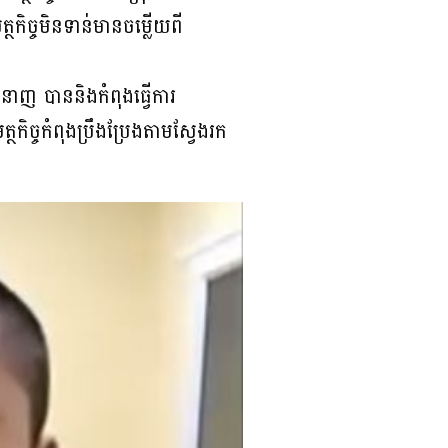
ថកិច្ចមិនទាន់មានចម្លើយពី
នាញ បាននិងកំពុងធ្វើការ
កិច្ចកំពុងប្រឹងប្រែងតាមស្វែងរក