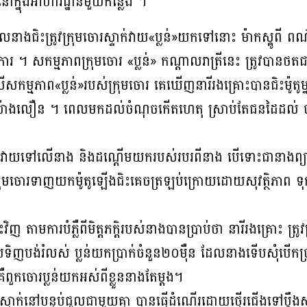
នៅក្នុងអាហារដ្ឋានមួយកន្លែង ។
ែលនាងជិះត្រូវក្រុមចោរស្ទាក់វាយ«ប្លន់»យកទៅនោះ ម៉ាកស្គូពី ព
ើការ ។ សកម្មភាពក្រុមចោរ «ប្លន់» កណ្ដាលរាត្រីនេះ ត្រូវបានថ
លើសកម្មភាព«ប្លន់»របស់ក្រុមចោរ គេឃើញនារីរងគ្រោះបានជិះម៉ូ
ងយ៉ាងលឿន ។ ពេលមកដល់ចំណុចកើតហេតុ ស្រាប់តែជនដៃដល់ បានជ
ចវាយទៅលើនាង និងដណ្ដើមយករបស់របរពីនាង បើទោះជានាងព្
ក្រុមចោរទាញយកម៉ូតូឡើងជិះគេចត្រឡប់ក្រោយដោយសុវត្ថិភាព ទ
ាមការបំភ្លឺពីមិត្តភក្ដិរបស់នាងបានប្រាប់ថា នារីរងគ្រោះ ត្រូវ
ទិញបង់រំលស់ ប្លន់យកប្រាក់ចំនួន២០ម៉ឺន ដែលនាងទើបសុំបើកប្រា
ួកចោរប្លន់យកអស់ពីខ្លួននាងតែម្ដង។
នាក់នៅបន្ទប់ជួលជាមួយគ្នា បានធ្វើដំណើរដោយថ្មើរជើងទៅប្ដឹងសម