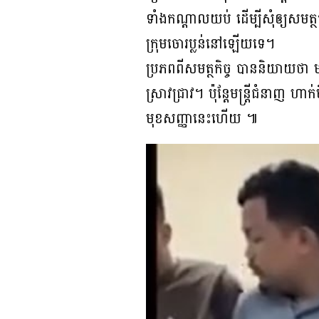
ទាំងកណ្ដាលយប់ ដើម្បីសុំឲ្យសមត្
ក្រុមចោរប្លន់នៅឡើយទេ។
ប្រភពពីសមត្ថកិច្ច បាននិយាយថា 
ស្រាវជ្រាវ។ ប៉ុន្តែមន្ត្រីជំនាញ
មុខសញ្ញានេះហើយ ៕