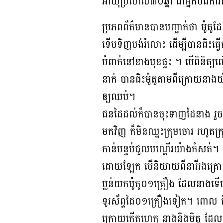
អាយុប្រហែល៣០ឆ្នាំ ជាអ្នកបំរើការ
ប្រភពព័ត៌មានបានបញ្ជាក់ថា ម៉ូតូដ
ទើបទិញបង់រំលោះ ដើម្បីបានជិះធ្វ
បំពាក់នៅខាងមុខផ្ទះ ។ បើពិនិត្យ
នាក់ បានជិះម៉ូតូតាមពីក្រោយនា
ឲ្យឈប់។
ជនដៃដល់ក៏បានចុះទាញដៃនាង រួ
មកវិញ ក៏មិនឈ្នះក្រុមចោរ រហូត
កាន់បន្ទប់ជួលបណ្ដើរយ៉ាងកំសត់។
ដោយឡែក បើនិយាយពីនារីរងគ្រោះវិញ ត
ប្លន់យកម៉ូតូ០១គ្រឿង ដែលនាងទើប
ទូរស័ព្ទដៃ០១គ្រឿងទៀត។ ពោល គឺព
ក្រោយកើតហេតុ នាងនិងមិត្ត ដែលស្