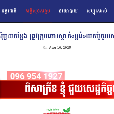
អន្ដរជាតិ
សន្តិសុខសង្គម
នយោបាយ
សប្បុរសធម៍
ស៊ីមួយកន្លែង ត្រូវក្រុមចោរស្ទាក់«ប្លន់»យកម៉ូ
On
Aug 10, 2025