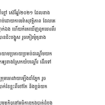
ណ៌ខ្មៅ ស៊េរីឆ្នាំ២០២១ ដែលនាង
តជាប់ដោយកាមេរ៉ាសុវត្ថិភាព ដែលគេ
តូម្នាក់ឯង ហើយក៏គេឃើញពួកចោរពីរ
ិះបង្ហូស រួចកៀរម៉ូតូនាង
យាយាមប្រតាយប្រតប់ដណ្ដើមយក
ុកឲ្យនាងស្រែកយំបណ្ដើរ ដើរទៅ
ក្រុមចោរវាយឡើងជាំភ្នែក រួច
ក់ខែខ្លះពីថៅកែ និងប្លន់យក
ត្ថកិច្ចនៅអធិការក្រុងបាត់ដំបង