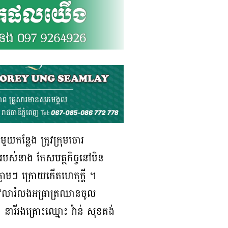
ួយកន្លែង ត្រូវក្រុមចោរ
លរបស់នាង តែសមត្ថកិច្ចនៅមិន
ាមៗ ក្រោយកើតហេតុក្ដី ។
ៅវេលារំលងអធ្រាត្រឈានចូល
 នារីរងគ្រោះឈ្មោះ វ៉ាន់ សុខគង់