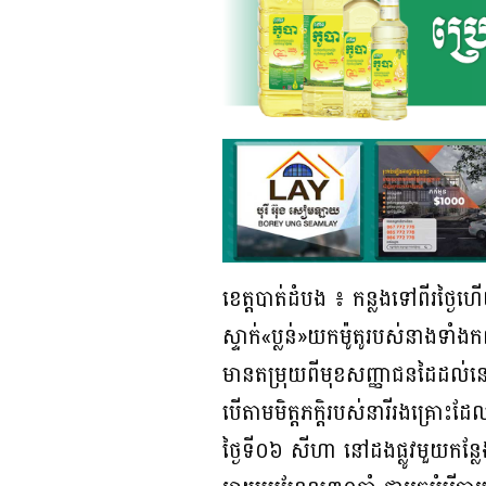
ខេត្តបាត់ដំបង ៖ កន្លងទៅពីរថ្ងៃហើ
ស្ទាក់«ប្លន់»យកម៉ូតូរបស់នាងទា
មានតម្រុយពីមុខសញ្ញាជនដៃដល់ន
បើតាមមិត្តភក្ដិរបស់នារីរងគ្រោ
ថ្ងៃទី០៦ សីហា នៅដងផ្លូវមួយកន្លែ