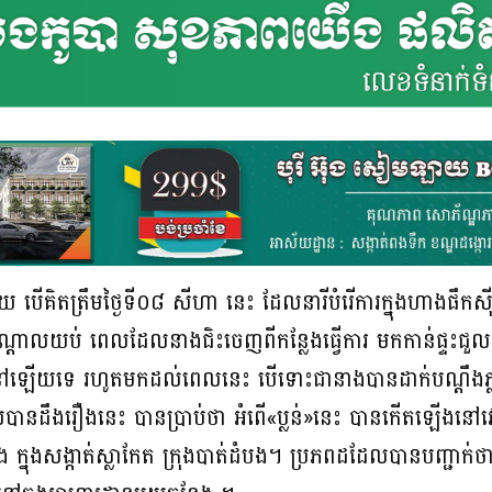
យ បើគិតត្រឹមថ្ងៃទី០៨ សីហា នេះ ដែលនារីបំរើការក្នុងហាងផឹកស៊ីម
ំងកណ្ដាលយប់ ពេលដែលនាងជិះចេញពីកន្លែងធ្វើការ មកកាន់ផ្ទះជួ
ៅឡើយទេ រហូតមកដល់ពេលនេះ បើទោះជានាងបានដាក់បណ្ដឹងភ្ល
ះដែលបានដឹងរឿងនេះ បានប្រាប់ថា អំពើ«ប្លន់»នេះ បានកើតឡើងន
ង ក្នុងសង្កាត់ស្លាកែត ក្រុងបាត់ដំបង។ ប្រភពដដែលបានបញ្ជាក់ថា