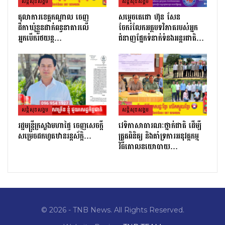
សន្តិសុខសង្គម
សន្តិសុខសង្គម
តុលាការខេត្តកណ្ដាល ចេញ
សម្តេចតេជោ ហ៊ុន សែន
ដីកាឃុំខ្លួនដាក់ពន្ធនាគារលើ
ចែករំលែកអត្ថបទវិភាគរបស់អ្នក
អ្នកបើករថយន្ត…
ជំនាញផ្នែកទំនាក់ទំនងអន្តរជាតិ…
សន្តិសុខសង្គម
សន្តិសុខសង្គម
រដ្ឋមន្ដ្រីក្រសួងមហាផ្ទៃ ចេញសេចក្តី
វេទិកាសាធារណៈថ្នាក់ជាតិ ដើម្បី
សម្រេចដកហូតឋានរន្តស័ក្តិ…
ត្រួតពិនិត្យ និងគាំទ្រការអនុវត្តកម្ម
វិធីគោលនយោបាយ…
© 2026 - TNB News. All Rights Reserved.