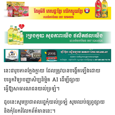
នេះជារូបភាពក្លែងក្លាយ ដែលត្រូវបានបង្កើតឡើងដោយ
បច្ចេកវិទ្យាបញ្ញាសិប្បនិមិ្មត AI ដើម្បីផ្សាយ
ធ្វើឱ្យសាធារណជនយល់ច្រឡំ។
ដូចនេះសូមប្រជាពលរដ្ឋកុំយល់ច្រឡំ សូមឈប់ផ្សព្វផ្សាយ
និងកុំចែករំលែកព័ត៌មាននេះ។