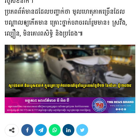
របួស៩នាក់។
ប្រភពព័ត៌មានដដែលបញ្ជាក់ថា មូលហេតុភាគច្រើនដែល
បណ្ដាលឲ្យកើតមាន គ្រោះថ្នាក់ចរាចរណ៍រួមមាន៖ ស្រវឹង,
ល្បឿន, មិនគោរពសិទិ្ធ និងប្រជែង៕