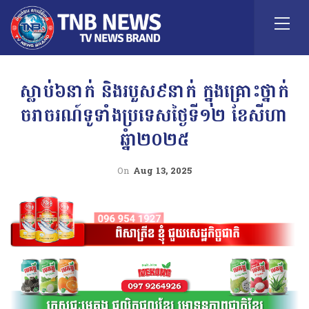
ស្លាប់៦នាក់ និងរបួស៩នាក់ ក្នុងគ្រោះថ្នាក់
ចរាចរណ៍ទូទាំងប្រទេសថ្ងៃទី១២ ខែសីហា
ឆ្នំា២០២៥
On
Aug 13, 2025