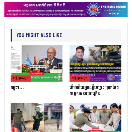
You Might Also Like
សន្តិសុខសង្គម
សន្តិសុខសង្គម
កម្ពុជា…
តេីមកពីគេអ្នកល្បីឈ្មោះ​ ឫមកពីគេ
ជាអ្នកមានលុយច្រេីន​…