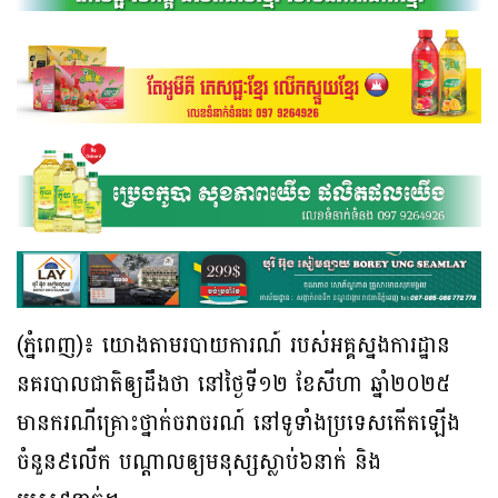
(ភ្នំពេញ)៖ យោងតាមរបាយការណ៍ របស់អគ្គស្នងការដ្ឋាន
នគរបាលជាតិឲ្យដឹងថា នៅថ្ងៃទី១២ ខែសីហា ឆ្នាំ២០២៥
មានករណីគ្រោះថ្នាក់ចរាចរណ៍ នៅទូទាំងប្រទេសកើតឡើង
ចំនួន៩លើក បណ្ដាលឲ្យមនុស្សស្លាប់៦នាក់ និង