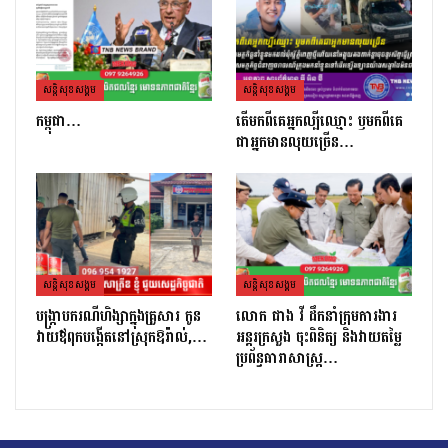
សន្តិសុខសង្គម
សន្តិសុខសង្គម
កម្ពុជា…
តេីមកពីគេអ្នកល្បីឈ្មោះ​ ឫមកពីគេ
ជាអ្នកមានលុយច្រេីន​…
សន្តិសុខសង្គម
សន្តិសុខសង្គម
បង្ក្រាបករណីហិង្សាក្នុងគ្រួសារ កូន
លោក ផាង វី ដឹកនាំក្រុមការងារ
វាយឪពុកបង្កើតនៅស្រុកឱរ៉ាល់,…
អន្តរក្រសួង ចុះពិនិត្យ និងវាយតម្លៃ
ប្រព័ន្ធធារាសាស្ត្រ…