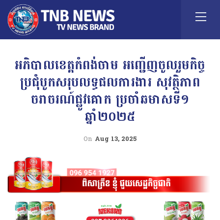
អភិបាលខេត្តកំពង់ចាម អញ្ជើញចូលរួមកិច្ច
ប្រជុំបូកសរុបលទ្ធផលការងារ សុវត្ថិភាព
ចរាចរណ៍ផ្លូវគោក ប្រចាំឆមាសទី១
ឆ្នាំ២០២៥
On
Aug 13, 2025