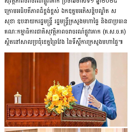
សុវត្ថិភាពចរាចរណ៍ផ្លូវគោក ប្រចាំឆមាសទី១ ឆ្នាំ២០២៥
ក្រោមអធិបតីភាពដ៏ខ្ពង់ខ្ពស់ ឯកឧត្តមអភិសន្តិបណ្ឌិត ស
សុខា ឧបនាយករដ្ឋមន្ត្រី រដ្ឋមន្ត្រីក្រសួងមហាផ្ទៃ និងជាប្រធាន
គណៈកម្មាធិការជាតិសុវត្ថិភាពចរាចរណ៍ផ្លូវគោក (គ.ស.ច.គ)
ស្ថិតនៅសាលប្រជុំខេត្តព្រៃវែង នៃទីស្តីការក្រសួងមហាផ្ទៃ៕