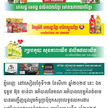
ភ្នំពេញ: នៅរសៀលថ្ងៃទី១៣ ខែសីហា ឆ្នាំ២០២៥ នេះ ឯក
ឧត្តម អ៊ុន ចាន់ដា អភិបាលនៃគណៈអភិបាលខេត្តកំពង់ចាម
បានអញ្ជើញចូលរួមកិច្ចប្រជុំបូកសរុបលទ្ធផលការងារ