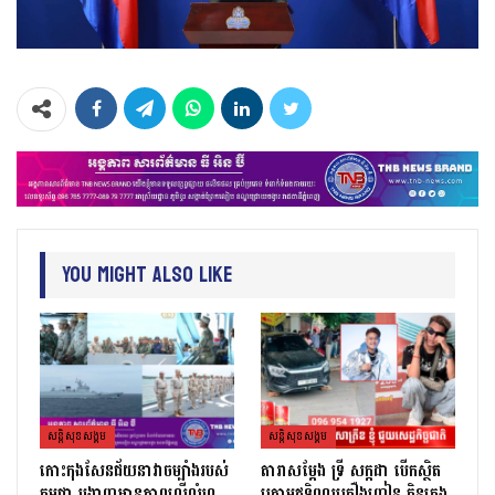
You Might Also Like
សន្តិសុខសង្គម
សន្តិសុខសង្គម
កោះកុងសែនជ័យនាវាចម្បាំងរបស់
តារាសម្ដែង ទ្រី សក្កដា បើកស្ថិត
កម្ពុជា បង្ហាញអានុភាពលើលំហ
ក្រោមឥទ្ធិពលគ្រឿងញៀន កិនក្មេង