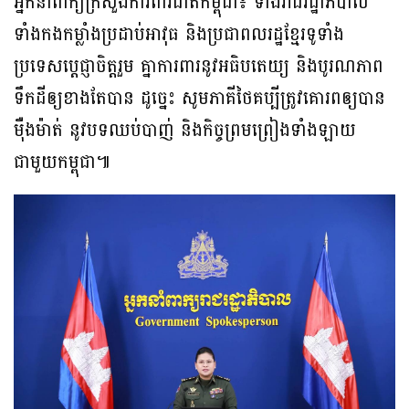
អ្នកនាំពាក្យក្រសួងការពារជាតិកម្ពុជា៖ ទាំងរាជរដ្ឋាភិបាល
ទាំងកងកម្លាំងប្រដាប់អាវុធ និងប្រជាពលរដ្ឋខ្មែរទូទាំង
ប្រទេសប្តេជ្ញាចិត្តរួម គ្នាការពារនូវអធិបតេយ្យ និងបូរណភាព
ទឹកដីឲ្យខាងតែបាន ដូច្នេះ សូមភាគីថៃគប្បីត្រូវគោរពឲ្យបាន
ម៉ឺងម៉ាត់ នូវបទឈប់បាញ់ និងកិច្ចព្រមព្រៀងទាំងឡាយ
ជាមួយកម្ពុជា៕