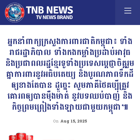
អ្នកនាំពាក្យក្រសួងការពារជាតិកម្ពុជា៖ ទាំង
រាជរដ្ឋាភិបាល ទាំងកងកម្លាំងប្រដាប់អាវុធ
និងប្រជាពលរដ្ឋខ្មែរទូទាំងប្រទេសប្តេជ្ញាចិត្តរួម
គ្នាការពារនូវអធិបតេយ្យ និងបូរណភាពទឹកដី
ឲ្យខាងតែបាន ដូច្នេះ សូមភាគីថៃគប្បីត្រូវ
គោរពឲ្យបានម៉ឺងម៉ាត់ នូវបទឈប់បាញ់ និង
កិច្ចព្រមព្រៀងទាំងឡាយជាមួយកម្ពុជា៕
On
Aug 15, 2025