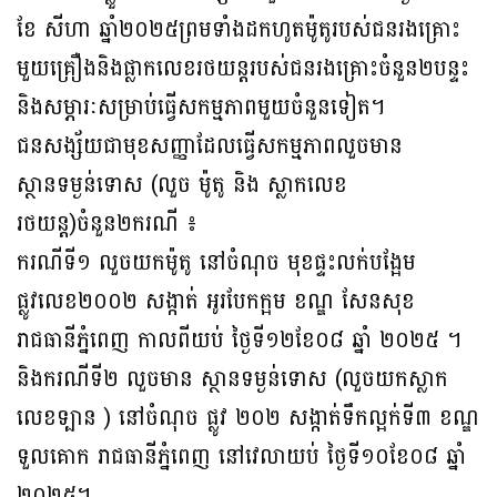
ខែ សីហា ឆ្នាំ២០២៥ព្រមទាំងដកហូតម៉ូតូរបស់ជនរងគ្រោះ
មួយគ្រឿងនិងផ្លាកលេខរថយន្តរបស់ជនរងគ្រោះចំនួន២បន្ទះ
និងសម្ភារៈសម្រាប់ធ្វើសកម្មភាពមួយចំនួនទៀត។
ជនសង្ស័យជាមុខសញ្ញាដែលធ្វើសកម្មភាពលួចមាន
ស្ថានទម្ងន់ទោស (លួច ម៉ូតូ និង ស្លាកលេខ
រថយន្ត)ចំនួន២ករណី ៖
ករណីទី១ លួចយកម៉ូតូ នៅចំណុច មុខផ្ទះលក់បង្អែម
ផ្លូវលេខ២០០២ សង្កាត់ អូរបែកក្អម ខណ្ឌ សែនសុខ
រាជធានីភ្នំពេញ កាលពីយប់ ថ្ងៃទី១២ខែ០៨ ឆ្នាំ ២០២៥ ។
និងករណីទី២ លួចមាន ស្ថានទម្ងន់ទោស (លួចយកស្លាក
លេខទ្បាន ) នៅចំណុច ផ្លូវ ២០២ សង្កាត់ទឹកល្អក់ទី៣ ខណ្ឌ
ទួលគោក រាជធានីភ្នំពេញ នៅវេលាយប់ ថ្ងៃទី១០ខែ០៨ ឆ្នាំ
២០២៥។