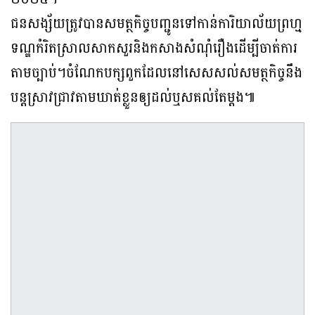
ជនសង្ស័យត្រូវបានសមត្ថកិច្ចបញ្ជូនទៅកាន់ការិយាល័យព្រហ្ម
ទណ្ឌកំរិតស្រាលសាកសួរនិងកសាងសំណុំរឿងដើម្បីចាត់ការ
តាមច្បាប់។ចំណែកបក្សពួកដែលនៅសេសសល់សមត្ថកិច្ចនឹង
បន្តស្រាវជ្រាវតាមឃាត់ខ្លួនឲ្យដល់ឬសគល់តែម្ដង៕