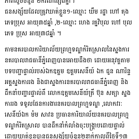
ភាពលួចចំនួន ២ករណីផ្សេងគ្នា។
ជនសង្ស័យដែលត្រូវឃាត់ខ្លួន១-ឈ្មោះ ឃឹម រដ្ឋា ហៅ តុង
ភេទប្រុស អាយុ៣៥ឆ្នាំ ,២-ឈ្មោះ ហេង រត្នវិបុល ហៅ បុល
ភេទ ប្រុស អាយុ៣៨ឆ្នាំ ។
តាមនគរបាលការិយាល័យព្រហ្មទណ្ឌកំរិតស្រាលនៃស្នងការ
នគរបាលរាជធានីភ្នំពេញបានអោយដឹងថា ដោយអនុវត្តតាម
បទបញ្ជាផ្ទាល់របស់ឯកឧត្ដម ឧត្តមសេនីយ៍ ឯក ជួន ណារិន្ទ
អគ្គស្នងការរង និងជាស្នងការនគរបាលរាជធានីភ្នំពេញ និង
ដឹកនាំបញ្ជារផ្ទាល់ពី លោកឧត្តមសេនីយ៍ត្រី ប៊ុន សត្យា ស្នង
ការរង ទទួលផែនការងារនគរបាលព្រហ្មទណ្ឌ ,លោកវរៈ
សេនីយ៍ឯក ម៉ម សាវន ប្រធានការិយាល័យនគរបាលព្រហ្ម
ទណ្ឌកំរិតស្រាល បានដឹកនាំកំលាំងចុះបង្ក្រាបដោយផ្ទាល់
ដោយឃាត់ខ្លួនបានជនសង្ស័យចំនួន២នាក់កាលពីថ្ងៃទី១៣