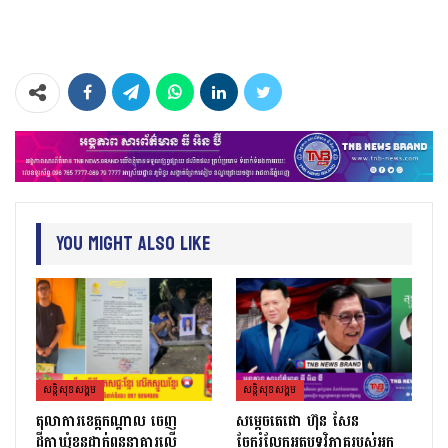
You Might Also Like
សន្តិសុខសង្គម
សន្តិសុខសង្គម
តុលាការខេត្តកណ្ដាល ចេញ
សម្តេចតេជោ ហ៊ុន សែន
ដីកាឃុំខ្លួនដាក់ពន្ធនាគារលើ
ចែករំលែកអត្ថបទវិភាគរបស់អ្នក