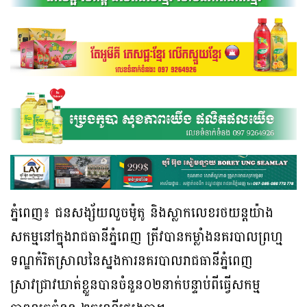
ភ្នំពេញ៖ ជនសង្ស័យលួចម៉ូតូ និងស្លាកលេខរថយន្តយ៉ាង
សកម្មនៅក្នុងរាជធានីភ្នំពេញ ត្រីវបានកម្លាំងនគរបាលព្រហ្ម
ទណ្ឌកំរិតស្រាលនៃស្នងការនគរបាលរាជធានីភ្នំពេញ
ស្រាវជ្រាវឃាត់ខ្លួនបានចំនួន០២នាក់បន្ទាប់ពីធ្វើសកម្ម