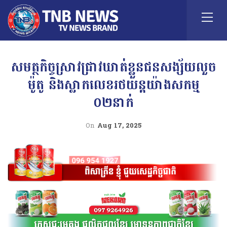
សមត្ថកិច្ចស្រាវជ្រាវឃាត់ខ្លួនជនសង្ស័យលួច
ម៉ូតូ និងស្លាកលេខរថយន្តយ៉ាងសកម្ម
០២នាក់
On
Aug 17, 2025