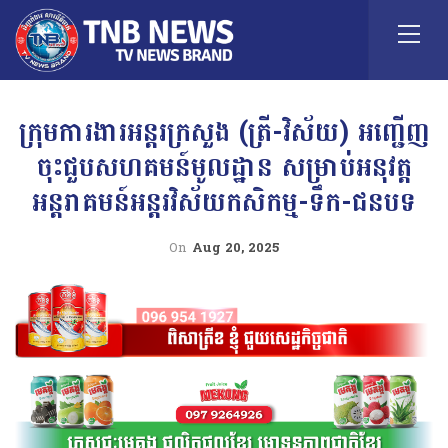
ក្រុមការងារអន្តរក្រសួង (ត្រី-វិស័យ) អញ្ជើញ
ចុះជួបសហគមន៍មូលដ្ឋាន សម្រាប់អនុវត្ត
អន្តរាគមន៍អន្តរវិស័យកសិកម្ម-ទឹក-ជនបទ
On
Aug 20, 2025