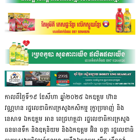
កាលពីថ្ងៃទី១៩ ខែសីហា ឆ្នាំ២០២៥ ឯកឧត្តម ហ៊ាន
វណ្ណហន រដ្ឋលេខាធិការក្រសួងកសិកម្ម រុក្ខាប្រមាញ់ និង
នេសាទ ឯកឧត្តម អាន ពេជ្រហត្ថដា រដ្ឋលេខាធិការក្រសួង
ធនធានទឹក និងឧតុនិយម និងឯកឧត្តម អ៊ិន ចន្ថា រដ្ឋលេខាធិ