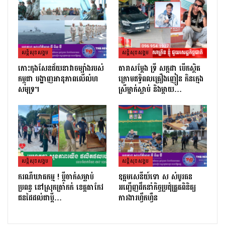
សន្តិសុខសង្គម
សន្តិសុខសង្គម
កោះកុងសែនជ័យនាវាចម្បាំងរបស់
តារាសម្ដែង ទ្រី សក្កដា បើកស្ថិត
កម្ពុជា បង្ហាញអានុភាពលើលំហ
ក្រោមឥទ្ធិពលគ្រឿងញៀន កិនក្មេង
សមុទ្រ។
ស្រីម្នាក់ស្លាប់ និងម្ដាយ…
សន្តិសុខសង្គម
សន្តិសុខសង្គម
ករណីឃាតកម្ម ! ប្ដីចាក់សម្លាប់
ឧត្តមសេនីយ៍ទោ ស សំបូរធន
ប្រពន្ធ នៅស្រុកត្រាំកក់ ខេត្តតាកែវ
អញ្ជើញដឹកនាំកិច្ចប្រជុំត្រួតពិនិត្យ​
ជនដៃដល់ជាប្ដី…
ការងារហ្វឹកហ្វឺន