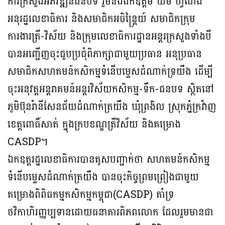
ការក្រសួងអភិវឌ្ឍន៍ជនបទ រួមនឹងឯកឧត្ដម ឃឹម ហ្វីណង់
អនុរដ្ឋលេខាធិការ និងសមាជិកអចិន្រ្ដៃយ៍ សមាជិកក្រុម
ការងារត្រី-វិស័យ និងក្រុមលេខាធិការដ្ឋានអន្តរក្រសួងទាំងបី
បានអញ្ជើញចុះជួបប្រជុំពិភាក្សាជាមួយប្រធាន អនុប្រធាន
សមាជិកសហគមន៍កសិកម្មទំនើបម្ទេសដំណាក់ទ្រយឹង ដើម្បី
ចុះអនុវត្តអន្តរាគមន៍អន្តរវិស័យកសិកម្ម-ទឹក-ជនបទ ស្ថិតនៅ
ភូមិប៊ុនរ៉ានីសែនជ័យដំណាក់ត្រយឹង ឃុំព្រងិល ស្រុកភ្នំក្រវ៉ាញ
ខេត្តពោធិ៍សាត់ ក្នុងក្របខណ្ឌត្រីវិស័យ និងគម្រោង
CASDP។
ឯកឧត្តរដ្ឋលេខាធិការបានគូសបញ្ជាក់ថា សហគមន៍កសិកម្ម
ទំនើបម្ទេសដំណាក់ត្រយឹង បានចុះកិច្ចព្រមព្រៀងជាមួយ
គម្រោងពិពិធកម្មកសិកម្មកម្ពុជា(CASDP) គាំទ្រ
ថវិកាហិរញ្ញប្បទានដោយធនាគារពិភពលោក ដែលរួមមានជា