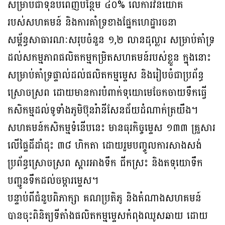
សម្រាប់ជាទុនបំពេញបន្ថែម ៤០% លើការវិនិយោគ
របស់សហគមន៍ និងការគាំទ្រខាងផ្នែកហេដ្ឋារចនា
សម្ព័ន្ធសាធារណៈសរុបចំនួន ១,២ លានដុល្លារ សម្រាប់គាំទ្រ
ដល់សកម្មភាពផលិតកម្មកម្រិតសហគមន៍របស់ខ្លួន ក្នុងនោះ
សម្រាប់គាំទ្រផ្ទាល់ដល់ផលិតកម្មម្ទេស និងរៀបចំជាប្រព័ន្ធ
ស្រោចស្រព ដោយមានការបំពាក់ទុយោមេចែកចាយទឹកធ្វើ
កសិកម្មដល់ទូទាំងភូមិប៊ុនរ៉ានីសែនជ័យដំណាក់ត្រយឹង។
សហគមន៍កសិកម្មទំនើបនេះ មានធុរកិច្ចម្ទេស ១៣៣ គ្រួសារ
លើផ្ទៃដីដាំដុះ ៣៨ ហិកតា ដោយរួមបញ្ចូលការសាងសង់
ប្រព័ន្ធស្រោចស្រព ស្តារអាងទឹក ជីកស្រះ និងតទុយោទឹក
បញ្ជូនទឹកដល់ចម្ការម្ទេស។
បន្ទាប់ពីជំនួបពិភាក្សា គណប្រតិភូ និងតំណាងសហគមន៍
បានចុះពិនិត្យទីតាំងផលិតកម្មម្ទេសកំពុងឈូសឆាយ ដោយ