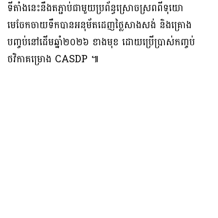
ទីតាំងនេះនឹងតភ្ជាប់ជាមួយប្រព័ន្ធស្រោចស្រពពីទុយោ
មេចែកចាយទឹកបានអនុម័តដេញថ្លៃសាងសង់ និងគ្រោង
បញ្ចប់នៅដើមឆ្នាំ២០២៦ ខាងមុខ ដោយប្រើប្រាស់កញ្ចប់
ថវិកាគម្រោង CASDP ៕