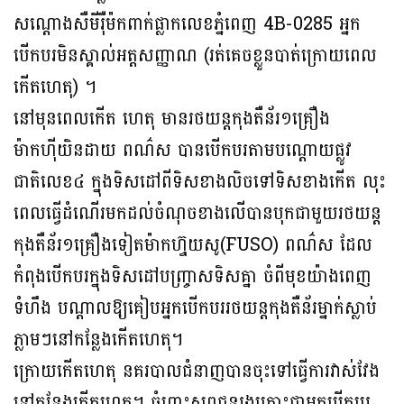
សណ្តោងសឺមីរ៉ឺម៉កពាក់ផ្លាកលេខភ្នំពេញ 4B-0285 អ្នក
បើកបរមិនស្គាល់អត្តសញ្ញាណ (រត់គេចខ្លួនបាត់ក្រោយពេល
កើតហេតុ) ។
នៅមុនពេលកើត ហេតុ មានរថយន្តកុងតឺន័រ១គ្រឿង
ម៉ាកហ៊ីយិនដាយ ពណ៌ស បានបើកបរតាមបណ្តោយផ្លូវ
ជាតិលេខ៤ ក្នុងទិសដៅពីទិសខាងលិចទៅទិសខាងកើត លុះ
ពេលធ្វើដំណើរមកដល់ចំណុចខាងលើបានបុកជាមួយរថយន្ត
កុងតឺន័រ១គ្រឿងទៀតម៉ាកហ្វ៊ុយសូ(FUSO) ពណ៌ស ដែល
កំពុងបើកបរក្នុងទិសដៅបញ្ច្រាសទិសគ្នា ចំពីមុខយ៉ាងពេញ
ទំហឹង បណ្ដាលឱ្យគៀបអ្នកបើកបររថយន្តកុងតឺន័រម្នាក់ស្លាប់
ភ្លាមៗនៅកន្លែងកើតហេតុ។
ក្រោយកើតហេតុ នគរបាលជំនាញបានចុះទៅធ្វើការវាស់វែង
នៅកន្លែងកើតហេតុ។ ចំពោះសពជនរងគ្រោះជាអ្នកបើកបរ