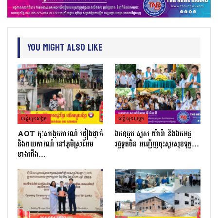
You Might Also Like
សន្តិសុខសង្គម
សន្តិសុខសង្គម
AOT ចុះសង្កេតការណ៍ ផ្ទៀងផ្ទាត់
ឯកឧត្តម សួស យ៉ារ៉ា និងឯកអគ្គ
និងរាយការណ៍ នៅភូមិស្រអែម
រដ្ឋទូតចិន អញ្ជើញចុះសួរសុខទុក្ខ…
ខាងជើង…