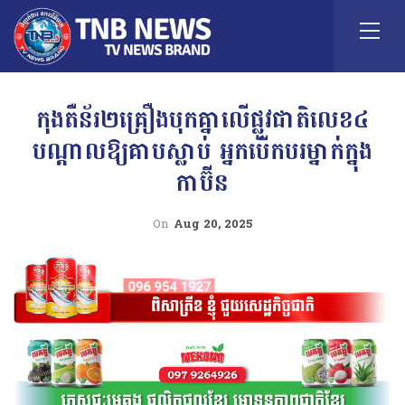
កុងតឺន័រ២គ្រឿងបុកគ្នាលើផ្លូវជាតិលេខ៤
បណ្ដាលឱ្យគាបស្លាប់ អ្នកបើកបរម្នាក់ក្នុង
កាប៊ីន
On
Aug 20, 2025