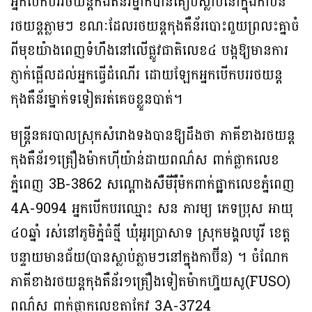
អ្នកបើកបររថយន្តកងតឺន័រម្នាក់បានគៀបស្លាប់នៅក្នុងកាប៊ីន
រថយន្តភ្លាមៗ ខណៈដែលរថយន្តកុងតឺន័របោះពួយព្រលះគ្នាចំ
ពីមុខយ៉ាងពេញទំហឹងនៅលើផ្លូវជាតិលេខ៤ បង្កឱ្យមានការ
ភ្ញាក់ផ្អើលដល់អ្នកធ្វើដំណើរ ដោយឡែកអ្នកបើកបររថយន្ត
កុងតឺន័រម្នាក់ទទៀតរត់គេចខ្លួនបាត់។
មន្ត្រីនគរបាលស្រុកសំរោងទងបានឱ្យដឹងថា ភាគីខាងរថយន្ត
កុងតឺន័រ១គ្រឿងម៉ាកហ៊ីយ៉ាន់ដាយពណ៌ស ពាក់ផ្លាកលេខ
ភ្នំពេញ 3B-3862 សណ្តោងសឺមីរ៉ឺម៉កពាក់ផ្ផ្លាកលេខភ្នំពេញ
4A-9094 អ្នកបើកបរឈ្មោះ សន ភារម្យ ភេទប្រុស អាយុ
៤០ឆ្នាំ រស់នៅភូមិភ្នំធំថ្មី ឃុំអូរប្រាសាទ ស្រុកមង្គលបូរី ខេត្ត
បន្ទាយមានជ័យ(បានស្លាប់ភ្លាមៗនៅក្នុងកាប៊ីន) ។ ចំណែក
ភាគីខាងរថយន្តកុងតឺន័រ១គ្រឿងទៀតម៉ាកហ្វ៊ុយសូ(FUSO)
ពណ៌ស ពាក់ផ្លាកលេខតាកែវ 3A-3724