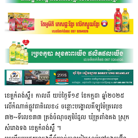
ខេត្តកំពង់ស្ពឺ៖ កាលពី យប់ថ្ងៃទី១៩ ខែកក្កដា ឆ្នាំ២០២៥
លើកំណាត់ផ្លូវជាតិលេខ៤ ចន្លោះបង្គោលគីឡូម៉ែត្រលេខ
៣២~ទីលេខ៣៣ ត្រង់ចំណុចភូមិរំដួល ឃុំត្រពាំងគង ស្រុក
សំរោងទង ខេត្តកំពង់ស្ពឺ ។