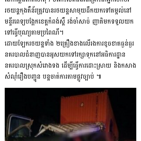
រថយន្តកុងតឺន័រត្រូវបានរថយន្តសាមុយដឹកយកទៅតម្កល់នៅ
មន្ទីរពេទ្យបង្អែកខេត្តកំពង់ស្ពឺ រង់ចាំសាច់ ញាតិមកទទួលយក
ទៅធ្វើបុណ្យតាមប្រពៃណី។
ដោយឡែករថយន្តទាំង ២គ្រឿងខាងលើរងការខូចខាតធ្ងន់ធ្ងរ
នគរបាលជំនាញបានអូសយកទៅរក្សាទុកនៅអធិការដ្ឋាន
នគរបាលស្រុកសំរោងទង ដើម្បីធ្វើការដោះស្រាយ និងកសាង
សំណុំរឿងបញ្ជូន បន្តចាត់ការតាមផ្លូវច្បាប់ ៕