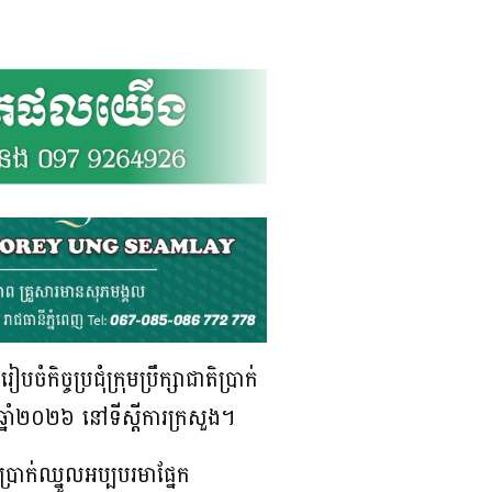
ច្ចប្រជុំក្រុមប្រឹក្សាជាតិប្រាក់
នាំ២០២៦ នៅទីស្តីការក្រសួង។
ប្រាក់ឈ្នួលអប្បបរមាផ្នែក