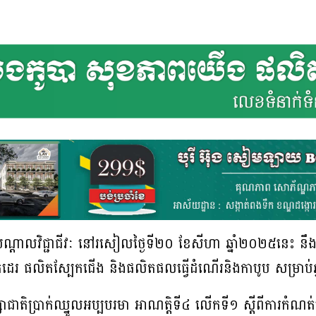
ណ្តាលវិជ្ជាជីវៈ នៅរសៀលថ្ងៃទី២០ ខែសីហា ឆ្នាំ២០២៥នេះ នឹងរៀបចំកិ
់ដេរ ផលិតស្បែកជើង និងផលិតផលធ្វើដំណើរនិងកាបូប សម្រាប់ឆ្
រឹក្សាជាតិប្រាក់ឈ្នួលអប្បបរមា អាណត្ដិទី៤ លើកទី១ ស្ដីពីការកំណត់