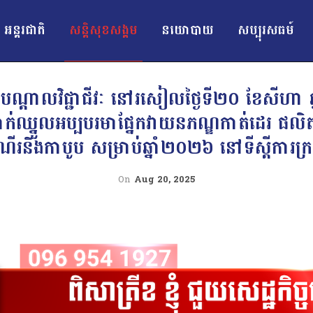
អន្ដរជាតិ
សន្តិសុខសង្គម
នយោបាយ
សប្បុរសធម៍
ុះបណ្តាលវិជ្ជាជីវៈ នៅរសៀលថ្ងៃទី២០ ខែសីហា 
ាជាតិប្រាក់ឈ្នួលអប្បបរមាផ្នែកវាយនភណ្ឌកាត់ដេ
ំណើរនិងកាបូប សម្រាប់ឆ្នាំ២០២៦ នៅទីស្តីការក
On
Aug 20, 2025