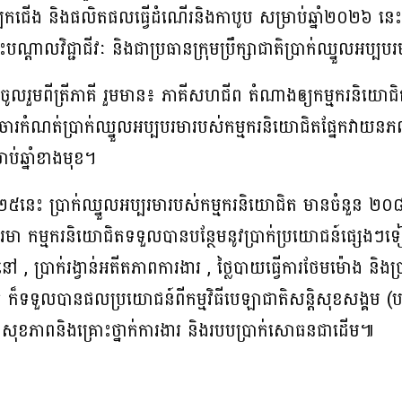
កជើង និងផលិតផលធ្វើដំណើរនិងកាបូប សម្រាប់ឆ្នាំ២០២៦ នេ
តុះបណ្តាលវិជ្ជាជីវៈ និងជាប្រធានក្រុមប្រឹក្សាជាតិប្រាក់ឈ្នួលអប្បប
ញើញចូលរួមពីត្រីភាគី រួមមាន៖ ភាគីសហជីព តំណាងឲ្យកម្មករនិយោ
ចចារកំណត់ប្រាក់ឈ្នួលអប្បបរមារបស់កម្មករនិយោជិតផ្នែកវាយន
ប់ឆ្នាំខាងមុខ។
០២៥នេះ ប្រាក់ឈ្នួលអប្បរមារបស់កម្មករនិយោជិត មានចំនួន ២០៨ដ
្បបរមា កម្មករនិយោជិតទទួលបានបន្ថែមនូវប្រាក់ប្រយោជន៍ផ្សេងៗទៀ
នៅ , ប្រាក់រង្វាន់អតីតភាពការងារ , ថ្លៃបាយធ្វើការថែមម៉ោង និងប
ត ក៏ទទួលបានផលប្រយោជន៍ពីកម្មវិធីបេឡាជាតិសន្តិសុខសង្គម (
ំសុខភាពនិងគ្រោះថ្នាក់ការងារ និងរបបប្រាក់សោធនជាដើម៕