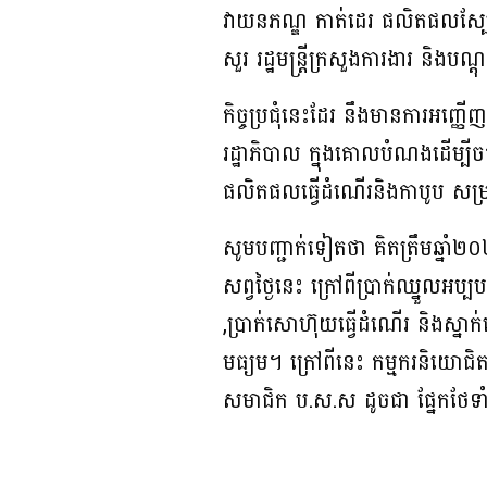
វាយនភណ្ឌ កាត់ដេរ ផលិតផលស្បែ
សួរ រដ្ឋមន្រ្តីក្រសួងការងារ និងបណ្
កិច្ចប្រជុំនេះដែរ នឹងមានការអញ្
រដ្ឋាភិបាល ក្នុងគោលបំណងដើម្បី
ផលិតផលធ្វើដំណើរនិងកាបូប សម្រា
សូមបញ្ជាក់ទៀតថា គិតត្រឹមឆ្នាំ២
សព្វថ្ងៃនេះ ក្រៅពីប្រាក់ឈ្នួលអប
,ប្រាក់សោហ៊ុយធ្វើដំណើរ និងស្នាក់
មធ្យម។ ក្រៅពីនេះ កម្មករនិយោជិ
សមាជិក ប.ស.ស ដូចជា ផ្នែកថែទា