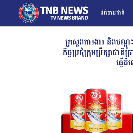
ព័ត៌មានជាតិ
ក្រសួងការងារ និងបណ្ត
កិច្ចប្រជុំក្រុមប្រឹក្ស
ធ្វើដ