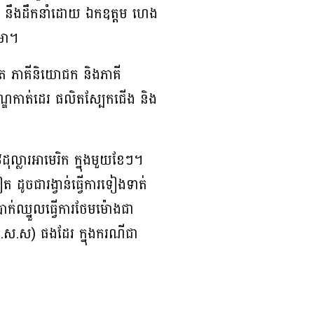
ះ នឹងដឹកនាំដោយ ឯកឧត្តម ហេង
រមា។
ជិត ភាគីនិយោជក និងភាគី
ភណ្ឌកាត់ដេរ ផលិតស្បែកជើង និង
ុល្លារអាមេរិក ក្នុងមួយខែៗ។
ត ដូចជារង្វាន់ធ្វើការទៀងទាត់
្រាក់ឈ្នួលធ្វើការថែមម៉ោងជា
ប.ស.ស) ផងដែរ ក្នុងករណីជា