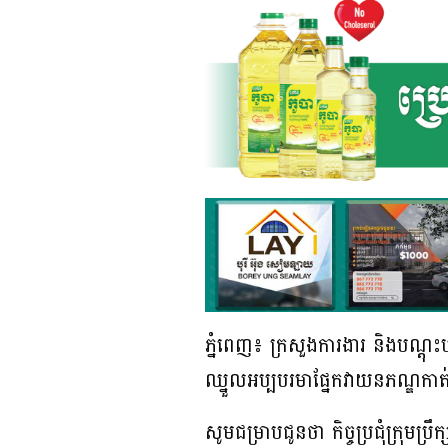
ភ្នំពេញ៖ ក្រសួងការងារ និងបណ្តុះប
ឈ្នួលអប្បបរមាផ្នែកវាយនភណ្ឌកាត
សូមជម្រាបជូនថា កិច្ចប្រជុំក្រុមប្