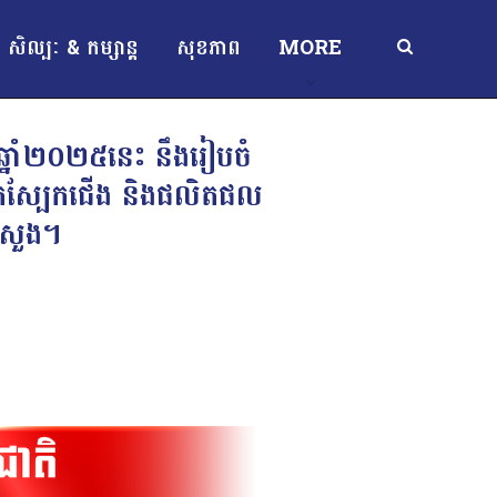
សិល្បៈ & កម្សាន្ត
សុខភាព
MORE
ឆ្នាំ២០២៥នេះ នឹងរៀបចំ
រ ផលិតស្បែកជើង និងផលិតផល
្រសួង។