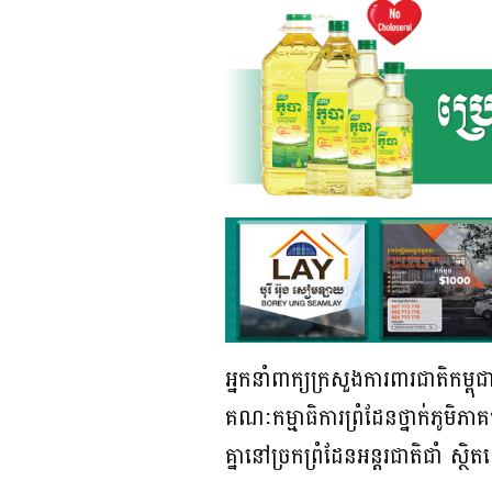
អ្នកនាំពាក្យក្រសួងការពារជាតិកម្
គណៈកម្មាធិការព្រំដែនថ្នាក់ភូមិភ
គ្នានៅច្រកព្រំដែនអន្តរជាតិជាំ ស្ថ