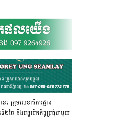
នេះ ក្រុមលេខាធិការដ្ឋាន
ី២ថៃ នឹងបន្តបើកកិច្ចប្រជុំជាមួយ