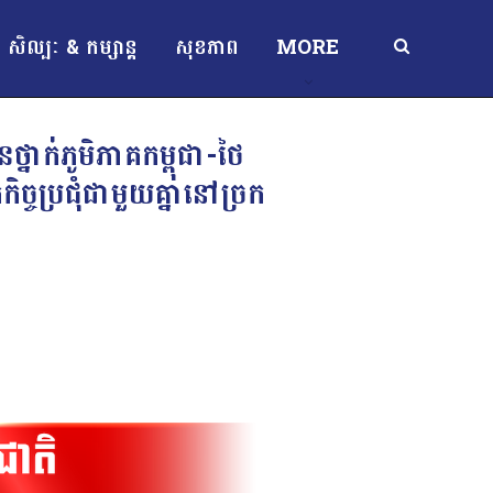
សិល្បៈ & កម្សាន្ត
សុខភាព
MORE
្នាក់ភូមិភាគកម្ពុជា-ថៃ
្ចប្រជុំជាមួយគ្នានៅច្រក