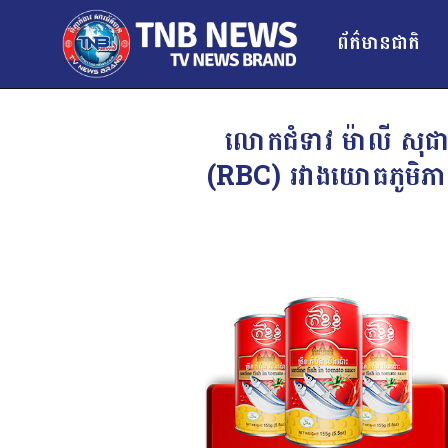
ព័ត៌មានជាតិ
លោកជំទាវ ម៉ាលី សុជាតា
(RBC) រវាងយោធភូមិភាគទី