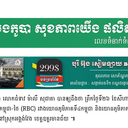
ពុជា លោកជំទាវ ម៉ាលី សុជាតា បានឲ្យដឹងថា ព្រឹកថ្ងៃទី២៦ ខែសីហា
ាគកម្ពុជា-ថៃ (RBC) រវាងយោធភូមិភាគទី៤កម្ពុជា និងយោធភូមិភាគទ
ិតនៅស្រុកអង្លង់វែង ខេត្តឧត្តរមានជ័យ ៕