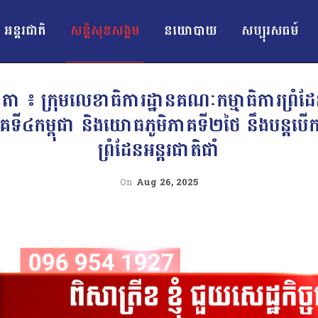
អន្ដរជាតិ
សន្តិសុខសង្គម
នយោបាយ
សប្បុរសធម៍
 ៖ ក្រុមលេខាធិការដ្ឋានគណៈកម្មាធិការព្រំដែនថ
៤កម្ពុជា និងយោធភូមិភាគទី២ថៃ នឹងបន្តបើកកិច
ព្រំដែនអន្តរជាតិជាំ
On
Aug 26, 2025