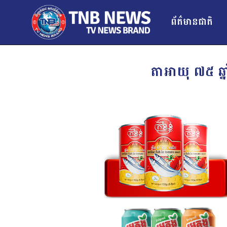
ព័ត៌មានជាតិ
តាអាយុ ៧៥ ឆ្