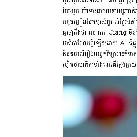
បុរសរូបនោះមានវ័យ ៧៥ ឆ្នាំ ត្រូ
លែងរួច បើទោះជាចលនាបបូរមាត់រប
រហូតញៀនឆែកទូរស័ព្ទរាល់ថ្ងៃរង់
គួរឱ្យដឹងថា លោកតា Jiang មិន
មាតិកាដែលធ្វើឡើងដោយ AI គឺផ្ទុះ
តិចតួចលើរឿងបច្ចេកវិទ្យានេះគឺទា
ទៀតថាមាតិកាទាំងនោះគឺក្លែងក្