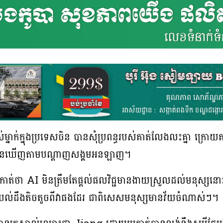
់ម្នាក់ក្នុងប្រទេសចិន បានសុំប្រពន្ធរបស់គាត់លែងលះគ្នា ក្រោយ
គាត់បានឃើញតាមបណ្ដាញសង្គមអនឡាញ។
ៅកាត់ថា AI មិនត្រឹមតែផ្ដល់ផលវិជ្ជមានងាយស្រួលដល់មនុស្សនោះទេ
យល់ដឹងតិចតួចពីវាផងដែរ ជាពិសេសមនុស្សមានវ័យចំណាស់ៗ។