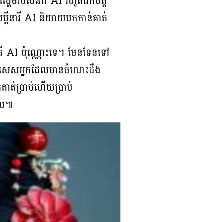
្ហែមរបស់នារី AI រហូតដកចិត្ត
្ដីនារី AI និយាយមកកាន់គាត់
ធី AI ប៉ុណ្ណោះទេ។ មែនទែនទៅ
នជាពិសេសអ្នកដែលមានចំណេះដឹង
គាត់ប្រាប់ហើយប្រាប់
ែល៕