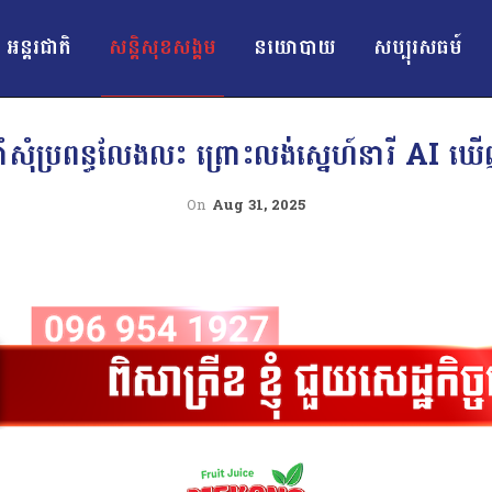
អន្ដរជាតិ
សន្តិសុខសង្គម
នយោបាយ
សប្បុរសធម៍
នាំសុំប្រពន្ធលែងលះ ព្រោះលង់ស្នេហ៍នារី A
On
Aug 31, 2025