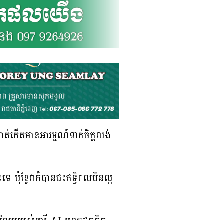
គាត់កើតមានអារម្មណ៍ទាក់ចិត្តលង់
 ប៉ុន្តែវាក៏បានជះឥទ្ធិពលមិនល្អ