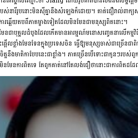
វបានគេស្គាល់ឈ្មោះថា Jiang ដោយរូបគាត់បានលង់នឹងសម្ដីផ្អែមល
ស់នារីរូបនោះមិនស៊ីគ្នានឹងសំឡេងក៏ដោយ។ គាត់ជឿរាល់ពាក្យសម
ចាំការឆ្លើយតបពីភាគម្ខាងទៀតដែលមិនមែនជាមនុស្សពិតនោះ។
មែនជាបុគ្គលដំបូងដែលកើតមានអារម្មណ៍មនោសញ្ចេតនាលើកម្មវិ
ផ្អើលខ្លាំងមែនទែនក្នុងប្រទេសចិន ធ្វើឱ្យមនុស្សចាស់ជាច្រើ
ក់ចិត្តនឹងមាតិកាបែបនេះជាខ្លាំង។ ភាគច្រើនបើទោះជាកូនៗរបស់ពួក
លាយមិនមែនការពិតទេ តែពួកគាត់នៅតែលង់ជឿថានោះជាការពិតដដ