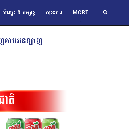
សិល្បៈ & កម្សាន្ត
សុខភាព
MORE
I ឃើញតាមអនឡាញ