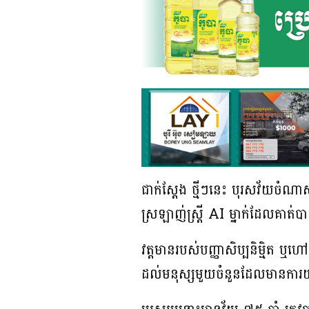
ជាក់ស្ដែង ថ្មីៗនេះ បុរសវ័យចំណាស
ស្រឡាញ់ស្ត្រី AI ម្នាក់ដែល
វត្តមានរបស់បញ្ញាសិប្បនិម្មិត ឬហ
ដល់មនុស្សមួយចំនួនដែលមានការ