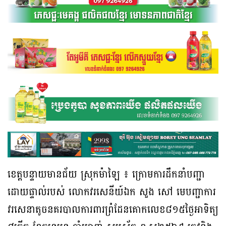
ខេត្តបន្ទាយមានជ័យ ស្រុកម៉ាឡៃ ៖ ក្រោមការដឹកនាំបញ្ជា
ដោយផ្ទាល់របស់ លោកវរសេនីយ៍ឯក សួង សៅ មេបញ្ជាការ
វរសេនាតូចនគរបាលការពារព្រំដែនគោកលេខ៨១៥ថ្ងៃអាទិត្យ