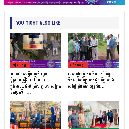
You Might Also Like
សន្តិសុខសង្គម
សន្តិសុខសង្គម
ឃាត់ជនសង្ស័យម្នាក់ លួច
ទេសរដ្ឋមន្រ្តី គន់ គីម ចុះពិនិត្យ
ម៉ូតូ០១គ្រឿង នៅចំណុច
ទីតាំងដីសម្បទានសង្គមកិច្ច សាង
ផ្លូវលេខ២៤៧ ភូមិ១ ក្រុម១ សង្កាត់
សង់ផ្ទះជូនអតីតយុទ្ធជន…
ទឹកល្អក់ទី៣…