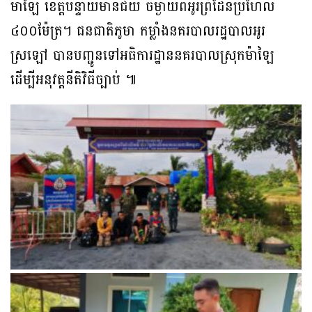
ម៉ាឡៃ ខេត្តបន្ទាយមានជ័យ ចម្ងាយពីអូរព្រំដែនប្រហែល
៤០០ម៉ែត្រ។ ជនជាតិភូមា កម្លាំងនគរបាលរដ្ឋបាលអូរ
ស្រឡៅ បានបញ្ជូនទៅអធិការដ្ឋាននគរបាលស្រុកម៉ាឡៃ
ដើម្បីអនុវត្តនីតិវិធីច្បាប់ ៕