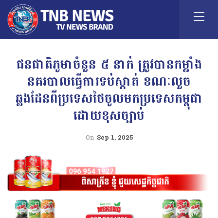
ជនជាតិភូមាចំនួន ៥ នាក់ ត្រូវបានកម្លាំង
នគរបាលធ្វើការទប់ស្កាត់ ខណៈលួច
ឆ្លងដែនពីប្រទេសថៃចូលមកប្រទេសកម្ពុជា
ដោយខុសច្បាប់
On
Sep 1, 2025