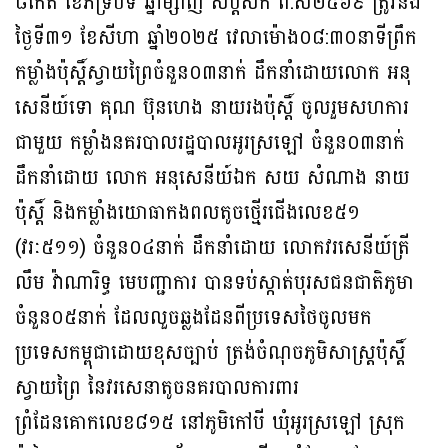
៨កើត ខែភទ្របទ ឆ្នាំម្សាញ់ សប្ដស័ក ព.ស២៥៦៩ ត្រូវនិង
ថ្ងៃទី៣១ ខែសីហា ឆ្នាំ២០២៥ វេលាម៉ោង០៨:៣០នាទីព្រឹក
កម្លាំងប៉ុស្តិ៍ស្វាយព្រៃចំនួន០៣នាក់ ដឹកនាំដោយលោក អនុ
សេនីយ៍ទោ គុណ ប៊ុនហេង នាយរងប៉ុស្តិ៍ ចូលរួមសហការ
ជាមួយ កម្លាំងនគរបាលរដ្ឋបាលអូរស្រឡៅ ចំនួន០៣នាក់
ដឹកនាំដោយ លោក អនុសេនីយ៍ឯក សយ សំណាង នាយ
ប៉ុស្ដិ៍ និងកម្លាំងយោធាកងពលតូចថ្មើរជើងលេខ៥១
(វរៈ៥១១) ចំនួន០៤នាក់ ដឹកនាំដោយ លោកវរសេនីយ៍ត្រី
លឹម វ៉ាណារិទ្ធ មេបញ្ជាការ បានទប់ស្កាត់បុរសជនជាតិភូមា
ចំនួន០៥នាក់ ដែលលួចឆ្លងដែនពីប្រទេសថៃចូលមក
ប្រទេសកម្ពុជាដោយខុសច្បាប់ ត្រង់ចំណុចភូមិសាស្ត្រប៉ុស្តិ៍
ស្វាយព្រៃ នៃវរសេនាតូចនគរបាលការពារ
ព្រំដែនគោកលេខ៨១៥ នៅភូមិកៅបី ឃុំអូរស្រឡៅ ស្រុក