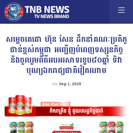
សម្តេចតេជោ ហ៊ុន សែន ដឹកនាំគណៈប្រតិភូ
ជាន់ខ្ពស់កម្ពុជា អញ្ជើញបំពេញទស្សនកិច្ច
និងចូលរួមពិធីអបអរសាទរខួប៨០ឆ្នាំ ទិវា
បុណ្យឯករាជ្យជាតិវៀតណាម
On
Sep 1, 2025