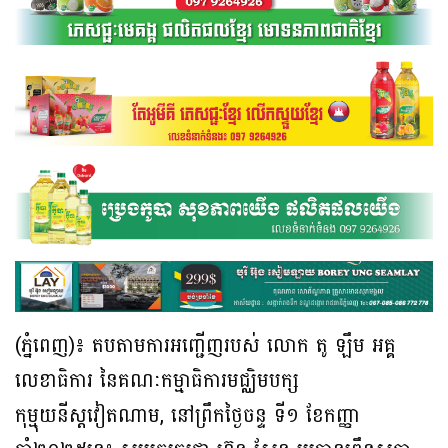
(ភ្នំពេញ)៖ តបតាមការអញ្ជើញរបស់ លោក តូ ឡឹម អគ្គ
លេខាធិការ នៃគណៈកម្មាធិការ​មជ្ឈិមបក្ស
កុម្មុយនីស្តវៀតណាម, នៅព្រឹកថ្ងៃចន្ទ ទី១ ខែកញ្ញា