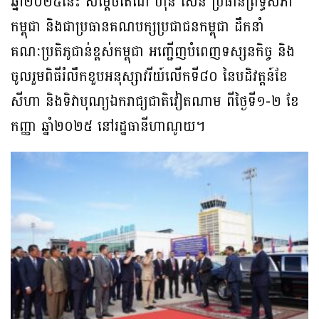
ឆ្នាំ២០២៥នេះ សម្តេចតេជោ ហ៊ុន សែន ប្រធានព្រឹទ្ធសភា
កម្ពុជា និងជាប្រធានគណបក្សប្រជាជនកម្ពុជា ​ដឹកនាំ
គណៈប្រតិភូជាន់ខ្ពស់កម្ពុជា អញ្ជើញបំពេញទស្សនកិច្ច និង
ចូលរួមពិធីរំលឹកខួប​អនុស្សាវរីយ៍លើកទី៨០ នៃបដិវត្តន៍ខែ
សីហា និងទិវាបុណ្យឯករាជ្យជាតិវៀតណាម ពីថ្ងៃទី១-២ ខែ
កញ្ញា ឆ្នាំ២០២៥ នៅរដ្ឋធានីហាណូយ។