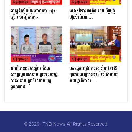
សន្តិសុខសង្គម
សន្តិសុខសង្គម
ពាក្យទំនៀមខ្មែរពោលថា «ភូត
លោកជំទាវបណ្ឌិត ពេជ ច័ន្ទមុន្នី
ច្រើន ចាញ់អាត្មា»
ហ៊ុនម៉ាណែត…
សន្តិសុខសង្គម
សន្តិសុខសង្គម
ឃាត់បានជនសង្ស័យ ដែល
ឯកឧត្ដម ឃួង ស្រេង អំពាវនាវឱ្យ
សកម្មលួចរបស់របរ ប្រជាពលរដ្ឋ
ប្រជាពលរដ្ឋមានជំនឿជឿជាក់លើ
បាន៤នាក់ ក្នុងចំណោមបក្ស
រាជរដ្ឋាភិបាល…
ពួក៧នាក់
© 2026 - TNB News. All Rights Reserved.