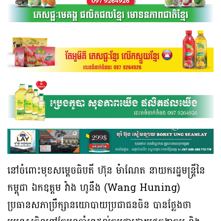
នៅចំពោះមុខសម្តេចធិបតី ហ៊ុន ម៉ាណែត នាយករដ្ឋមន្រ្តីនៃ
កម្ពុជា ឯកឧត្តម វ៉ាង ហូនឹង (Wang Huning)
ប្រធានសភាប្រឹក្សានយោបាយប្រជាជនចិន បានថ្លែងថា