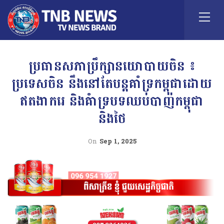
ប្រធានសភាប្រឹក្សានយោបាយចិន ៖
ប្រទេសចិន នឹងនៅតែបន្តគាំទ្រកម្ពុជាដោយ
ឥតងាករេ និងគំាទ្របទឈប់បាញ់កម្ពុជា
និងថៃ
On
Sep 1, 2025