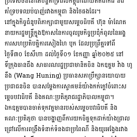
ប្រទេសចិននៅតែបន្តគាំទ្រដល់កម្ពុជាដោយឥតងាករេ និង
គាំទ្របទឈប់បាញ់រវាងកម្ពុជា និងថៃផងដែរ។
នៅក្នុងកិច្ចជំនួបពិភាក្សាជាមួយសម្តេចធិបតី ហ៊ុន ម៉ាណែត
នាយករដ្ឋមន្រ្តីក្នុងឱកាសនៃការចូលរួមកិច្ចប្រជុំកំពូលនៃអង្គ
ការសហប្រតិបត្តិការសៀងហៃ បូក ដែលប្រព្រឹត្តទៅពី
ថ្ងៃទី៣០ ខែសីហា ដល់ថ្ងៃទី០១ ខែកញ្ញា ឆ្នាំ២០២៥ នៅ
ទីក្រុងធានជីង សាធារណរដ្ឋប្រជាមានិតចិន ឯកឧត្តម វ៉ាង ហូ
នឹង (Wang Huning) ប្រធានសភាប្រឹក្សានយោបាយ
ប្រជាជនចិន បានសម្តែងការស្វាគមន៍យ៉ាងកក់ក្តៅចំពោះស
ម្តេចបវរធិបតី និងគណៈប្រតិភូរាជរដ្ឋាភិបាលកម្ពុជា។
ឯកឧត្តមបានចាត់ទុកវត្តមានរបស់សម្តេចបវរធិបតី និង
គណៈប្រតិភូថា បានបង្ហាញពីការយកចិត្តទុកដាក់យ៉ាងជ្រាល
ជ្រៅលើការពង្រឹងទំនាក់ទំនងជាប្រពៃណី និងយូរអង្វែងរវាង