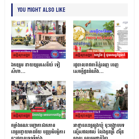
You Might Also Like
សន្តិសុខសង្គម
សន្តិសុខសង្គម
ឯកឧត្តម នាយឧត្តមសេនីយ៍ ទៀ
រដ្ឋបាលរាជធានីភ្នំពេញ ចេញ
សីហា…
សេចក្តីជូនដំណឹង…
សន្តិសុខសង្គម
សន្តិសុខសង្គម
កម្លាំងគណៈបញ្ជាការឯកភាព
អាជ្ញាធរខេត្តត្បូងឃ្មុំ ចុះបង្ក្រាបបទ
ខេត្ដបន្ទាយមានជ័យ បន្ដប្រតិបត្ដិការ
ល្មើសជលផល លែងកូនត្រី ៥ម៉ឺន
ចុះរដ្ឋបាល១១ទីតាំង…
ក្បាល ចូលធម្មជាតិវិញ