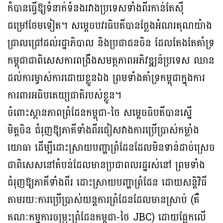
ក៏បានធ្វើឱ្យទំនាក់ទំនងរវាងប្រទេសទាំងពីរកាន់តែស៊ី
ជម្រៅថែមទៀត។ សម្តេចបវរធិបតីបានថ្លែងអំណរគុណយ៉ាង
ជ្រាលជ្រៅដល់រដ្ឋាភិបាល និងប្រជាជនចិន ដែលតែងតែគាំទ្រ
កម្ពុជាជាពិសេសការពង្រឹងសមត្ថភាពអភិវឌ្ឍន៍ប្រទេស ឈាន
ដល់ការម្ចាស់ការដោយខ្លួនឯង ព្រមទាំងគាំទ្រកម្ពុជាក្នុងការ
ការពារអធិបតេយ្យជាតិរបស់ខ្លួន។
ចំពោះស្ថានភាពព្រំដែនកម្ពុជា-ថៃ សម្ដេចធិបតីបានស្នើ
មិត្តចិន ជំរុញឱ្យភាគីទាំងពីរជៀសវាងការប្រើប្រាស់កម្លាំង
យោធា ដើម្បីដោះស្រាយបញ្ហាព្រំដែនដែលមិនទាន់ដាច់ស្រេច
ជាពិសេសនៅតំបន់ដែលមានប្រជាពលរដ្ឋរស់នៅ ព្រមទាំង
ជំរុញឱ្យភាគីទាំងពីរ ដោះស្រាយបញ្ហាព្រំដែន ដោយសន្តិវិធី
តាមរយៈការប្រើប្រាស់យន្តការព្រំដែនដែលមានស្រាប់ (គឺ
គណៈកម្មការចម្រុះព្រំដែនកម្ពុជា-ថៃ JBC) ដោយផ្អែកលើ