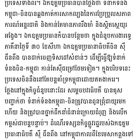
ប្រទេសទាំងពីរ។ ឯកឧត្តមប្រធានបានថ្លែងថា ទំនាក់ទំនង
កម្ពុជា-ចិនបានឆ្លងកាត់ការសាកល្បងនៃការប្រែប្រួលសភាព
ការណ៍អន្តរជាតិ និងកាន់តែមានភាពរឹងមាំ និងស្ថិតស្ថេយូរ
អង្វែង។ ឯកឧត្តមប្រធានក៏បានបន្ថែមថា ក្នុងជំនួបការងារទ្វេ
ភាគីនាថ្ងៃទី ៣០ ខែសីហា ឯកឧត្តមប្រធានាធិបតីចិន ស៊ី
ជីនពីង បានដាក់ចេញទិសដៅសំខាន់ៗ ដើម្បីធ្វើឱ្យទំនាក់
ទំនងចិន-កម្ពុជា កាន់តែស៊ីជម្រៅថែមទៀត។ ក្នុងបរិបទនេះ
ប្រទេសចិននឹងនៅតែបន្តគាំទ្រកម្ពុជាដោយឥតងាករេ។
ថ្លែងនៅក្នុងកិច្ចជំនួបនោះដែរ សម្តេចបវរធិបតី បានគូស
បញ្ជាក់ថា ទំនាក់ទំនងកម្ពុជា-ចិនត្រូវបានពូនជ្រុំជាយូរមក
ហើយ និងត្រូវបានថ្នាក់ដឹកនាំជំនាន់ក្រោយជំរុញ និងលើក
កម្ពស់ជាបន្តបន្ទាប់។ ដំណើរទស្សនកិច្ចផ្លូវរដ្ឋរបស់ឯកឧត្តម
ប្រធានាធិបតី ស៊ី ជីនពីង នៅកម្ពុជាកាលពីខែមេសាកន្លងទៅ