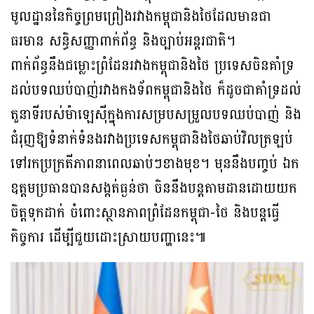
មូលដ្ឋាននៃកិច្ចព្រមព្រៀងរវាងកម្ពុជានិងថៃដែលមានជា
ធរមាន សន្ធិសញ្ញាពាក់ព័ន្ធ និងច្បាប់អន្តរជាតិ។
ពាក់ព័ន្ធនឹងជម្លោះព្រំដែនរវាងកម្ពុជានិងថៃ ប្រទេសចិនគាំទ្រ
ដល់បទឈប់បាញ់រវាងកងទ័ពកម្ពុជានិងថៃ ក៏ដូចជាគាំទ្រដល់
តួនាទីរបស់ម៉ាឡេស៊ីក្នុងការសម្របសម្រួលបទឈប់បាញ់ និង
ជំរុញឱ្យទំនាក់ទំនងរវាងប្រទេសកម្ពុជានិងថៃឆាប់វិលត្រឡប់
ទៅរកប្រក្រតីភាពនាពេលឆាប់ៗខាងមុខ។ មុននឹងបញ្ចប់ ឯក
ឧត្តមប្រធានបានសង្កត់ធ្ងន់ថា ចិននឹងបន្តតាមដានដោយយក
ចិត្តទុកដាក់ ចំពោះស្ថានភាពព្រំដែនកម្ពុជា-ថៃ និងបន្តធ្វើ
កិច្ចការ ដើម្បីជួយដោះស្រាយបញ្ហានេះ៕