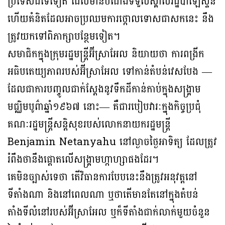
ប្រទេសដទៃទៀត ដែលមានបំណងទទួលស្គាល់រដ្ឋប៉ាឡេស្ទីន
ហើយគំនិតដែលអាចប្រឈមការថ្កោលទោសជាសកនេះ នឹង
ត្រូវយកទៅពិភាក្សាបន្ថែមទៀត។
សមាជិកក្នុងក្រុមរដ្ឋមន្ត្រីអ៊ីស្រាអែល និយាយថា ការពង្រីក
អធិបតេយ្យភាពរបស់អ៊ីស្រាអែល ទៅកាន់តំបន់វេសបែង —
ដែលជាការបញ្ចូលជាក់ស្ដែងនូវទឹកដីកាន់កាប់ក្នុងសង្គ្រាម
មជ្ឈិមបូព៌ាឆ្នាំ១៩៦៧ នោះ— គឺជារបៀបវារៈក្នុងកិច្ចប្រជុំ
គណៈរដ្ឋមន្ត្រីសន្តិសុខរបស់លោកនាយករដ្ឋមន្ត្រី
Benjamin Netanyahu នៅល្ងាចថ្ងៃអាទិត្យ ដែលត្រូវ
រំពឹងថានឹងផ្តោតលើសង្រ្គាមហ្កាហ្សាផងដែរ។
គេមិនច្បាស់ទេថា តើវិធានការបែបនេះនឹងត្រូវអនុវត្តនៅ
ទីតាំងណា និងនៅពេលណា ឬថាតើមានតែនៅក្នុងតំបន់
តាំងទីលំនៅរបស់អ៊ីស្រាអែល ឬក៏ទីតាំងជាក់លាក់មួយចំនួន