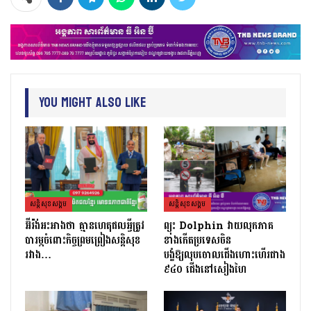
You Might Also Like
សន្តិសុខសង្គម
សន្តិសុខសង្គម
អ៊ីរ៉ង់អះអាងថា គ្មានហេតុផលអ្វីត្រូវ
ព្យុះ Dolphin វាយលុកភាគ
បារម្ភចំពោះកិច្ចព្រមព្រៀងសន្តិសុខ
ខាងកើតប្រទេសចិន
រវាង…
បង្ខំឱ្យលុបចោលជើងហោះហើរជាង
៩៤០ ជើងនៅសៀងហៃ