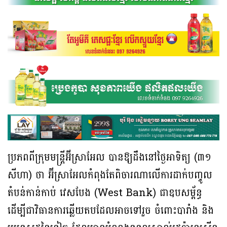
ប្រភពពីក្រុមមន្ត្រីអ៊ីស្រាអែល បានឱ្យដឹងនៅថ្ងៃអាទិត្យ (៣១
សីហា) ថា អ៊ីស្រាអែលកំពុងតែពិចារណាលើការដាក់បញ្ចូល
តំបន់កាន់កាប់ វេសបែង (West Bank) ជាឧបសម្ព័ន្ធ
ដើម្បីជាវិធានការឆ្លើយតបដែលអាចទៅរួច ចំពោះបារាំង និង