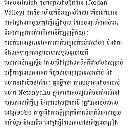
នៃតំបន់វេសបែង ដូចជាជ្រលងហ្ស៊កដានី (Jordan
Valley) ជាដើម ហើយក៏មិនច្បាស់ដែរថា តើមានជំហាន
ជាក់ស្តែងណាមួយត្រូវធ្វើឡើងឬទេ ដែលបញ្ហាទាំងអស់នេះ
ទំនងជាត្រូវការដំណើរការនីតិប្បញ្ញត្តិដ៏យូរ។
រាល់ជំហានឆ្ពោះទៅរកការដាក់បញ្ចូលតំបន់វេសបែង ទំនងជា
នឹងទាក់ទាញការថ្កោលទោសទូលំទូលាយពី
ប្រជាជនប៉ាឡេស្ទីន ដែលប្រឹងប្រែងទុកទឹកដីវេសបែងសម្រាប់
បង្កើតរដ្ឋពេលអនាគត ក៏ដូចជាបណ្តាប្រទេសអារ៉ាប់ និង
លោកខាងលិចផងដែរ។ គួររម្លឹកថា ការសន្យាកន្លងមករបស់
លោក Netanyahu ក្នុងការដាក់បញ្ចូលតំបន់តាំងលំនៅ
របស់ជនជាតិជ្វីហ្វ និងជ្រលងហ្ស៊កដានី ត្រូវបានលុបចោល
នៅឆ្នាំ២០២០ ជាថ្នូរនឹងការធ្វើប្រក្រតីភាពទំនាក់ទំនងជាមួយ
អារ៉ាប់រួម និងបារ៉ែន នៅក្នុងអ្វីដែលគេហៅថាកិច្ចព្រមព្រៀង