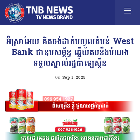
អ៊ីស្រាអែល គិតចង់ដាក់បញ្ចូលតំបន់ West
Bank ជាឧបសម្ព័ន្ធ ឆ្លើយតបនឹងបំណង
ទទួលស្គាល់រដ្ឋប៉ាឡេស្ទីន
On
Sep 1, 2025